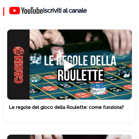
Iscriviti al canale
Le regole del gioco della Roulette: come funziona?