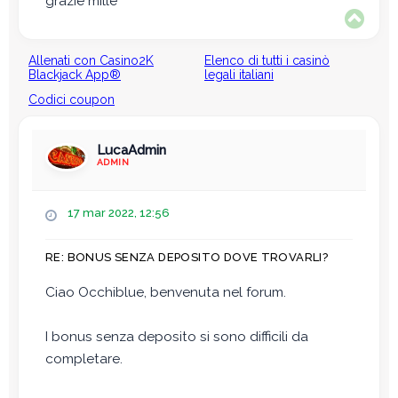
grazie mille
T
o
p
Allenati con Casino2K
Elenco di tutti i casinò
Blackjack App®
legali italiani
Codici coupon
LucaAdmin
ADMIN
M
17 mar 2022, 12:56
e
s
RE: BONUS SENZA DEPOSITO DOVE TROVARLI?
s
a
Ciao Occhiblue, benvenuta nel forum.
g
g
i
I bonus senza deposito si sono difficili da
o
completare.