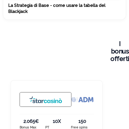
La Strategia di Base - come usare la tabella del
Blackjack
I
bonus
offert
2.065€
10X
150
Bonus Max
PT
Free spins