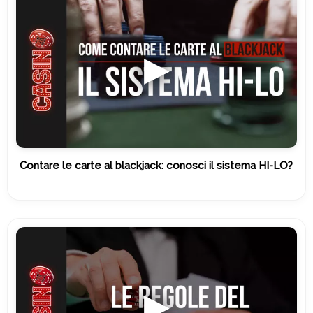
Contare le carte al blackjack: conosci il sistema HI-LO?