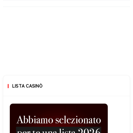
LISTA CASINÒ