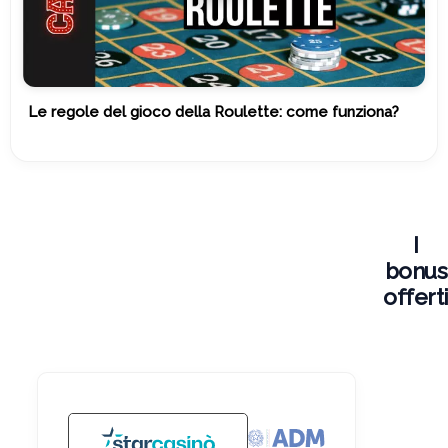
Le regole del gioco della Roulette: come funziona?
I
bonus
offert