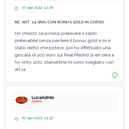
M
07 apr 2022, 12:28
e
s
RE: ART. 14 SNAI CON BONUS GOLD IN CORSO
s
a
Ho chiesto se potessi prelevare il saldo
g
prelevabile senza perdere il bonus gold e mi è
g
i
stato detto che potevo, poi ho effettuato una
o
giocata di 300 euro sul Real Madrid di ieri sera e
ho vinto 1100, stamattina mi sono svegliato con
art.14
T
o
p
LucaAdmin
ADMIN
M
07 apr 2022, 14:57
e
s