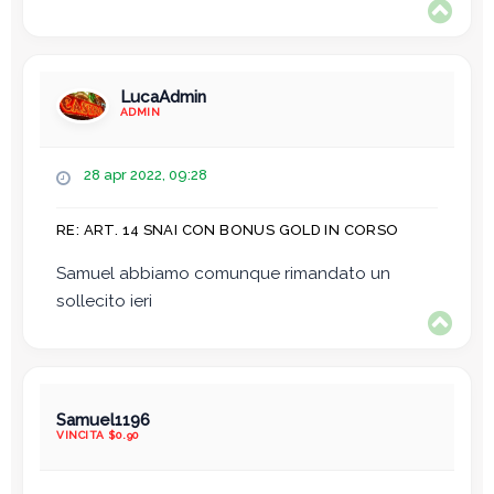
T
o
p
LucaAdmin
ADMIN
M
28 apr 2022, 09:28
e
s
RE: ART. 14 SNAI CON BONUS GOLD IN CORSO
s
a
Samuel abbiamo comunque rimandato un
g
sollecito ieri
g
T
i
o
o
p
Samuel1196
VINCITA $0.90