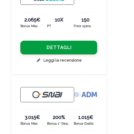
2.065€
10X
150
Bonus Max
PT
Free spins
DETTAGLI
Leggi la recensione
3.015€
200%
1.015€
Bonus Max
Bonus 1° Dep.
Bonus Gratis