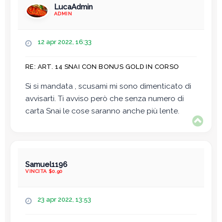
LucaAdmin
ADMIN
M
12 apr 2022, 16:33
e
s
RE: ART. 14 SNAI CON BONUS GOLD IN CORSO
s
a
Si si mandata , scusami mi sono dimenticato di
g
avvisarti. Ti avviso però che senza numero di
g
i
carta Snai le cose saranno anche più lente.
o
T
o
p
Samuel1196
VINCITA $0.90
M
23 apr 2022, 13:53
e
s