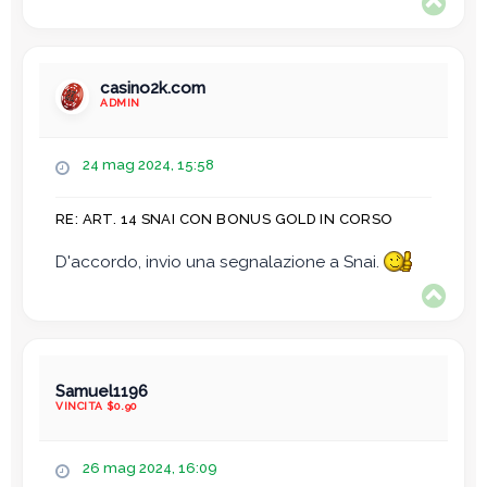
o
i
p
o
casino2k.com
ADMIN
M
24 mag 2024, 15:58
e
s
RE: ART. 14 SNAI CON BONUS GOLD IN CORSO
s
a
D'accordo, invio una segnalazione a Snai.
g
g
T
o
i
p
o
Samuel1196
VINCITA $0.90
M
26 mag 2024, 16:09