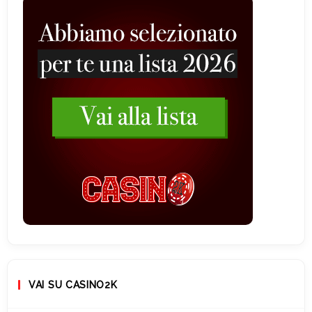
VAI SU CASINO2K