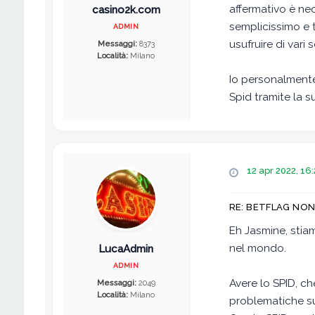
affermativo è ne
casino2k.com
g
i
semplicissimo e t
ADMIN
o
usufruire di vari se
Messaggi:
8373
Località:
Milano
Io personalmente
Spid tramite la s
M
12 apr 2022, 16
e
s
RE: BETFLAG NON
s
a
Eh Jasmine, stiam
g
nel mondo.
LucaAdmin
g
i
ADMIN
o
Avere lo SPID, ch
Messaggi:
2049
Località:
Milano
problematiche sui