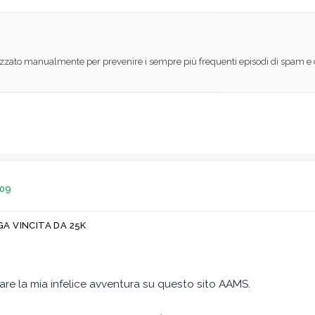
rizzato manualmente per prevenire i sempre più frequenti episodi di spam e 
:09
A VINCITA DA 25K
are la mia infelice avventura su questo sito AAMS.