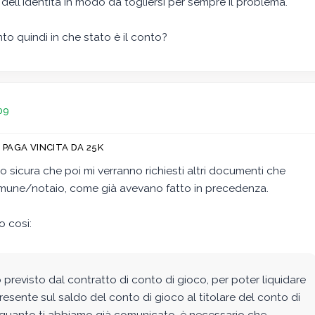
va dell'identità in modo da togliersi per sempre il problema.
o quindi in che stato è il conto?
:09
 PAGA VINCITA DA 25K
no sicura che poi mi verranno richiesti altri documenti che
omune/notaio, come già avevano fatto in precedenza.
o cosi:
previsto dal contratto di conto di gioco, per poter liquidare
resente sul saldo del conto di gioco al titolare del conto di
 quanto ti abbiamo già comunicato, è necessario che