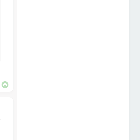
T
o
p