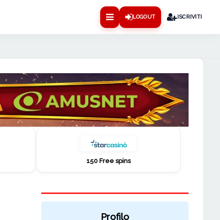
LOGOUT
ISCRIVITI
150 Free spins
Profilo