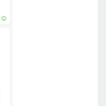
T
o
p