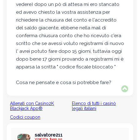
vedere) dopo un pò di attesa mi ero stancato
ed avevo chiesto la vostra assistenza per
richiedere la chiusura del conto e l'accredito
del saldo giacente, ebbene nella mail di
conferma chiusura conto che ho ricevuto c'era
scritto che se avessi voluto registrarmi di nuovo
l' avrei potuto fare dopo 15 giorni, tuttavia oggi
dopo bene 17 giorni provando a registrarmi mi è
apparsa la scritta " codice fiscale bloccato "
Cosa ne pensate e cosa si potrebbe fare?
T
o
p
Allenati con Casino2K
Elenco di tutti i casinò
Blackjack App®
legali italiani
Codici coupon
salvatore211
VINCITA $300.00