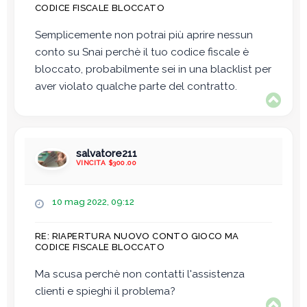
s
CODICE FISCALE BLOCCATO
a
g
Semplicemente non potrai più aprire nessun
g
conto su Snai perchè il tuo codice fiscale è
i
o
bloccato, probabilmente sei in una blacklist per
aver violato qualche parte del contratto.
T
o
p
salvatore211
VINCITA $300.00
M
10 mag 2022, 09:12
e
s
RE: RIAPERTURA NUOVO CONTO GIOCO MA
s
CODICE FISCALE BLOCCATO
a
g
Ma scusa perchè non contatti l'assistenza
g
clienti e spieghi il problema?
i
T
o