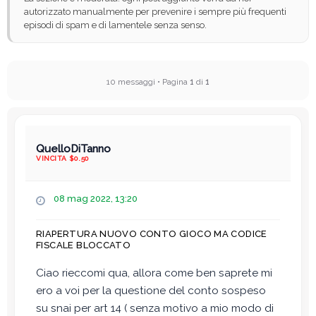
autorizzato manualmente per prevenire i sempre più frequenti
episodi di spam e di lamentele senza senso.
10 messaggi • Pagina
1
di
1
QuelloDiTanno
VINCITA $0.50
M
08 mag 2022, 13:20
e
s
RIAPERTURA NUOVO CONTO GIOCO MA CODICE
s
FISCALE BLOCCATO
a
g
Ciao rieccomi qua, allora come ben saprete mi
g
ero a voi per la questione del conto sospeso
i
o
su snai per art 14 ( senza motivo a mio modo di