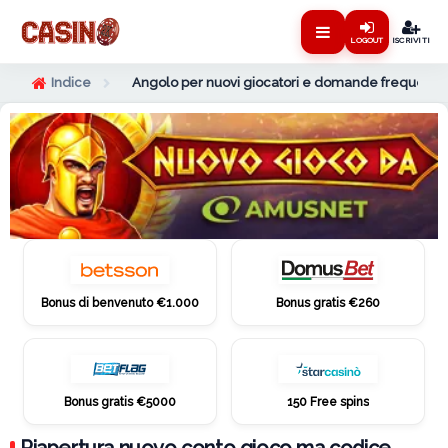
LOGOUT
ISCRIVITI
Indice
Angolo per nuovi giocatori e domande frequenti
Bonus di benvenuto €1.000
Bonus gratis €260
Bonus gratis €5000
150 Free spins
Riapertura nuovo conto gioco ma codice