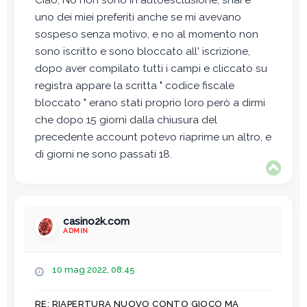
g
uno dei miei preferiti anche se mi avevano
i
o
sospeso senza motivo, e no al momento non
sono iscritto e sono bloccato all' iscrizione,
dopo aver compilato tutti i campi e cliccato su
registra appare la scritta " codice fiscale
bloccato " erano stati proprio loro però a dirmi
che dopo 15 giorni dalla chiusura del
precedente account potevo riaprirne un altro, e
di giorni ne sono passati 18.
T
o
p
casino2k.com
ADMIN
M
10 mag 2022, 08:45
e
s
RE: RIAPERTURA NUOVO CONTO GIOCO MA