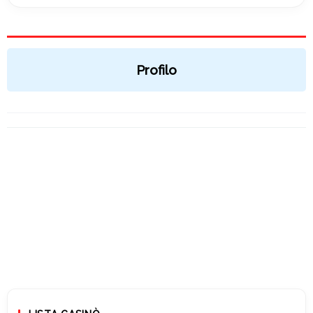
Profilo