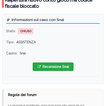
fiscale bloccato
Informazioni sul caso con Snai
Stato:
CHIUSO
Tipo:
ASSISTENZA
Casino:
Snai
Recensione Snai
Regole del forum
La sezione è moderata: ogni post aggiunto verrà da noi