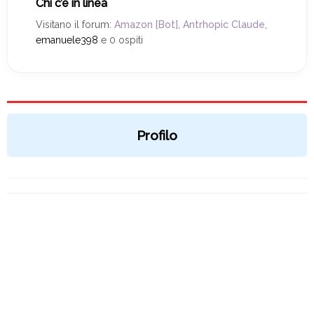
Chi c’è in linea
Visitano il forum:
Amazon [Bot]
,
Antrhopic Claude
,
emanuele398
e 0 ospiti
Profilo