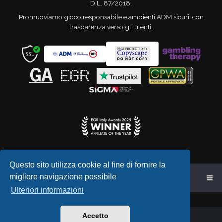
D.L. 87/2018.
Promuoviamo gioco responsabile e ambienti ADM sicuri, con
trasparenza verso gli utenti.
Questo sito utilizza cookie al fine di fornire la
migliore navigazione possibile
Indice
Ulteriori informazioni
Accetto