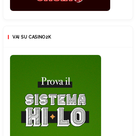
VAI SU CASINO2K