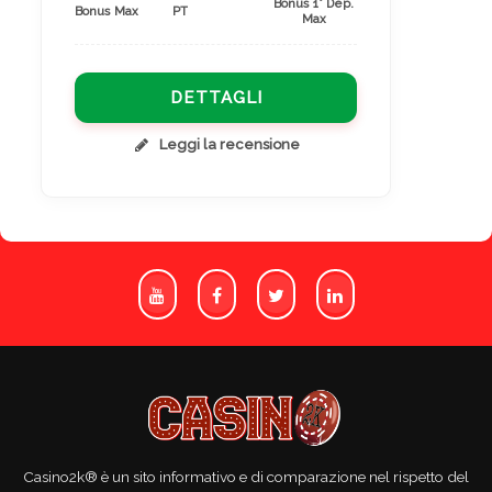
Bonus 1° Dep.
Bonus Max
PT
Max
DETTAGLI
Leggi la recensione
Casino2k® è un sito informativo e di comparazione nel rispetto del