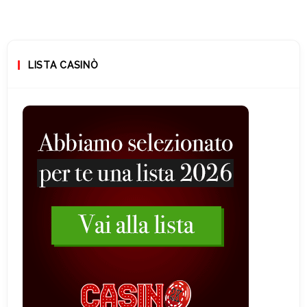
LISTA CASINÒ