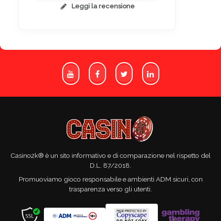
Leggi la recensione
Casino2k® è un sito informativo e di comparazione nel rispetto del
D.L. 87/2018.
Promuoviamo gioco responsabile e ambienti ADM sicuri, con
trasparenza verso gli utenti.