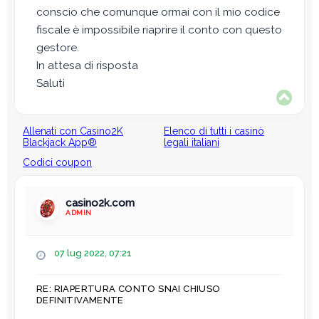
conscio che comunque ormai con il mio codice
fiscale è impossibile riaprire il conto con questo
gestore.
In attesa di risposta
Saluti
T
o
p
Allenati con Casino2K
Elenco di tutti i casinò
Blackjack App®
legali italiani
Codici coupon
casino2k.com
ADMIN
M
07 lug 2022, 07:21
e
s
RE: RIAPERTURA CONTO SNAI CHIUSO
s
DEFINITIVAMENTE
a