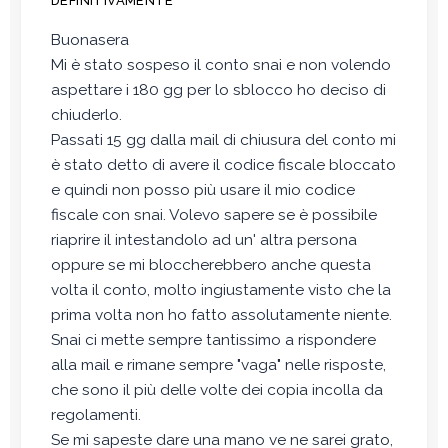
DEFINITIVAMENTE
a
g
Buonasera
g
Mi è stato sospeso il conto snai e non volendo
i
o
aspettare i 180 gg per lo sblocco ho deciso di
chiuderlo.
Passati 15 gg dalla mail di chiusura del conto mi
è stato detto di avere il codice fiscale bloccato
e quindi non posso più usare il mio codice
fiscale con snai. Volevo sapere se è possibile
riaprire il intestandolo ad un' altra persona
oppure se mi bloccherebbero anche questa
volta il conto, molto ingiustamente visto che la
prima volta non ho fatto assolutamente niente.
Snai ci mette sempre tantissimo a rispondere
alla mail e rimane sempre "vaga" nelle risposte,
che sono il più delle volte dei copia incolla da
regolamenti.
Se mi sapeste dare una mano ve ne sarei grato,