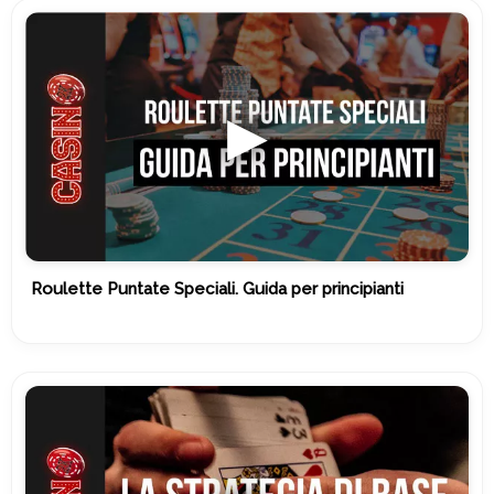
Roulette Puntate Speciali. Guida per principianti