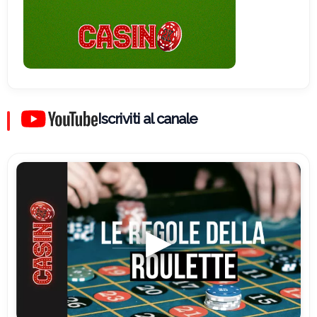
Iscriviti al canale