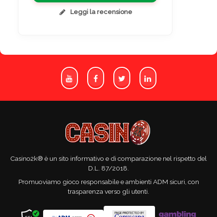
Leggi la recensione
Casino2k® è un sito informativo e di comparazione nel rispetto del
D.L. 87/2018.
Promuoviamo gioco responsabile e ambienti ADM sicuri, con
trasparenza verso gli utenti.