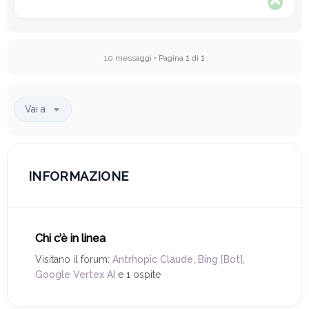
o
p
10 messaggi • Pagina
1
di
1
Vai a
INFORMAZIONE
Chi c’è in linea
Visitano il forum:
Antrhopic Claude
,
Bing [Bot]
,
Google Vertex AI
e 1 ospite