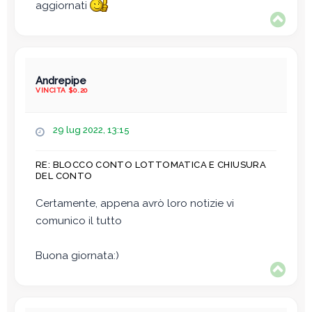
aggiornati
T
o
p
Andrepipe
VINCITA $0.20
M
29 lug 2022, 13:15
e
s
RE: BLOCCO CONTO LOTTOMATICA E CHIUSURA
s
DEL CONTO
a
g
Certamente, appena avrò loro notizie vi
g
comunico il tutto
i
o
Buona giornata:)
T
o
p