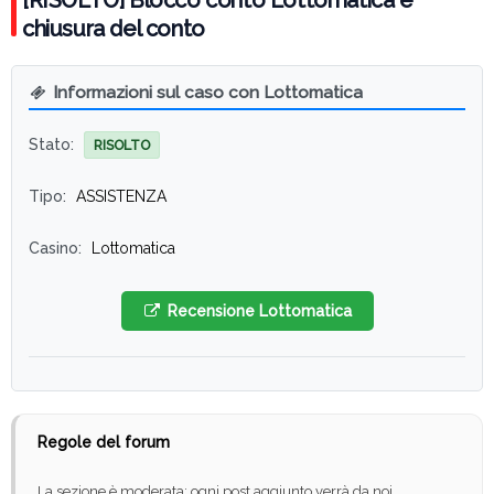
chiusura del conto
Informazioni sul caso con Lottomatica
Stato:
RISOLTO
Tipo:
ASSISTENZA
Casino:
Lottomatica
Recensione Lottomatica
Regole del forum
La sezione è moderata: ogni post aggiunto verrà da noi