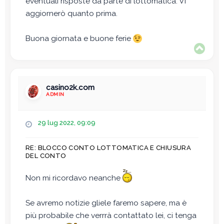
eventuali risposte da parte di lottomatica. Vi
aggiornerò quanto prima.
Buona giornata e buone ferie
T
o
p
casino2k.com
ADMIN
M
29 lug 2022, 09:09
e
s
RE: BLOCCO CONTO LOTTOMATICA E CHIUSURA
s
DEL CONTO
a
g
Non mi ricordavo neanche
g
i
o
Se avremo notizie gliele faremo sapere, ma è
più probabile che verrrà contattato lei, ci tenga