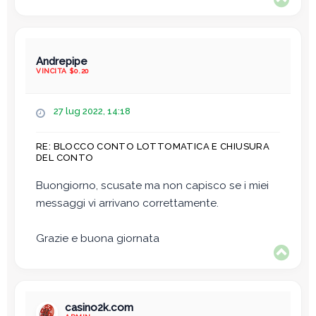
o
p
Andrepipe
VINCITA $0.20
M
27 lug 2022, 14:18
e
s
RE: BLOCCO CONTO LOTTOMATICA E CHIUSURA
s
DEL CONTO
a
g
Buongiorno, scusate ma non capisco se i miei
g
messaggi vi arrivano correttamente.
i
o
Grazie e buona giornata
T
o
p
casino2k.com