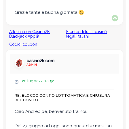
Grazie tante e buona giornata
T
o
p
Allenati con Casino2K
Elenco di tutti i casinò
Blackjack App®
legali italiani
Codici coupon
casino2k.com
ADMIN
M
26 lug 2022, 10:52
e
s
RE: BLOCCO CONTO LOTTOMATICA E CHIUSURA
s
DEL CONTO
a
g
Ciao Andrepipe, benvenuto tra noi.
g
i
o
Dal 27 giugno ad oggi sono quasi due mesi, un