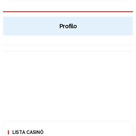
Profilo
LISTA CASINÒ