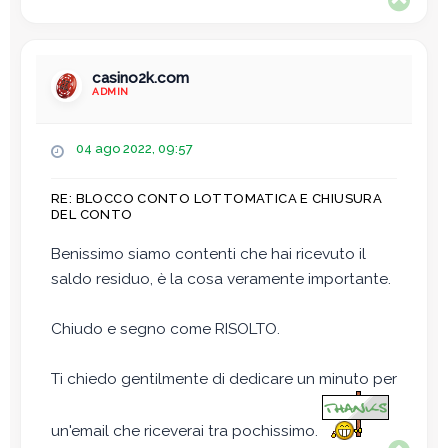
o
p
casino2k.com
ADMIN
M
04 ago 2022, 09:57
e
s
RE: BLOCCO CONTO LOTTOMATICA E CHIUSURA
s
DEL CONTO
a
g
Benissimo siamo contenti che hai ricevuto il
g
saldo residuo, è la cosa veramente importante.
i
o
Chiudo e segno come RISOLTO.
Ti chiedo gentilmente di dedicare un minuto per
un'email che riceverai tra pochissimo.
T