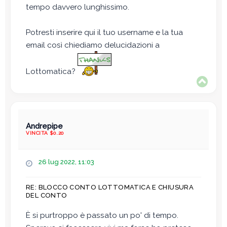
tempo davvero lunghissimo.
Potresti inserire qui il tuo username e la tua
email così chiediamo delucidazioni a
Lottomatica?
T
o
p
Andrepipe
VINCITA $0.20
M
26 lug 2022, 11:03
e
s
RE: BLOCCO CONTO LOTTOMATICA E CHIUSURA
s
DEL CONTO
a
g
È si purtroppo è passato un po' di tempo.
g