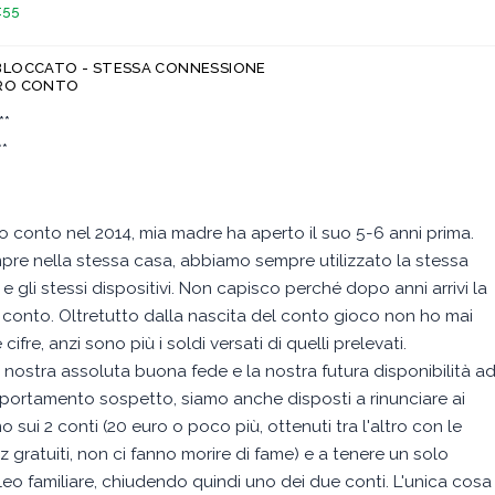
:55
 BLOCCATO - STESSA CONNESSIONE
TRO CONTO
**
*
 conto nel 2014, mia madre ha aperto il suo 5-6 anni prima.
re nella stessa casa, abbiamo sempre utilizzato la stessa
e gli stessi dispositivi. Non capisco perché dopo anni arrivi la
conto. Oltretutto dalla nascita del conto gioco non ho mai
ifre, anzi sono più i soldi versati di quelli prelevati.
 nostra assoluta buona fede e la nostra futura disponibilità a
portamento sospetto, siamo anche disposti a rinunciare ai
 sui 2 conti (20 euro o poco più, ottenuti tra l'altro con le
iz gratuiti, non ci fanno morire di fame) e a tenere un solo
eo familiare, chiudendo quindi uno dei due conti. L'unica cosa