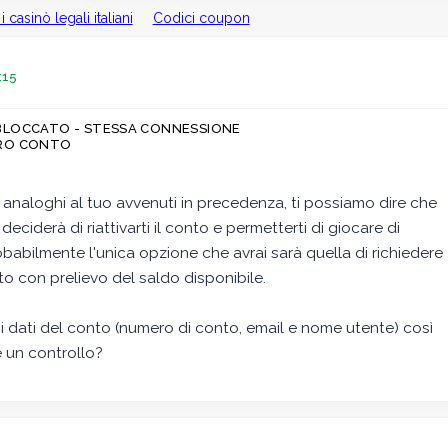
i casinò legali italiani
Codici coupon
:15
 BLOCCATO - STESSA CONNESSIONE
TRO CONTO
 analoghi al tuo avvenuti in precedenza, ti possiamo dire che
 deciderà di riattivarti il conto e permetterti di giocare di
babilmente l'unica opzione che avrai sarà quella di richiedere
o con prelievo del saldo disponibile.
oi dati del conto (numero di conto, email e nome utente) così
e un controllo?