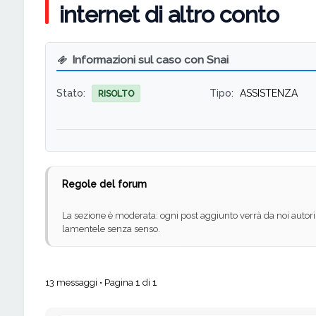
internet di altro conto
Informazioni sul caso con Snai
Stato:
Tipo:
ASSISTENZA
RISOLTO
Regole del forum
La sezione è moderata: ogni post aggiunto verrà da noi auto
lamentele senza senso.
13 messaggi • Pagina
1
di
1