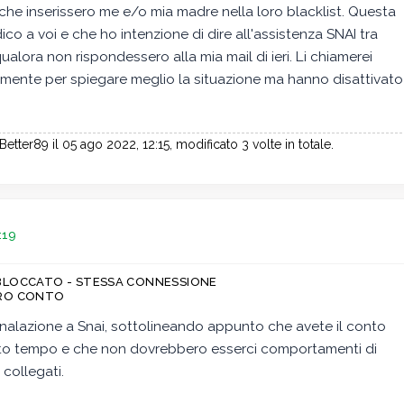
che inserissero me e/o mia madre nella loro blacklist. Questa
co a voi e che ho intenzione di dire all'assistenza SNAI tra
alora non rispondessero alla mia mail di ieri. Li chiamerei
mente per spiegare meglio la situazione ma hanno disattivato
Better89
il 05 ago 2022, 12:15, modificato 3 volte in totale.
:19
 BLOCCATO - STESSA CONNESSIONE
TRO CONTO
gnalazione a Snai, sottolineando appunto che avete il conto
to tempo e che non dovrebbero esserci comportamenti di
 collegati.