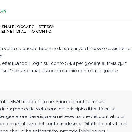
0:59
 SNAI BLOCCATO - STESSA
TERNET DI ALTRO CONTO
ma volta su questo forum nella speranza di ricevere assistenza
oi.
effettuando il login sul conto SNAI per giocare al trivia quiz
vo sull'indirizzo email associato al mio conto la seguente
ente, SNAI ha adottato nei Suoi confronti la misura
in ragione della violazione del principio di lealtà cui la
l giocatore deve ispirarsi nell’esecuzione del contratto di
oco e nell’utilizzo del conto medesimo. Difatti, il contratto di
oco che Lei ha sottoscritto, prevede l’obbligo per il