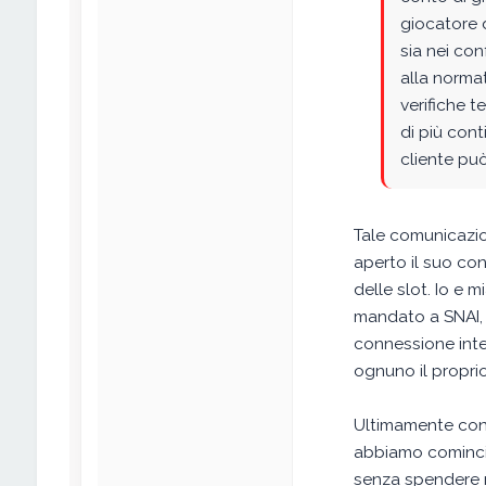
giocatore d
sia nei co
alla norma
verifiche t
di più cont
cliente pu
Tale comunicazio
aperto il suo c
delle slot. Io e
mandato a SNAI, 
connessione inter
ognuno il propri
Ultimamente con l
abbiamo comincia
senza spendere 