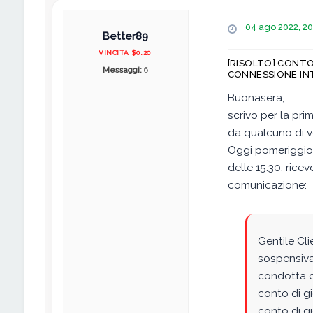
M
04 ago 2022, 2
Better89
e
s
VINCITA $0.20
[RISOLTO] CONTO
s
Messaggi:
6
CONNESSIONE IN
a
g
Buonasera,
g
scrivo per la pri
i
da qualcuno di v
o
Oggi pomeriggio, 
delle 15.30, rice
comunicazione:
Gentile Cli
sospensiva 
condotta de
conto di gi
conto di gi