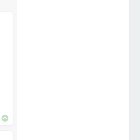
T
o
p