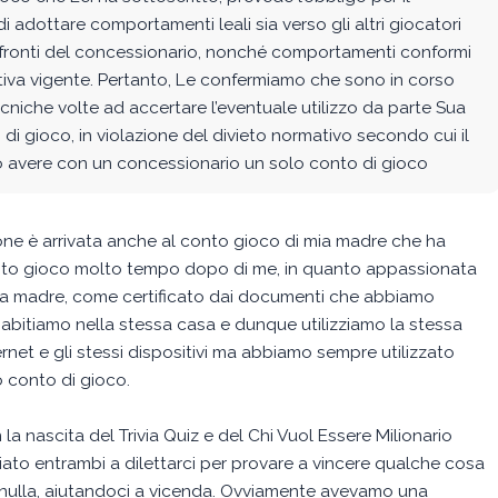
i adottare comportamenti leali sia verso gli altri giocatori
nfronti del concessionario, nonché comportamenti conformi
tiva vigente. Pertanto, Le confermiamo che sono in corso
ecniche volte ad accertare l’eventuale utilizzo da parte Sua
i di gioco, in violazione del divieto normativo secondo cui il
ò avere con un concessionario un solo conto di gioco
ne è arrivata anche al conto gioco di mia madre che ha
onto gioco molto tempo dopo di me, in quanto appassionata
 mia madre, come certificato dai documenti che abbiamo
abitiamo nella stessa casa e dunque utilizziamo la stessa
net e gli stessi dispositivi ma abbiamo sempre utilizzato
o conto di gioco.
a nascita del Trivia Quiz e del Chi Vuol Essere Milionario
to entrambi a dilettarci per provare a vincere qualche cosa
nulla, aiutandoci a vicenda. Ovviamente avevamo una