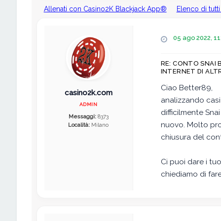
Allenati con Casino2K Blackjack App®
Elenco di tutti 
M
05 ago 2022, 11
e
s
RE: CONTO SNAI
s
INTERNET DI AL
a
g
Ciao Better89,
casino2k.com
g
analizzando casi
i
ADMIN
difficilmente Snai
o
Messaggi:
8373
nuovo. Molto pro
Località:
Milano
chiusura del cont
Ci puoi dare i tu
chiediamo di far