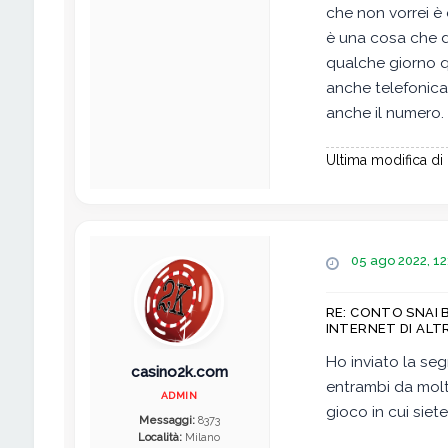
che non vorrei è 
è una cosa che di
qualche giorno qu
anche telefonica
anche il numero.
Ultima modifica di
M
05 ago 2022, 12
e
s
RE: CONTO SNAI
s
INTERNET DI AL
a
g
Ho inviato la se
casino2k.com
g
entrambi da mol
i
ADMIN
gioco in cui siete
o
Messaggi:
8373
Località:
Milano