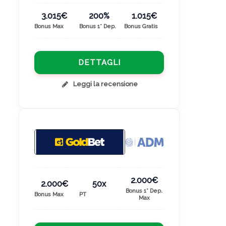
3.015€
200%
1.015€
Bonus Max
Bonus 1° Dep.
Bonus Gratis
DETTAGLI
Leggi la recensione
2.000€
2.000€
50x
Bonus 1° Dep.
Bonus Max
PT
Max