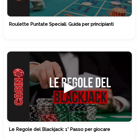
Roulette Puntate Speciali. Guida per principianti
Le Regole del Blackjack: 1° Passo per giocare