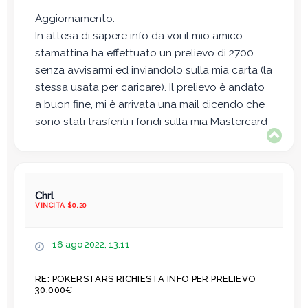
g
Aggiornamento:
g
In attesa di sapere info da voi il mio amico
i
o
stamattina ha effettuato un prelievo di 2700
senza avvisarmi ed inviandolo sulla mia carta (la
stessa usata per caricare). Il prelievo è andato
a buon fine, mi è arrivata una mail dicendo che
sono stati trasferiti i fondi sulla mia Mastercard
T
o
p
Chrl
VINCITA $0.20
M
16 ago 2022, 13:11
e
s
RE: POKERSTARS RICHIESTA INFO PER PRELIEVO
s
30.000€
a