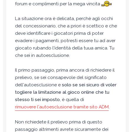
forum e complimenti per la mega vincita
i
o
La situazione ora è delicata, perchè agli occhi
del concessionario, che a priori è scettico e che
deve identificare i giocatori prima di poter
evadere i pagamenti, potresti essere tu ad aver
giocato rubando l'identità della tuua amica. Tu
che sei in autoesclusione.
Il primo passaggio, prima ancora di richiedere il
prelievo, se sei consapevole del significato
dell'autoesclusione e
solo se sei sicuro di voler
togliere la limitazione al gioco online che tu
stesso ti sei imposto
, è quella di
rimuovere l'autoesclusione tramite sito ADM
.
Non richiedete il prelievo prima di questo
passaggio altrimenti avrete sicuramente dei