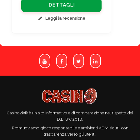
DETTAGLI
Leggi la recensione
Casino2k® è un sito informativo e di comparazione nel rispetto del
D.L. 87/2018.
Promuoviamo gioco responsabile e ambienti ADM sicuri, con
trasparenza verso gli utenti.