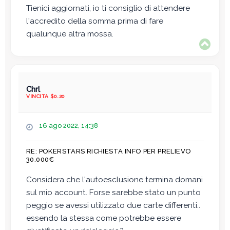
Tienici aggiornati, io ti consiglio di attendere
l'accredito della somma prima di fare
qualunque altra mossa.
T
o
p
Chrl
VINCITA $0.20
M
16 ago 2022, 14:38
e
s
RE: POKERSTARS RICHIESTA INFO PER PRELIEVO
s
30.000€
a
g
Considera che l'autoesclusione termina domani
g
sul mio account. Forse sarebbe stato un punto
i
o
peggio se avessi utilizzato due carte differenti..
essendo la stessa come potrebbe essere