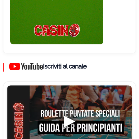
Iscriviti al canale