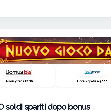
Bonus gratis €260
Bonus gratis €5000
oldi spariti dopo bonus