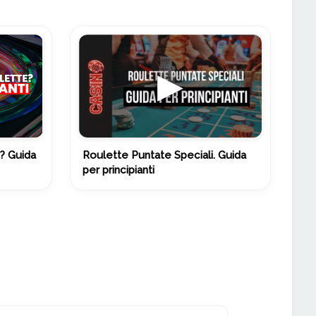
e? Guida
Roulette Puntate Speciali. Guida
per principianti