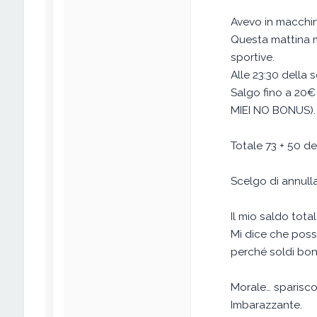
Avevo in macchina
Questa mattina 
sportive.
Alle 23:30 della 
Salgo fino a 20
MIEI NO BONUS).
Totale 73 + 50 de
Scelgo di annulla
Il mio saldo tota
Mi dice che poss
perché soldi bon
Morale… sparisco
Imbarazzante.