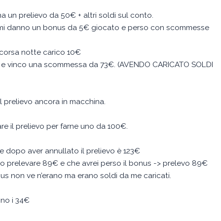
 un prelievo da 50€ + altri soldi sul conto.
mi danno un bonus da 5€ giocato e perso con scommesse
scorsa notte carico 10€
€ e vinco una scommessa da 73€. (AVENDO CARICATO SOLDI
l prelievo ancora in macchina.
re il prelievo per farne uno da 100€.
le dopo aver annullato il prelievo è 123€
o prelevare 89€ e che avrei perso il bonus -> prelevo 89€
us non ve n’erano ma erano soldi da me caricati.
no i 34€