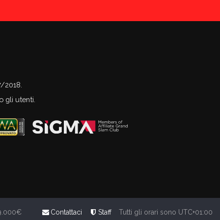
7/2018.
gli utenti.
 9.000€
Contattaci
Staff
Tutti gli orari sono
UTC+01:00