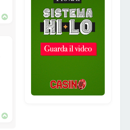
T
o
p
T
o
p