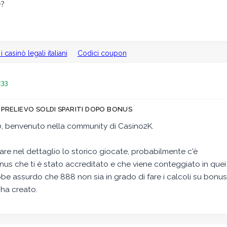
?
i casinò legali italiani
Codici coupon
:33
I PRELIEVO SOLDI SPARITI DOPO BONUS
0, benvenuto nella community di Casino2K.
are nel dettaglio lo storico giocate, probabilmente c'è
nus che ti è stato accreditato e che viene conteggiato in quei
bbe assurdo che 888 non sia in grado di fare i calcoli su bonus
ha creato.