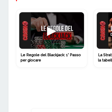
Le Regole del Blackjack: 1° Passo
La Stra
per giocare
la tabel