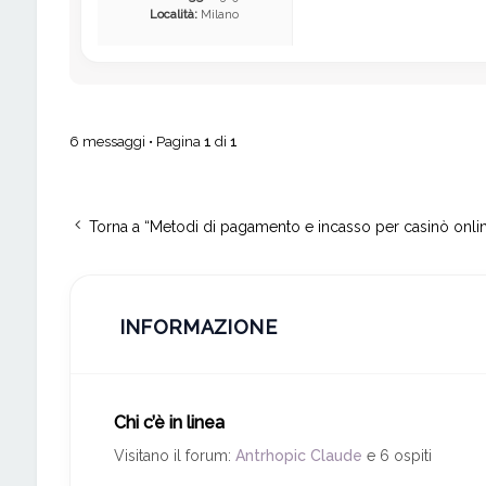
Località:
Milano
6 messaggi • Pagina
1
di
1
Torna a “Metodi di pagamento e incasso per casinò onli
INFORMAZIONE
Chi c’è in linea
Visitano il forum:
Antrhopic Claude
e 6 ospiti