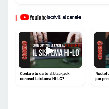
Iscriviti al canale
Contare le carte al blackjack:
Roulett
conosci il sistema HI-LO?
per prin