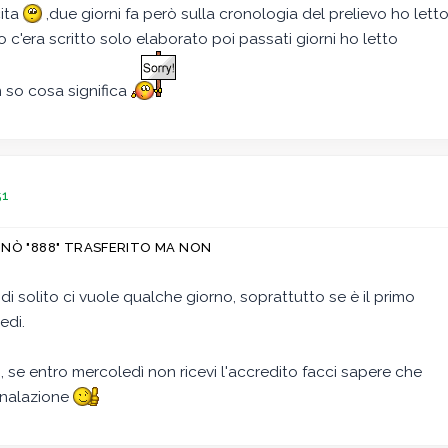
cita
,due giorni fa però sulla cronologia del prelievo ho lett
izio c'era scritto solo elaborato poi passati giorni ho letto
n so cosa significa
51
SINÒ "888" TRASFERITO MA NON
 solito ci vuole qualche giorno, soprattutto se è il primo
edi.
i, se entro mercoledì non ricevi l'accredito facci sapere che
nalazione