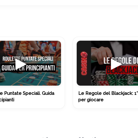
e Puntate Speciali. Guida
Le Regole del Blackjack: 1
cipianti
per giocare