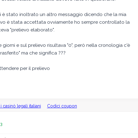
i è stato inoltrato un altro messaggio dicendo che la mia
lievo è stata accettata ovviamente ho sempre controllato la
ceva "prelievo elaborato".
giorni e sul prelievo risultava "0", però nella cronologia c'è
trasferito" ma che significa ???
tendere per il prelievo
i casinò legali italiani
Codici coupon
13