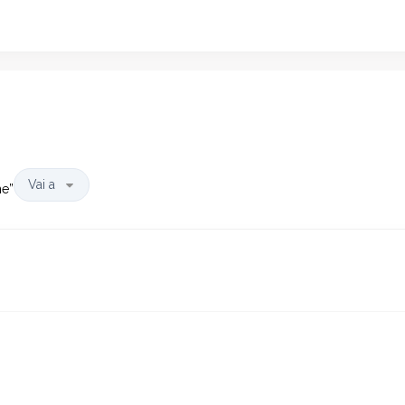
Vai a
ne”