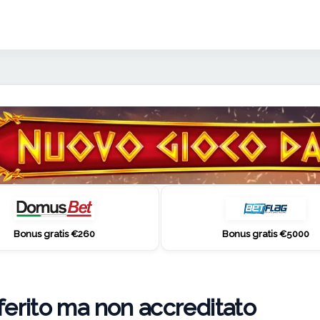
Bonus gratis €260
Bonus gratis €5000
sferito ma non accreditato