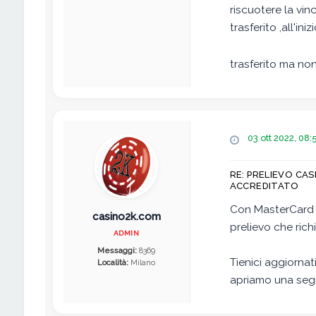
riscuotere la vin
trasferito ,all'in
trasferito ma no
M
03 ott 2022, 08:
e
s
RE: PRELIEVO CA
s
ACCREDITATO
a
g
Con MasterCard di
casino2k.com
g
prelievo che richi
i
ADMIN
o
Messaggi:
8369
Tienici aggiornat
Località:
Milano
apriamo una seg