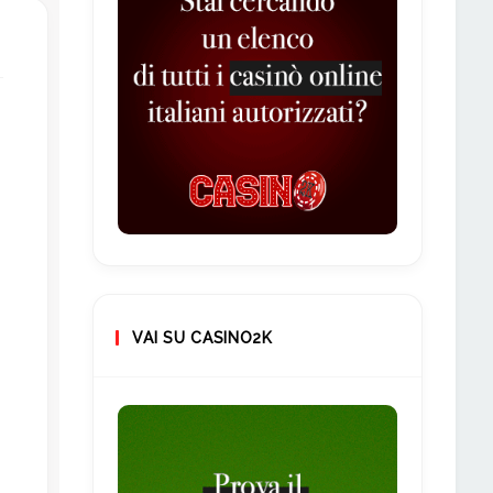
VAI SU CASINO2K