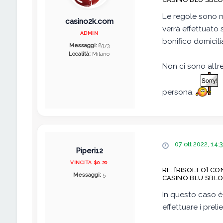
a
g
Le regole sono m
casino2k.com
g
verrà effettuato
i
ADMIN
bonifico domicili
o
Messaggi:
8373
Località:
Milano
Non ci sono altre
persona.
M
07 ott 2022, 14:
Piperi12
e
s
VINCITA $0.20
RE: [RISOLTO] C
s
Messaggi:
5
CASINO BLU SBL
a
g
In questo caso è 
g
effettuare i preli
i
o