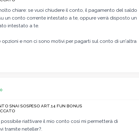
olto chiare: se vuoi chiudere il conto, il pagamento del saldo
 su un conto corrente intestato a te, oppure verrà disposto un
ato intestato a te.
 opzioni e non ci sono motivi per pagarti sul conto di un'altra
30
ONTO SNAI SOSPESO ART.14 FUN BONUS
OCCATO
possibile riattivare il mio conto così mi permetterà di
evi tramite neteller?.