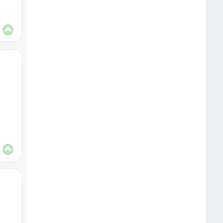
T
o
p
T
o
p