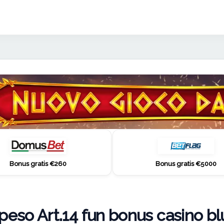
Bonus gratis €260
Bonus gratis €5000
peso Art.14 fun bonus casino bl