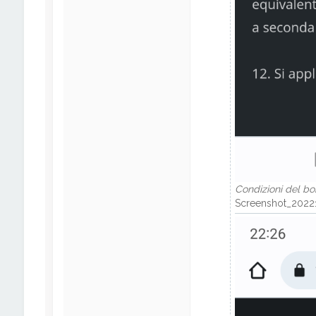
Condizioni del b
Screenshot_20221