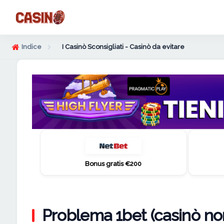
Indice
I Casinò Sconsigliati - Casinò da evitare
Bonus gratis €200
Problema 1bet (casinò no