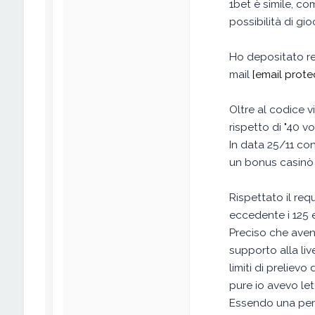
1bet è simile, c
possibilità di gi
Ho depositato r
mail
[email prote
Oltre al codice v
rispetto di "40 v
In data 25/11 co
un bonus casinò d
Rispettato il req
eccedente i 125 
Preciso che aven
supporto alla liv
limiti di prelievo
pure io avevo let
Essendo una per