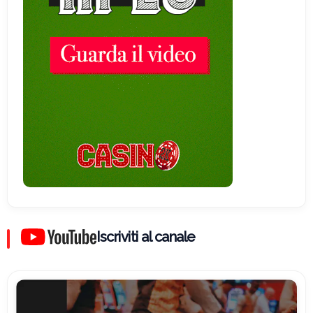
Iscriviti al canale