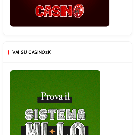
VAI SU CASINO2K