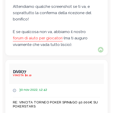
Attendiamo qualche screenshot se ti va, e
soprattutto la conferma della ricezione del
bonifico!
E se qualcosa non va, abbiamo il nostro
forum di aiuto per giocatori
(ma ti auguro
vivamente che vada tutto liscio).
T
o
p
DiViX77
VINCITA $0.10
M
30 nov 2022, 12:42
e
s
RE: VINCITA TORNEO POKER SPIN&GO 50.000€ SU
s
POKERSTARS
a