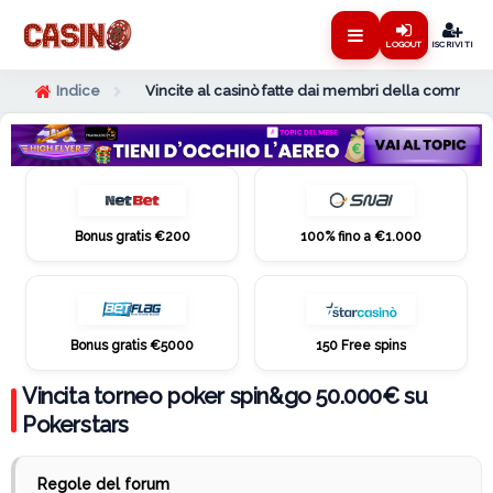
LOGOUT
ISCRIVITI
Indice
Vincite al casinò fatte dai membri della communi
Bonus gratis €200
100% fino a €1.000
Bonus gratis €5000
150 Free spins
Vincita torneo poker spin&go 50.000€ su
Pokerstars
Regole del forum