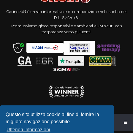
Casino2k® è un sito informativo e di comparazione nel rispetto del
D.L. 87/2018.
Promuoviamo gioco responsabile e ambienti ADM sicuri, con
trasparenza verso gli utenti.
Questo sito utilizza cookie al fine di fornire la
migliore navigazione possibile
Indice
Ulteriori informazioni