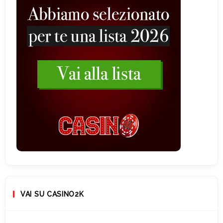
VAI SU CASINO2K