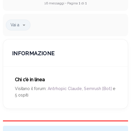
16 messaggi • Pagina
1
di
1
Vai a
INFORMAZIONE
Chi c’è in linea
Visitano il forum:
Antrhopic Claude
,
Semrush [Bot]
e
5 ospiti