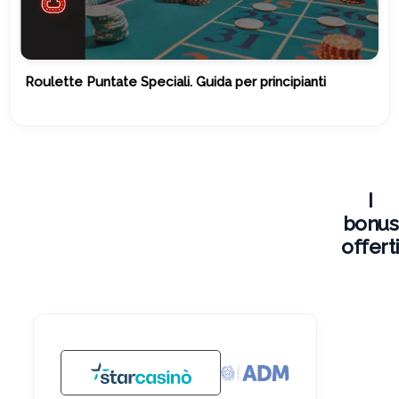
Roulette Puntate Speciali. Guida per principianti
I
bonus
offert