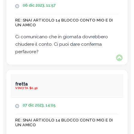
M
06 dic 2023, 11:57
e
s
RE: SNAI ARTICOLO 14 BLOCCO CONTO MIO E DI
s
UN AMICO
a
g
Ci comunicano che in giornata dovrebbero
g
chiudere il conto. Ci puoi dare conferma
i
o
perfavore?
T
o
p
fretta
VINCITA $0.50
M
07 dic 2023, 14:05
e
s
RE: SNAI ARTICOLO 14 BLOCCO CONTO MIO E DI
s
UN AMICO
a
g