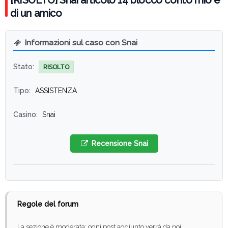
di un amico
Informazioni sul caso con Snai
Stato:
RISOLTO
Tipo:
ASSISTENZA
Casino:
Snai
Recensione Snai
Regole del forum
La sezione è moderata: ogni post aggiunto verrà da noi