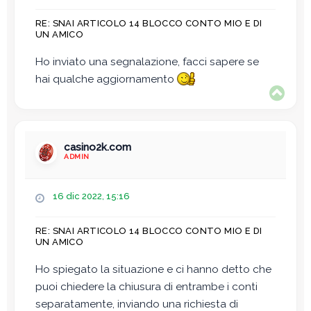
e
s
RE: SNAI ARTICOLO 14 BLOCCO CONTO MIO E DI
s
UN AMICO
a
g
Ho inviato una segnalazione, facci sapere se
g
hai qualche aggiornamento
i
T
o
o
p
casino2k.com
ADMIN
M
16 dic 2022, 15:16
e
s
RE: SNAI ARTICOLO 14 BLOCCO CONTO MIO E DI
s
UN AMICO
a
g
Ho spiegato la situazione e ci hanno detto che
g
puoi chiedere la chiusura di entrambe i conti
i
o
separatamente, inviando una richiesta di