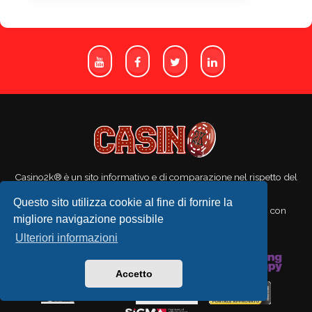
Casino2k® è un sito informativo e di comparazione nel rispetto del
D.L. 87/2018.
Questo sito utilizza cookie al fine di fornire la
Promuoviamo gioco responsabile e ambienti ADM sicuri, con
migliore navigazione possibile
trasparenza verso gli utenti.
Ulteriori informazioni
Accetto