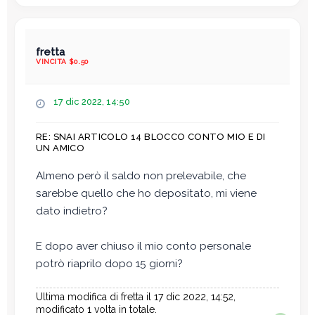
p
fretta
VINCITA $0.50
M
17 dic 2022, 14:50
e
s
RE: SNAI ARTICOLO 14 BLOCCO CONTO MIO E DI
s
UN AMICO
a
g
Almeno però il saldo non prelevabile, che
g
sarebbe quello che ho depositato, mi viene
i
o
dato indietro?
E dopo aver chiuso il mio conto personale
potrò riaprilo dopo 15 giorni?
Ultima modifica di
fretta
il 17 dic 2022, 14:52,
modificato 1 volta in totale.