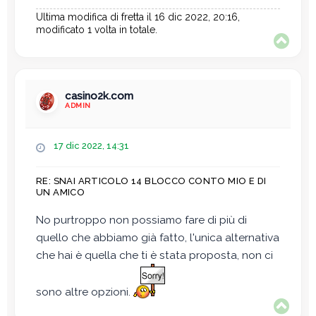
Ultima modifica di
fretta
il 16 dic 2022, 20:16,
modificato 1 volta in totale.
T
o
p
casino2k.com
ADMIN
M
17 dic 2022, 14:31
e
s
RE: SNAI ARTICOLO 14 BLOCCO CONTO MIO E DI
s
UN AMICO
a
g
No purtroppo non possiamo fare di più di
g
quello che abbiamo già fatto, l'unica alternativa
i
o
che hai è quella che ti è stata proposta, non ci
sono altre opzioni.
T
o