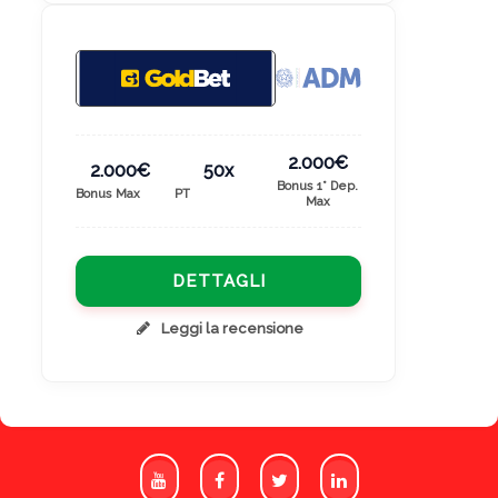
2.000€
2.000€
50x
Bonus 1° Dep.
Bonus Max
PT
Max
DETTAGLI
Leggi la recensione