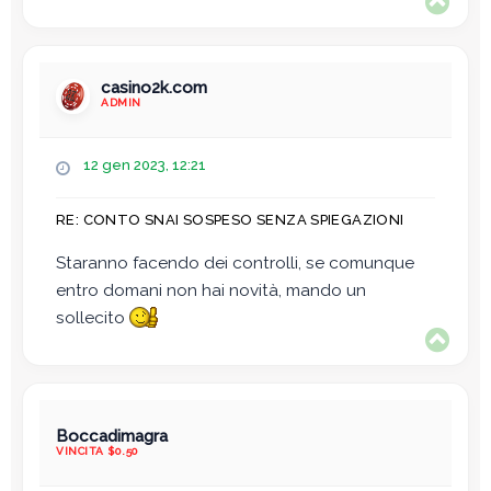
o
o
p
casino2k.com
ADMIN
M
12 gen 2023, 12:21
e
s
RE: CONTO SNAI SOSPESO SENZA SPIEGAZIONI
s
a
Staranno facendo dei controlli, se comunque
g
entro domani non hai novità, mando un
g
i
sollecito
o
T
o
p
Boccadimagra
VINCITA $0.50