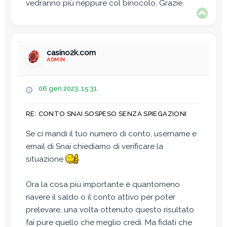
vedranno più neppure col binocolo. Grazie.
T
o
p
casino2k.com
ADMIN
M
06 gen 2023, 15:31
e
s
RE: CONTO SNAI SOSPESO SENZA SPIEGAZIONI
s
a
Se ci mandi il tuo numero di conto, username e
g
email di Snai chiediamo di verificare la
g
i
situazione
o
Ora la cosa più importante è quantomeno
riavere il saldo o il conto attivo per poter
prelevare, una volta ottenuto questo risultato
fai pure quello che meglio credi. Ma fidati che