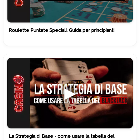
Roulette Puntate Speciali. Guida per principianti
La Strategia di Base - come usare la tabella del