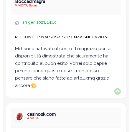
Boccadimagra
VINCITA $0.50
M
19 gen 2023, 14:10
e
s
RE: CONTO SNAI SOSPESO SENZA SPIEGAZIONI
s
a
Mi hanno riattivato il conto. Ti ringrazio per la
g
disponibilità dimostrata che sicuramente ha
g
i
contribuito al buon esito. Vorrei solo capire
o
perché fanno queste cose.....non posso
pensare che siano fatte ad arte....xmq grazie
ancora
T
o
p
casino2k.com
ADMIN