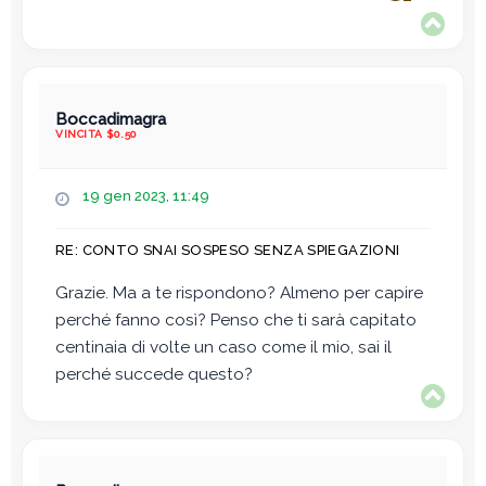
g
T
o
i
p
o
Boccadimagra
VINCITA $0.50
M
19 gen 2023, 11:49
e
s
RE: CONTO SNAI SOSPESO SENZA SPIEGAZIONI
s
a
Grazie. Ma a te rispondono? Almeno per capire
g
perché fanno così? Penso che ti sarà capitato
g
i
centinaia di volte un caso come il mio, sai il
o
perché succede questo?
T
o
p