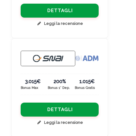
DETTAGLI
Leggi la recensione
3.015€
200%
1.015€
Bonus Max
Bonus 1° Dep.
Bonus Gratis
DETTAGLI
Leggi la recensione