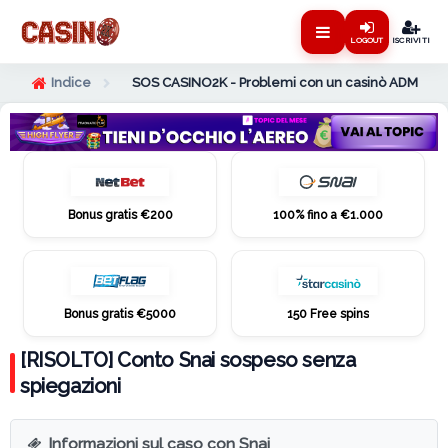
LOGOUT
ISCRIVITI
Indice
SOS CASINO2K - Problemi con un casinò ADM
Bonus gratis €200
100% fino a €1.000
Bonus gratis €5000
150 Free spins
[RISOLTO] Conto Snai sospeso senza
spiegazioni
Informazioni sul caso con Snai