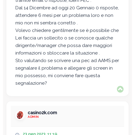
tramite email 0 risposte, idem PEC .
Dal 14 Dicembre ad oggi 20 Gennaio 0 risposte,
attendere 6 mesi per un problema loro e non
mio non mi sembra corretto .
Volevo chiedere gentilmente se è possibile che
Lei faccia un sollecito o se conosce qualche
dirigente/manager che possa dare maggiori
informazioni o sbloccare la situazione .
Sto valutando se scrivere una pec ad AAMS per
segnalare il problema e allegare gli screen in
mio possesso, mi conviene fare questa
segnalazione?
T
o
p
casino2k.com
ADMIN
M
23 gen 2023, 11:19