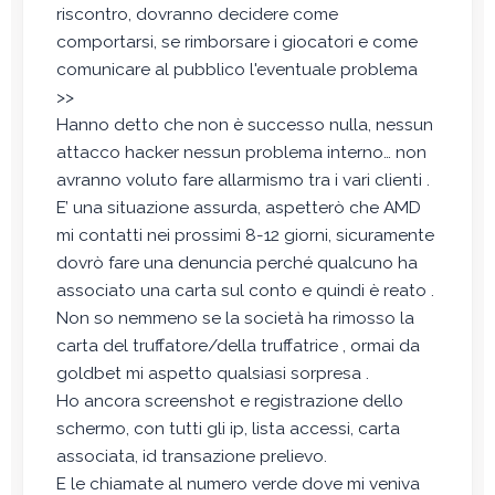
riscontro, dovranno decidere come
comportarsi, se rimborsare i giocatori e come
comunicare al pubblico l'eventuale problema
>>
Hanno detto che non è successo nulla, nessun
attacco hacker nessun problema interno… non
avranno voluto fare allarmismo tra i vari clienti .
E’ una situazione assurda, aspetterò che AMD
mi contatti nei prossimi 8-12 giorni, sicuramente
dovrò fare una denuncia perché qualcuno ha
associato una carta sul conto e quindi è reato .
Non so nemmeno se la società ha rimosso la
carta del truffatore/della truffatrice , ormai da
goldbet mi aspetto qualsiasi sorpresa .
Ho ancora screenshot e registrazione dello
schermo, con tutti gli ip, lista accessi, carta
associata, id transazione prelievo.
E le chiamate al numero verde dove mi veniva