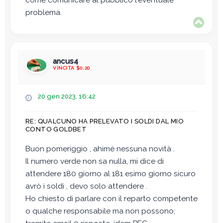
problema.
T
o
p
ancus4
VINCITA $0.20
M
20 gen 2023, 16:42
e
s
RE: QUALCUNO HA PRELEVATO I SOLDI DAL MIO
s
CONTO GOLDBET
a
g
Buon pomeriggio , ahimè nessuna novità .
g
Il numero verde non sa nulla, mi dice di
i
o
attendere 180 giorno al 181 esimo giorno sicuro
avrò i soldi , devo solo attendere .
Ho chiesto di parlare con il reparto competente
o qualche responsabile ma non possono;