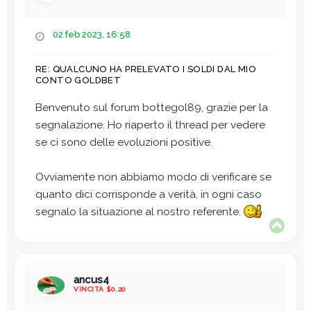
M
02 feb 2023, 16:58
e
s
RE: QUALCUNO HA PRELEVATO I SOLDI DAL MIO
s
CONTO GOLDBET
a
g
Benvenuto sul forum bottegol89, grazie per la
g
segnalazione. Ho riaperto il thread per vedere
i
o
se ci sono delle evoluzioni positive.
Ovviamente non abbiamo modo di verificare se
quanto dici corrisponde a verità, in ogni caso
segnalo la situazione al nostro referente.
T
o
p
ancus4
VINCITA $0.20