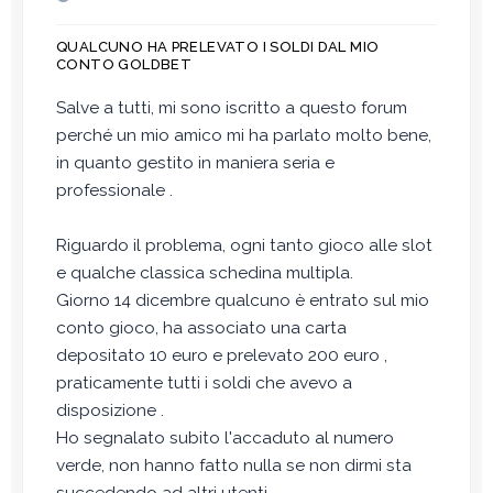
e
s
QUALCUNO HA PRELEVATO I SOLDI DAL MIO
s
CONTO GOLDBET
a
g
Salve a tutti, mi sono iscritto a questo forum
g
perché un mio amico mi ha parlato molto bene,
i
o
in quanto gestito in maniera seria e
professionale .
Riguardo il problema, ogni tanto gioco alle slot
e qualche classica schedina multipla.
Giorno 14 dicembre qualcuno è entrato sul mio
conto gioco, ha associato una carta
depositato 10 euro e prelevato 200 euro ,
praticamente tutti i soldi che avevo a
disposizione .
Ho segnalato subito l'accaduto al numero
verde, non hanno fatto nulla se non dirmi sta
succedendo ad altri utenti .