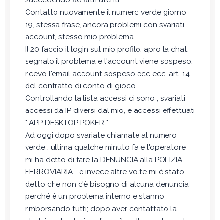
Contatto nuovamente il numero verde giorno
19, stessa frase, ancora problemi con svariati
account, stesso mio problema .
Il 20 faccio il login sul mio profilo, apro la chat,
segnalo il problema e l'account viene sospeso,
ricevo l'email account sospeso ecc ecc, art. 14
del contratto di conto di gioco.
Controllando la lista accessi ci sono , svariati
accessi da IP diversi dal mio, e accessi effettuati
" APP DESKTOP POKER " .
Ad oggi dopo svariate chiamate al numero
verde , ultima qualche minuto fa e l'operatore
mi ha detto di fare la DENUNCIA alla POLIZIA
FERROVIARIA... e invece altre volte mi è stato
detto che non c'è bisogno di alcuna denuncia
perché è un problema interno e stanno
rimborsando tutti; dopo aver contattato la