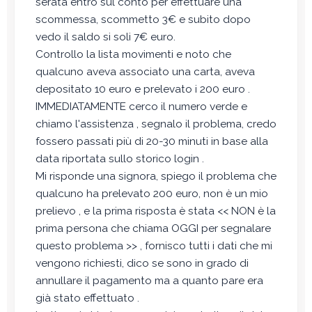
serata entro sul conto per effettuare una
scommessa, scommetto 3€ e subito dopo
vedo il saldo si soli 7€ euro.
Controllo la lista movimenti e noto che
qualcuno aveva associato una carta, aveva
depositato 10 euro e prelevato i 200 euro .
IMMEDIATAMENTE cerco il numero verde e
chiamo l'assistenza , segnalo il problema, credo
fossero passati più di 20-30 minuti in base alla
data riportata sullo storico login .
Mi risponde una signora, spiego il problema che
qualcuno ha prelevato 200 euro, non è un mio
prelievo , e la prima risposta è stata << NON è la
prima persona che chiama OGGI per segnalare
questo problema >> , fornisco tutti i dati che mi
vengono richiesti, dico se sono in grado di
annullare il pagamento ma a quanto pare era
già stato effettuato .