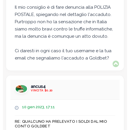
Il mio consiglio è di fare denuncia alla POLIZIA
POSTALE, spiegando nel dettaglio l'accaduto.
Purtroppo non ho la sensazione che in Italia
siamo molto bravi contro le truffe informatiche,
ma la denuncia è comunque un atto dovuto.
Ci daresti in ogni caso il tuo username e la tua
email che segnaliamo l'accaduto a Goldbet?
T
o
p
ancus4
VINCITA $0.20
M
10 gen 2023, 17:11
e
s
RE: QUALCUNO HA PRELEVATO I SOLDI DAL MIO
s
CONTO GOLDBET
a