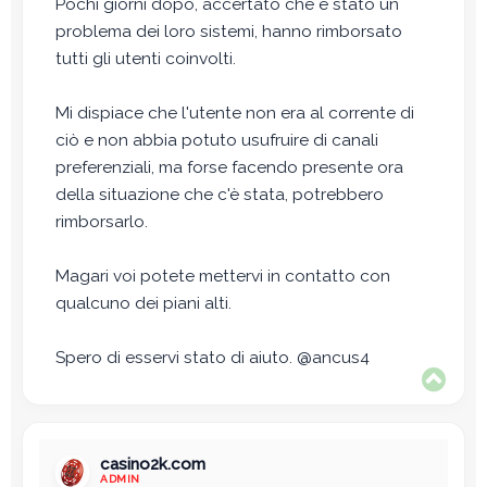
Pochi giorni dopo, accertato che è stato un
problema dei loro sistemi, hanno rimborsato
tutti gli utenti coinvolti.
Mi dispiace che l'utente non era al corrente di
ciò e non abbia potuto usufruire di canali
preferenziali, ma forse facendo presente ora
della situazione che c'è stata, potrebbero
rimborsarlo.
Magari voi potete mettervi in contatto con
qualcuno dei piani alti.
Spero di esservi stato di aiuto. @ancus4
T
o
p
casino2k.com
ADMIN