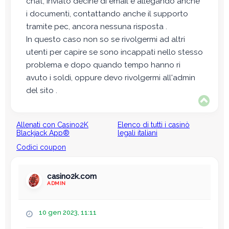
chat, inviato decine di email e allegando anche
i documenti, contattando anche il supporto
tramite pec, ancora nessuna risposta .
In questo caso non so se rivolgermi ad altri
utenti per capire se sono incappati nello stesso
problema e dopo quando tempo hanno ri
avuto i soldi, oppure devo rivolgermi all'admin
del sito .
T
o
p
Allenati con Casino2K
Elenco di tutti i casinò
Blackjack App®
legali italiani
Codici coupon
casino2k.com
ADMIN
M
10 gen 2023, 11:11
e