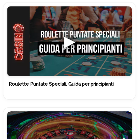
Roulette Puntate Speciali. Guida per principianti