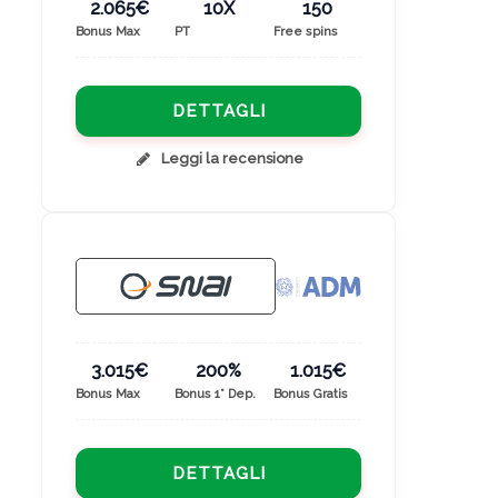
2.065€
10X
150
Bonus Max
PT
Free spins
DETTAGLI
Leggi la recensione
3.015€
200%
1.015€
Bonus Max
Bonus 1° Dep.
Bonus Gratis
DETTAGLI