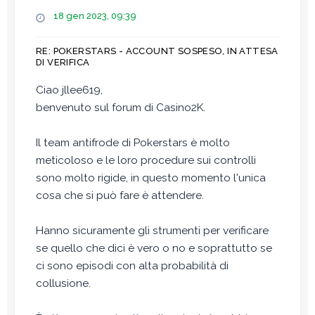
M
18 gen 2023, 09:39
e
s
RE: POKERSTARS - ACCOUNT SOSPESO, IN ATTESA
s
DI VERIFICA
a
g
Ciao jllee619,
g
benvenuto sul forum di Casino2K.
i
o
Il team antifrode di Pokerstars è molto
meticoloso e le loro procedure sui controlli
sono molto rigide, in questo momento l'unica
cosa che si può fare è attendere.
Hanno sicuramente gli strumenti per verificare
se quello che dici è vero o no e soprattutto se
ci sono episodi con alta probabilità di
collusione.