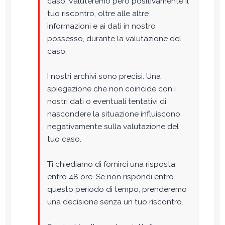
caso. Valuteremo però positivamente il
tuo riscontro, oltre alle altre
informazioni e ai dati in nostro
possesso, durante la valutazione del
caso.
I nostri archivi sono precisi. Una
spiegazione che non coincide con i
nostri dati o eventuali tentativi di
nascondere la situazione influiscono
negativamente sulla valutazione del
tuo caso.
Ti chiediamo di fornirci una risposta
entro 48 ore. Se non rispondi entro
questo periodo di tempo, prenderemo
una decisione senza un tuo riscontro.