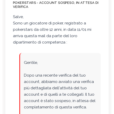
POKERSTARS - ACCOUNT SOSPESO, IN ATTESA DI
s
VERIFICA
a
g
Salve,
g
Sono un giocatore di poker, registrato a
i
o
pokerstars da oltre 12 anni, in data 11/01 mi
arriva questa mail da parte del loro
dipartimento di competenza :
Gentile,
Dopo una recente verifica del tuo
account, abbiamo avviato una verifica
più dettagliata dell'attività del tuo
account e di quelli a te collegati. Il tuo
account è stato sospeso, in attesa del
completamento di questa verifica.