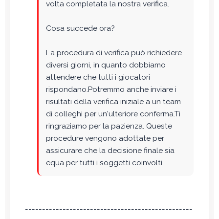
volta completata la nostra verifica.
Cosa succede ora?
La procedura di verifica può richiedere
diversi giorni, in quanto dobbiamo
attendere che tutti i giocatori
rispondano.Potremmo anche inviare i
risultati della verifica iniziale a un team
di colleghi per un'ulteriore conferma.Ti
ringraziamo per la pazienza. Queste
procedure vengono adottate per
assicurare che la decisione finale sia
equa per tutti i soggetti coinvolti.
-------------------------------------------------