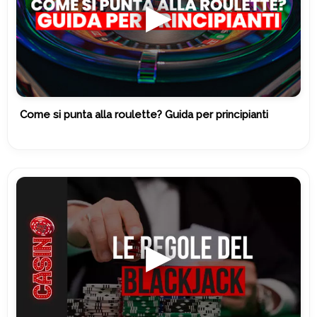
Come si punta alla roulette? Guida per principianti