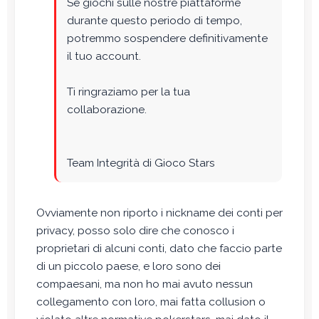
Se giochi sulle nostre piattaforme
durante questo periodo di tempo,
potremmo sospendere definitivamente
il tuo account.
Ti ringraziamo per la tua
collaborazione.
Team Integrità di Gioco Stars
Ovviamente non riporto i nickname dei conti per
privacy, posso solo dire che conosco i
proprietari di alcuni conti, dato che faccio parte
di un piccolo paese, e loro sono dei
compaesani, ma non ho mai avuto nessun
collegamento con loro, mai fatta collusion o