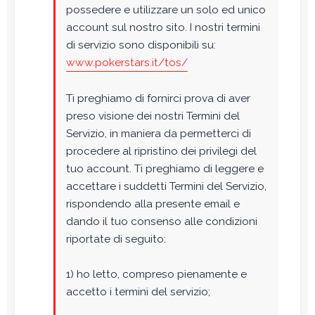
possedere e utilizzare un solo ed unico
account sul nostro sito. I nostri termini
di servizio sono disponibili su:
www.pokerstars.it/tos/
Ti preghiamo di fornirci prova di aver
preso visione dei nostri Termini del
Servizio, in maniera da permetterci di
procedere al ripristino dei privilegi del
tuo account. Ti preghiamo di leggere e
accettare i suddetti Termini del Servizio,
rispondendo alla presente email e
dando il tuo consenso alle condizioni
riportate di seguito:
1) ho letto, compreso pienamente e
accetto i termini del servizio;