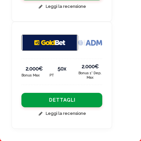
Leggi la recensione
2.000€
2.000€
50x
Bonus 1° Dep.
Bonus Max
PT
Max
DETTAGLI
Leggi la recensione