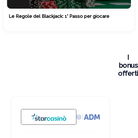
Le Regole del Blackjack: 1° Passo per giocare
I
bonus
offert