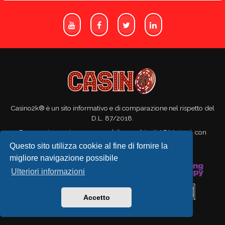
Casino2k® è un sito informativo e di comparazione nel rispetto del
D.L. 87/2018.
Promuoviamo gioco responsabile e ambienti ADM sicuri, con
trasparenza verso gli utenti.
Questo sito utilizza cookie al fine di fornire la
migliore navigazione possibile
Ulteriori informazioni
Accetto