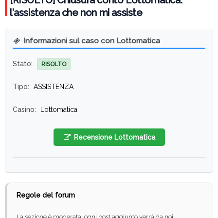
l'assistenza che non mi assiste
Informazioni sul caso con Lottomatica
Stato:
RISOLTO
Tipo:
ASSISTENZA
Casino:
Lottomatica
Recensione Lottomatica
Regole del forum
La sezione è moderata: ogni post aggiunto verrà da noi