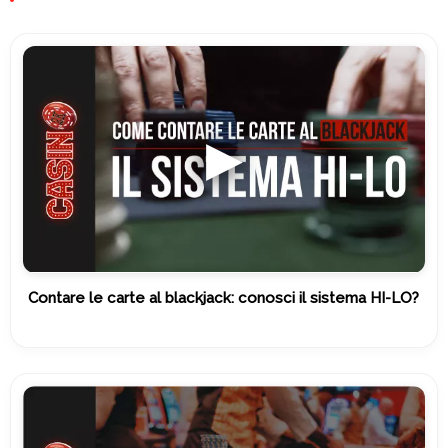
Contare le carte al blackjack: conosci il sistema HI-LO?