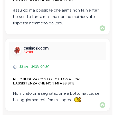
L'ASSISTENZA CHE NON MI ASSISTE
a
g
assurdo ma possibile che aams non fa niente?
g
ho scritto tante mail ma non ho mai ricevuto
i
o
risposta nemmeno da loro.
T
o
p
casino2k.com
ADMIN
M
23 gen 2023, 09:39
e
s
RE: CHIUSURA CONTO LOTTOMATICA:
s
L'ASSISTENZA CHE NON MI ASSISTE
a
g
Ho inviato una segnalazione a Lottomatica, se
g
hai aggiornamenti fammi sapere.
i
T
o
o
p