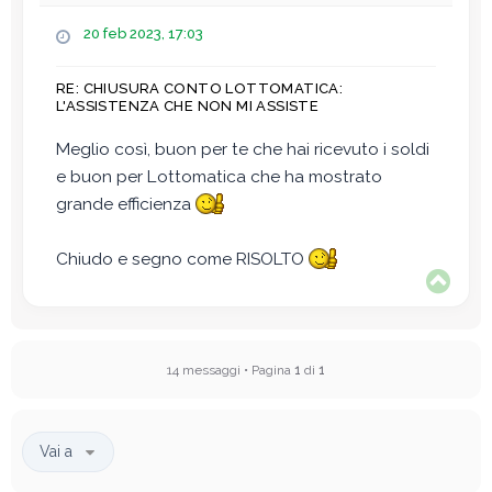
M
20 feb 2023, 17:03
e
s
RE: CHIUSURA CONTO LOTTOMATICA:
s
L'ASSISTENZA CHE NON MI ASSISTE
a
g
Meglio così, buon per te che hai ricevuto i soldi
g
e buon per Lottomatica che ha mostrato
i
o
grande efficienza
Chiudo e segno come RISOLTO
T
o
p
14 messaggi • Pagina
1
di
1
Vai a