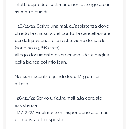
Infatti dopo due settimane non ottengo alcun
riscontro quindi:
- 16/11/22 Scrivo una mail all'assistenza dove
chiedo la chiusura del conto, la cancellazione
dei dati personali e la restituzione del saldo
(sono solo 58€ circa),
allego documento e screenshot della pagina
della banca col mio iban.
Nessun riscontro quindi dopo 12 giorni di
attesa:
-28/11/22 Scrivo un'altra mail alla cordiale
assistenza
-12/12/22 Finalmente mi rispondono alla mail
e.... questa è la risposta: