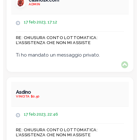
casino2k.com
ADMIN
M
17 feb 2023, 17:12
e
s
RE: CHIUSURA CONTO LOTTOMATICA:
s
L'ASSISTENZA CHE NON MI ASSISTE
a
g
Ti ho mandato un messaggio privato.
g
T
i
o
o
p
Asdino
VINCITA $0.50
M
17 feb 2023, 22:46
e
s
RE: CHIUSURA CONTO LOTTOMATICA:
s
L'ASSISTENZA CHE NON MI ASSISTE
a