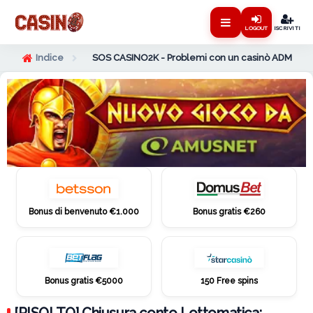
LOGOUT
ISCRIVITI
Indice
SOS CASINO2K - Problemi con un casinò ADM
Bonus di benvenuto €1.000
Bonus gratis €260
Bonus gratis €5000
150 Free spins
[RISOLTO] Chiusura conto Lottomatica: