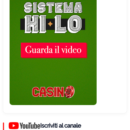
Iscriviti al canale