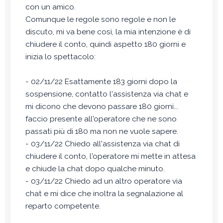
con un amico.
Comunque le regole sono regole e non le
discuto, mi va bene così, la mia intenzione è di
chiudere il conto, quindi aspetto 180 giorni e
inizia lo spettacolo:
- 02/11/22 Esattamente 183 giorni dopo la
sospensione, contatto l'assistenza via chat e
mi dicono che devono passare 180 giorni...
faccio presente all'operatore che ne sono
passati più di 180 ma non ne vuole sapere.
- 03/11/22 Chiedo all'assistenza via chat di
chiudere il conto, l'operatore mi mette in attesa
e chiude la chat dopo qualche minuto.
- 03/11/22 Chiedo ad un altro operatore via
chat e mi dice che inoltra la segnalazione al
reparto competente.