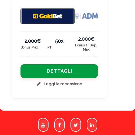
2.000€
2.000€
50x
Bonus 1° Dep.
Bonus Max
PT
Max
DETTAGLI
Leggi la recensione