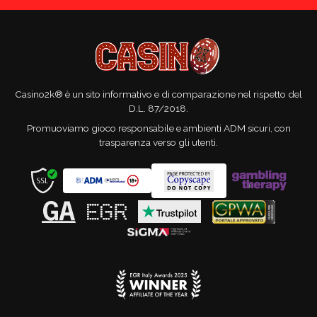
Casino2k® è un sito informativo e di comparazione nel rispetto del
D.L. 87/2018.
Promuoviamo gioco responsabile e ambienti ADM sicuri, con
trasparenza verso gli utenti.