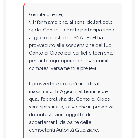
Gentile Cliente,
ti informiamo che, ai sensi dell’articolo
14 del Contratto per la partecipazione
al gioco a distanza, SNAITECH ha
provveduto alla sospensione del tuo
Conto di Gioco per verifiche tecniche,
pertanto ogni operazione sarà inibita,
compresi versamenti e prelievi.
Il provvedimento avrà una durata
massima di 180 giorni, al termine dei
quali l’operatività del Conto di Gioco
sarà ripristinata, salvo che in presenza
di contestazioni oggetto di
accertamenti da parte delle
competenti Autorità Giudiziarie.