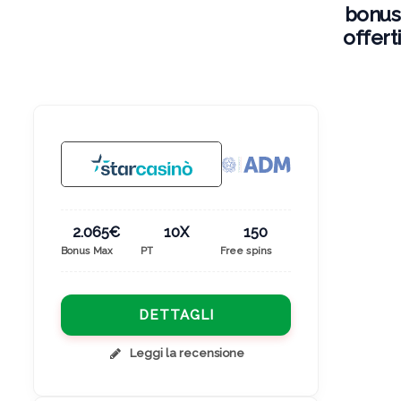
bonus
offert
2.065€
10X
150
Bonus Max
PT
Free spins
DETTAGLI
Leggi la recensione