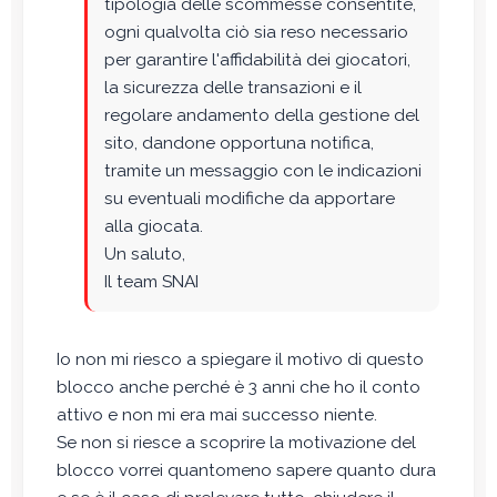
tipologia delle scommesse consentite,
ogni qualvolta ciò sia reso necessario
per garantire l'affidabilità dei giocatori,
la sicurezza delle transazioni e il
regolare andamento della gestione del
sito, dandone opportuna notifica,
tramite un messaggio con le indicazioni
su eventuali modifiche da apportare
alla giocata.
Un saluto,
Il team SNAI
Io non mi riesco a spiegare il motivo di questo
blocco anche perché è 3 anni che ho il conto
attivo e non mi era mai successo niente.
Se non si riesce a scoprire la motivazione del
blocco vorrei quantomeno sapere quanto dura