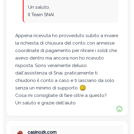
Un saluto,
Il Team SNAI
Appena ricevuta ho provveduto subito a inviare
la richiesta di chiusura del conto con annesse
coordinate di pagamento per ritirare i soldi che
avevo dentro ma ancora non ho ricevuto
risposta. Sono veramente deluso
dall'assistenza di Snai, praticamente ti
chiudono il conto a caso e ti lasciano da solo
senza un minimo di supporto.
Cosa mi consigliate di fare oltre a questo?
Un saluto e grazie dell'aiuto
T
o
p
casino2k.com