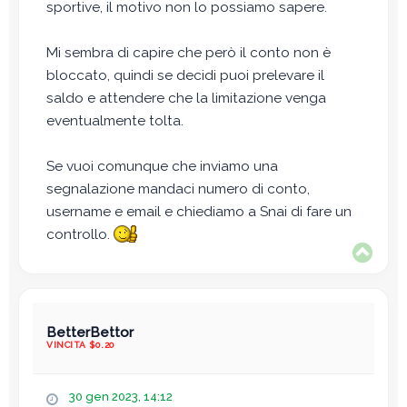
i
sportive, il motivo non lo possiamo sapere.
o
Mi sembra di capire che però il conto non è
bloccato, quindi se decidi puoi prelevare il
saldo e attendere che la limitazione venga
eventualmente tolta.
Se vuoi comunque che inviamo una
segnalazione mandaci numero di conto,
username e email e chiediamo a Snai di fare un
controllo.
T
o
p
BetterBettor
VINCITA $0.20
M
30 gen 2023, 14:12