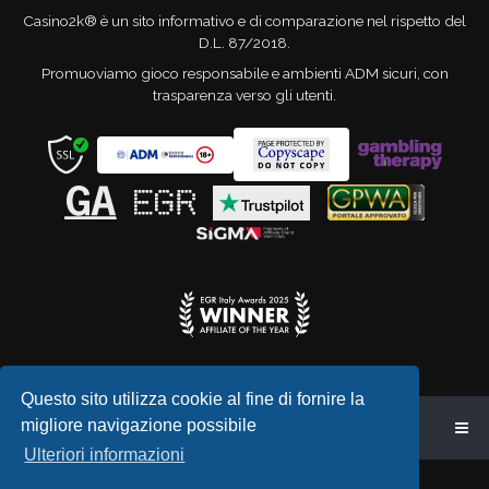
Casino2k® è un sito informativo e di comparazione nel rispetto del
D.L. 87/2018.
Promuoviamo gioco responsabile e ambienti ADM sicuri, con
trasparenza verso gli utenti.
Questo sito utilizza cookie al fine di fornire la
migliore navigazione possibile
Indice
Ulteriori informazioni