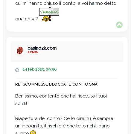
cui mi hanno chiuso il conto, a voi hanno detto
qualcosa?
T
o
p
casino2k.com
ADMIN
M
14 feb 2023, 09:56
e
s
RE: SCOMMESSE BLOCCATE CONTO SNAI
s
a
Benissimo, contento che hai ricevuto i tuoi
g
soldi!
g
i
o
Riapertura del conto? Ce lo dirai tu, è sempre
un incognita, il rischio è che te lo richiudano
subito