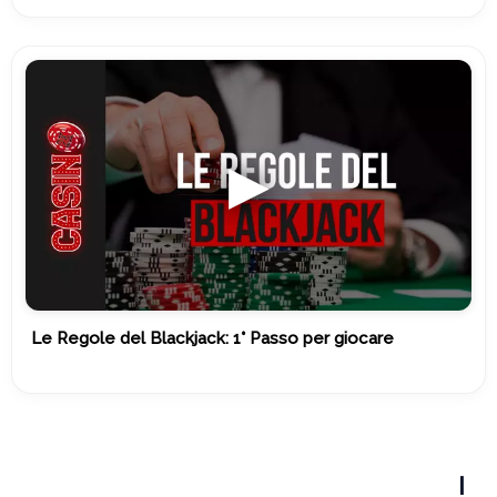
Le Regole del Blackjack: 1° Passo per giocare
I