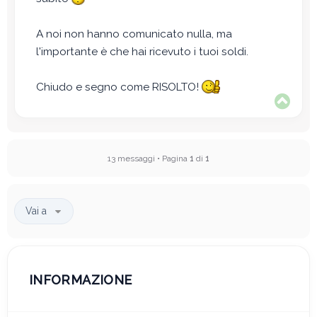
A noi non hanno comunicato nulla, ma
l'importante è che hai ricevuto i tuoi soldi.
Chiudo e segno come RISOLTO!
T
o
p
13 messaggi • Pagina
1
di
1
Vai a
INFORMAZIONE