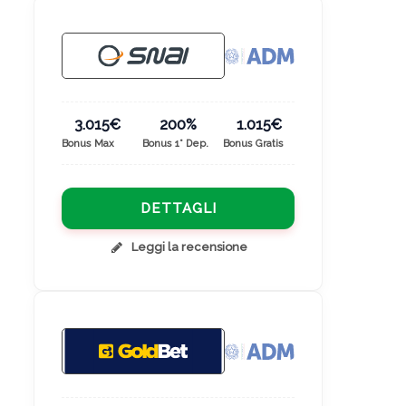
3.015€
200%
1.015€
Bonus Max
Bonus 1° Dep.
Bonus Gratis
DETTAGLI
Leggi la recensione