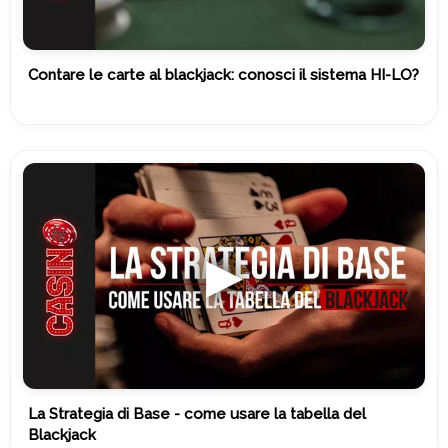
Contare le carte al blackjack: conosci il sistema HI-LO?
La Strategia di Base - come usare la tabella del
Blackjack