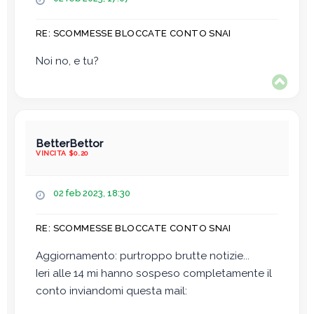
e
s
RE: SCOMMESSE BLOCCATE CONTO SNAI
s
a
Noi no, e tu?
g
g
T
o
i
p
o
BetterBettor
VINCITA $0.20
M
02 feb 2023, 18:30
e
s
RE: SCOMMESSE BLOCCATE CONTO SNAI
s
a
Aggiornamento: purtroppo brutte notizie...
g
Ieri alle 14 mi hanno sospeso completamente il
g
i
conto inviandomi questa mail:
o