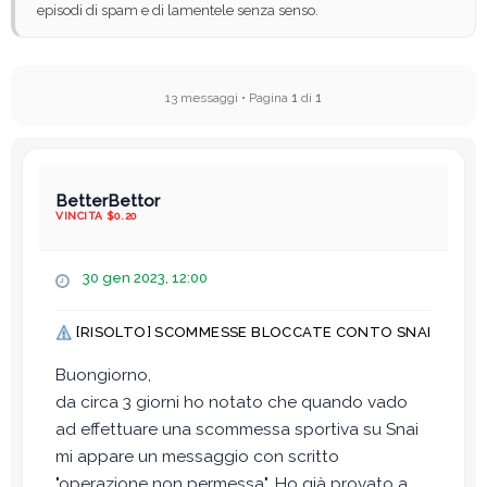
episodi di spam e di lamentele senza senso.
13 messaggi • Pagina
1
di
1
BetterBettor
VINCITA $0.20
M
30 gen 2023, 12:00
e
s
[RISOLTO] SCOMMESSE BLOCCATE CONTO SNAI
s
a
Buongiorno,
g
da circa 3 giorni ho notato che quando vado
g
i
ad effettuare una scommessa sportiva su Snai
o
mi appare un messaggio con scritto
"operazione non permessa". Ho già provato a