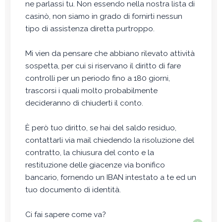
i
ne parlassi tu. Non essendo nella nostra lista di
o
casinò, non siamo in grado di fornirti nessun
tipo di assistenza diretta purtroppo.
Mi vien da pensare che abbiano rilevato attività
sospetta, per cui si riservano il diritto di fare
controlli per un periodo fino a 180 giorni,
trascorsi i quali molto probabilmente
decideranno di chiuderti il conto.
È però tuo diritto, se hai del saldo residuo,
contattarli via mail chiedendo la risoluzione del
contratto, la chiusura del conto e la
restituzione delle giacenze via bonifico
bancario, fornendo un IBAN intestato a te ed un
tuo documento di identità.
Ci fai sapere come va?
T