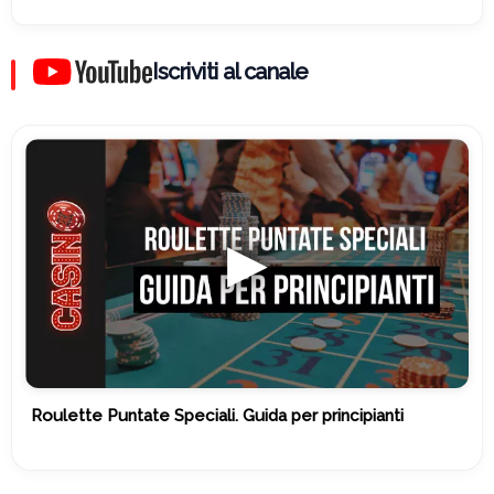
Iscriviti al canale
Roulette Puntate Speciali. Guida per principianti