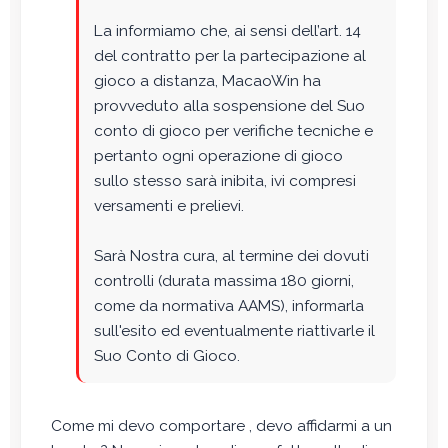
La informiamo che, ai sensi dell’art. 14
del contratto per la partecipazione al
gioco a distanza, MacaoWin ha
provveduto alla sospensione del Suo
conto di gioco per verifiche tecniche e
pertanto ogni operazione di gioco
sullo stesso sarà inibita, ivi compresi
versamenti e prelievi.
Sarà Nostra cura, al termine dei dovuti
controlli (durata massima 180 giorni,
come da normativa AAMS), informarla
sull'esito ed eventualmente riattivarle il
Suo Conto di Gioco.
Come mi devo comportare , devo affidarmi a un