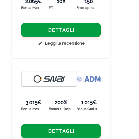
2.065€
10X
150
Bonus Max
PT
Free spins
DETTAGLI
Leggi la recensione
3.015€
200%
1.015€
Bonus Max
Bonus 1° Dep.
Bonus Gratis
DETTAGLI