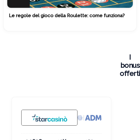
Le regole del gioco della Roulette: come funziona?
I
bonus
offert