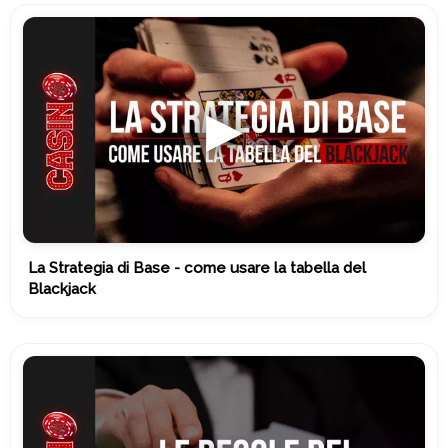
La Strategia di Base - come usare la tabella del
Blackjack