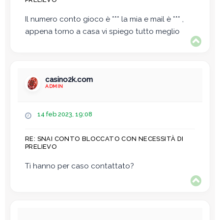
a
g
Il numero conto gioco è *** la mia e mail è *** ,
g
appena torno a casa vi spiego tutto meglio
i
T
o
o
p
casino2k.com
ADMIN
M
14 feb 2023, 19:08
e
s
RE: SNAI CONTO BLOCCATO CON NECESSITÀ DI
s
PRELIEVO
a
g
Ti hanno per caso contattato?
g
T
i
o
o
p