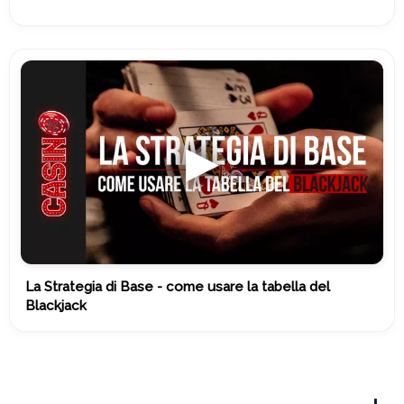
La Strategia di Base - come usare la tabella del
Blackjack