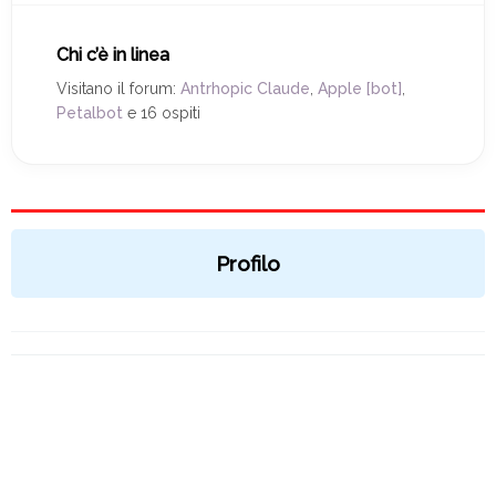
Chi c’è in linea
Visitano il forum:
Antrhopic Claude
,
Apple [bot]
,
Petalbot
e 16 ospiti
Profilo