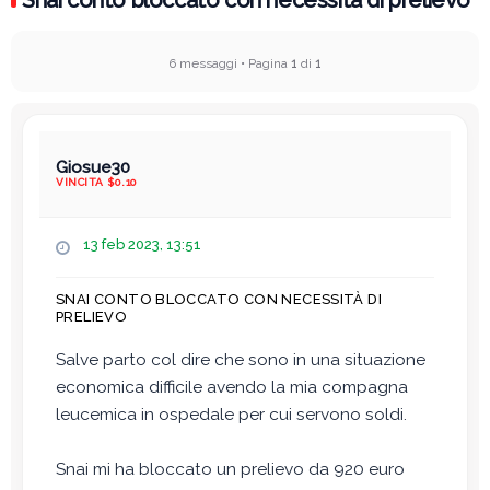
6 messaggi • Pagina
1
di
1
Giosue30
VINCITA $0.10
M
13 feb 2023, 13:51
e
s
SNAI CONTO BLOCCATO CON NECESSITÀ DI
s
PRELIEVO
a
g
Salve parto col dire che sono in una situazione
g
economica difficile avendo la mia compagna
i
o
leucemica in ospedale per cui servono soldi.
Snai mi ha bloccato un prelievo da 920 euro