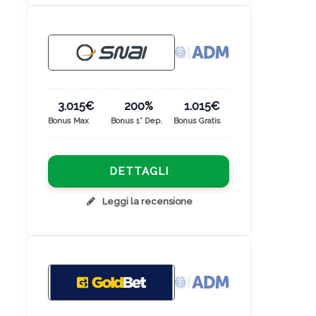
3.015€
200%
1.015€
Bonus Max
Bonus 1° Dep.
Bonus Gratis
DETTAGLI
Leggi la recensione