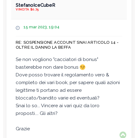
StefanoIceCubeR
VINCITA $0.75
M
15 mar 2023, 19:04
e
s
RE: SOSPENSIONE ACCOUNT SNAI ARTICOLO 14 -
s
OLTRE IL DANNO LA BEFFA
a
g
Se non vogliono "cacciatori di bonus"
g
basterebbe non dare bonus
i
o
Dove posso trovare il regolamento vero &
completo dei vari book, per sapere quali azioni
legittime ti portano ad essere
bloccato/bandito varie ed eventuali?
Snai lo so... Vincere ai vari quiz da loro
proposti.... Gli altri?
Grazie
T
o