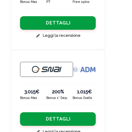
Bonus Max
PT
Free spins
DETTAGLI
Leggi la recensione
3.015€
200%
1.015€
Bonus Max
Bonus 1° Dep.
Bonus Gratis
DETTAGLI
Leggi la recensione