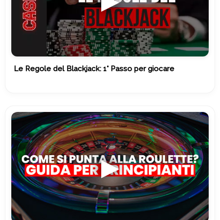
Le Regole del Blackjack: 1° Passo per giocare