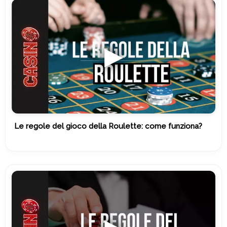
Le regole del gioco della Roulette: come funziona?