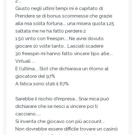
2....
Giusto negli ultimi tempi mi è capitato di:
Prendere 1e di bonus scommesse che grazie
alla mia solita fortuna.... una misera quota 1.25
saltata me ne ha fatto perdere 2
1.50 vinto con freespin.... Ne avrei dovuto
giocare 10 volte tanto... Lasciati scadere
30 freespin mi hanno fatto vincere tipo 46e....
Virtuali ....
E l'ultima.... Slot che dichiarava un ritorno al
giocatore del 97%
A fatica sono stati il 67%
Sarebbe il rischio d'impresa... Snai mica può
dichiarare che se riesci a vincere poi ti
cacciano......
Si inventa che giocavo con più account...
Non dovrebbe essere difficile trovare un casinò