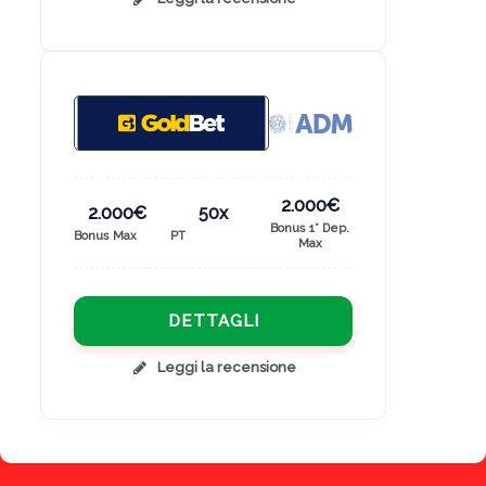
2.000€
2.000€
50x
Bonus 1° Dep.
Bonus Max
PT
Max
DETTAGLI
Leggi la recensione