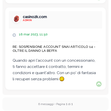
p
casino2k.com
ADMIN
M
16 mar 2023, 11:50
e
s
RE: SOSPENSIONE ACCOUNT SNAI ARTICOLO 14 -
s
OLTRE IL DANNO LA BEFFA
a
g
Quando apri l'account con un concessionario,
g
ti fanno accettare il contratto, termini e
i
o
condizioni e quant'altro. Con un po' di fantasia
li recuperi senza problemi
T
o
p
6 messaggi • Pagina
1
di
1