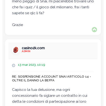
meno peggio di Snai, mi piacerebbe trovare uno
che fa i quiz / il gioco del milionario, fra i tanti
sapete se qlc li fa?
Grazie
T
o
p
casino2k.com
ADMIN
M
13 mar 2023, 10:19
e
s
RE: SOSPENSIONE ACCOUNT SNAI ARTICOLO 14 -
s
OLTRE IL DANNO LA BEFFA
a
g
Capisco la tua delusione, ma ogni
g
concessionario fa siglare un contratto in cui
i
o
detta le condizioni di partecipazione ai loro