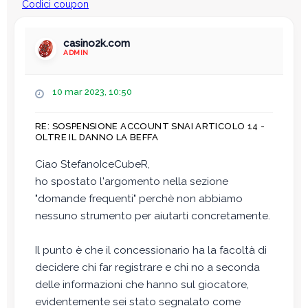
Codici coupon
casino2k.com
ADMIN
M
10 mar 2023, 10:50
e
s
RE: SOSPENSIONE ACCOUNT SNAI ARTICOLO 14 -
s
OLTRE IL DANNO LA BEFFA
a
g
Ciao StefanoIceCubeR,
g
ho spostato l'argomento nella sezione
i
o
"domande frequenti" perchè non abbiamo
nessuno strumento per aiutarti concretamente.
Il punto è che il concessionario ha la facoltà di
decidere chi far registrare e chi no a seconda
delle informazioni che hanno sul giocatore,
evidentemente sei stato segnalato come