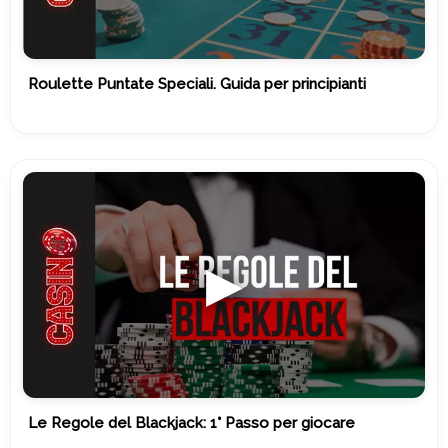
Roulette Puntate Speciali. Guida per principianti
Le Regole del Blackjack: 1° Passo per giocare