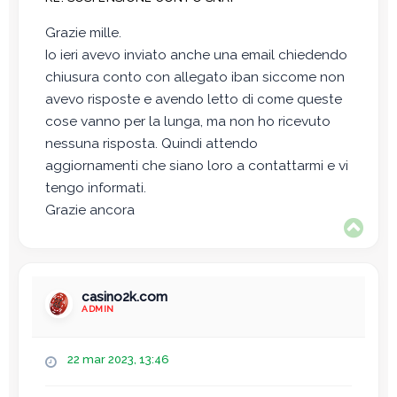
s
a
Grazie mille.
g
Io ieri avevo inviato anche una email chiedendo
g
i
chiusura conto con allegato iban siccome non
o
avevo risposte e avendo letto di come queste
cose vanno per la lunga, ma non ho ricevuto
nessuna risposta. Quindi attendo
aggiornamenti che siano loro a contattarmi e vi
tengo informati.
Grazie ancora
T
o
p
casino2k.com
ADMIN
M
22 mar 2023, 13:46
e
s