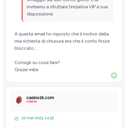
invitiamo a sfruttare l’iniziativa VIP a sua
disposizione.
A questa email ho risposto che il motivo della
mia richiesta di chiusura era che il conto fosse
bloccato....
Consigli su cosa fare?
Grazie mille.
T
o
p
casino2k.com
ADMIN
M
22 mar 2023, 14:32
e