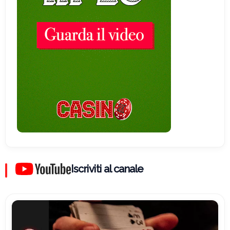
Iscriviti al canale