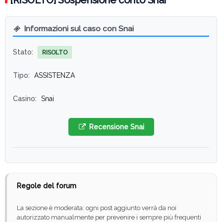
Informazioni sul caso con Snai
Stato:
RISOLTO
Tipo:
ASSISTENZA
Casino:
Snai
Recensione Snai
Regole del forum
La sezione è moderata: ogni post aggiunto verrà da noi
autorizzato manualmente per prevenire i sempre più frequenti