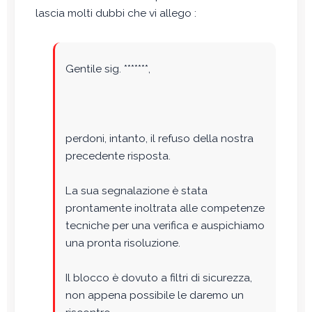
i
lascia molti dubbi che vi allego :
o
Gentile sig. *******,
perdoni, intanto, il refuso della nostra
precedente risposta.
La sua segnalazione è stata
prontamente inoltrata alle competenze
tecniche per una verifica e auspichiamo
una pronta risoluzione.
Il blocco è dovuto a filtri di sicurezza,
non appena possibile le daremo un