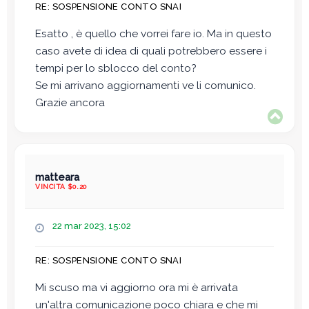
RE: SOSPENSIONE CONTO SNAI
s
a
Esatto , è quello che vorrei fare io. Ma in questo
g
caso avete di idea di quali potrebbero essere i
g
i
tempi per lo sblocco del conto?
o
Se mi arrivano aggiornamenti ve li comunico.
Grazie ancora
T
o
p
matteara
VINCITA $0.20
M
22 mar 2023, 15:02
e
s
RE: SOSPENSIONE CONTO SNAI
s
a
Mi scuso ma vi aggiorno ora mi è arrivata
g
un'altra comunicazione poco chiara e che mi
g