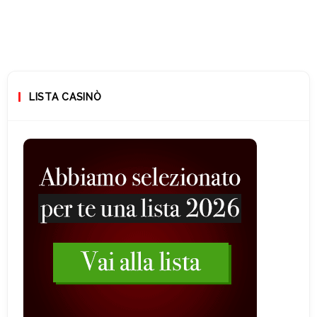
LISTA CASINÒ