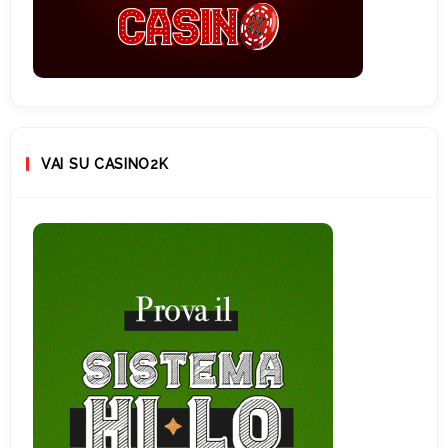
VAI SU CASINO2K