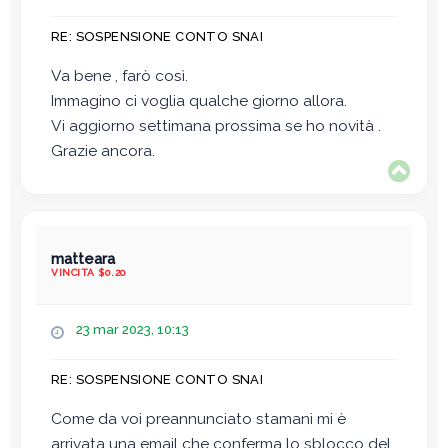
e
s
RE: SOSPENSIONE CONTO SNAI
s
a
Va bene , farò così.
g
Immagino ci voglia qualche giorno allora.
g
i
Vi aggiorno settimana prossima se ho novità .
o
Grazie ancora.
T
o
p
matteara
VINCITA $0.20
M
23 mar 2023, 10:13
e
s
RE: SOSPENSIONE CONTO SNAI
s
a
Come da voi preannunciato stamani mi è
g
arrivata una email che conferma lo sblocco del
g