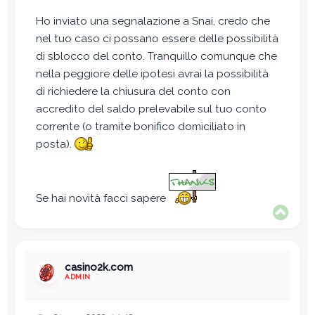
o
Ho inviato una segnalazione a Snai, credo che
nel tuo caso ci possano essere delle possibilità
di sblocco del conto. Tranquillo comunque che
nella peggiore delle ipotesi avrai la possibilità
di richiedere la chiusura del conto con
accredito del saldo prelevabile sul tuo conto
corrente (o tramite bonifico domiciliato in
posta).
Se hai novità facci sapere
T
o
p
casino2k.com
ADMIN