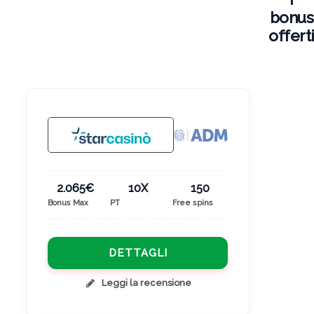
bonus
offert
2.065€
10X
150
Bonus Max
PT
Free spins
DETTAGLI
Leggi la recensione