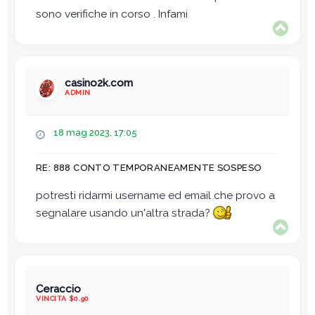
sono verifiche in corso . Infami
T
o
p
casino2k.com
ADMIN
M
18 mag 2023, 17:05
e
s
RE: 888 CONTO TEMPORANEAMENTE SOSPESO
s
a
potresti ridarmi username ed email che provo a
g
segnalare usando un'altra strada?
g
T
i
o
o
p
Ceraccio
VINCITA $0.90