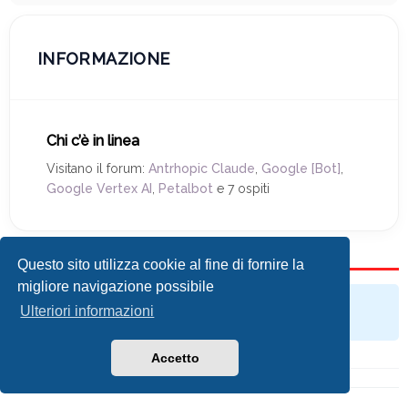
INFORMAZIONE
Chi c’è in linea
Visitano il forum:
Antrhopic Claude
,
Google [Bot]
,
Google Vertex AI
,
Petalbot
e 7 ospiti
Questo sito utilizza cookie al fine di fornire la
migliore navigazione possibile
Profilo
Ulteriori informazioni
Accetto