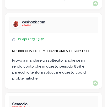
T
o
p
casino2k.com
ADMIN
M
27 apr 2023, 13:42
e
s
RE: 888 CONTO TEMPORANEAMENTE SOPSESO
s
a
Provo a mandare un sollecito, anche se mi
g
rendo conto che in questo periodo 888 è
g
i
parecchio lento a sbloccare questo tipo di
o
problematiche
T
o
p
Ceraccio