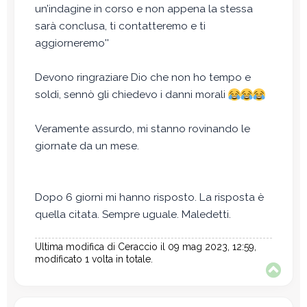
un’indagine in corso e non appena la stessa
sarà conclusa, ti contatteremo e ti
aggiorneremo''
Devono ringraziare Dio che non ho tempo e
soldi, sennò gli chiedevo i danni morali
Veramente assurdo, mi stanno rovinando le
giornate da un mese.
Dopo 6 giorni mi hanno risposto. La risposta è
quella citata. Sempre uguale. Maledetti.
Ultima modifica di
Ceraccio
il 09 mag 2023, 12:59,
modificato 1 volta in totale.
T
o
p