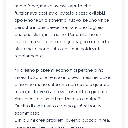
meno forse, ma se avessi saputo che
funzionava così, avrei evitato spese evitabili
tipo iPhone 14 o schermo nuovo, se uno vince
dei soldi in una paese normale può togliersi
qualche sfizio, in Italia no. Per carità, ho un
lavoro, ma visto che non guadagno i milioni lo
sfizio me lo sono tolto così con soldi vinti
regolarmente.
Mi creano problemi economici perché ci ho
investito soldi e tempo in questi mesi nel poker,
e avendo meno soldi che non so se e quando
riavro, mi troverò a breve costretto a giocare
Abi ridicoli o a smettere. Per quale colpa?
Quella di aver usato e perso 50€ si bonus
scommesse.
E in più mi crea problemi questo blocco in real
Life sia perché quando ci penso mi