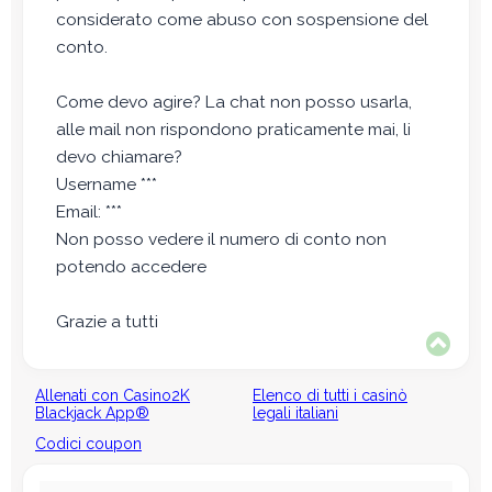
considerato come abuso con sospensione del
conto.
Come devo agire? La chat non posso usarla,
alle mail non rispondono praticamente mai, li
devo chiamare?
Username ***
Email: ***
Non posso vedere il numero di conto non
potendo accedere
Grazie a tutti
T
o
p
Allenati con Casino2K
Elenco di tutti i casinò
Blackjack App®
legali italiani
Codici coupon