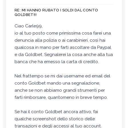
e
s
RE: MI HANNO RUBATO I SOLDI DAL CONTO
s
GOLDBET!!!
a
g
Ciao Carle99,
g
io al tuo posto come primissima cosa farei una
i
o
denuncia alla polizia o ai carabinieri, così hai
qualcosa in mano per farti ascoltare da Paypal
e da Goldbet. Segnalerei la cosa anche alla tua
banca che ha emesso la carta di credito.
Nel frattempo se mi dai username ed email del
conto Goldbet mando una segnalazione,
anche se non abbiamo grandi strumenti per
farti rimborsare, quantomeno in breve tempo.
Se hai il conto Goldbet ancora attivo, fai
qualche screenshot dello storico delle
transazioni e degli accessi al tuo account.