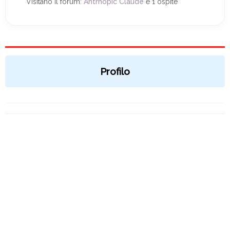
Visitano il forum:
Antrhopic Claude
e 1 ospite
Profilo