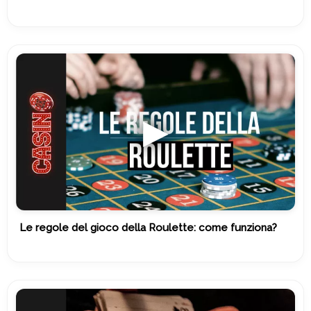
Le regole del gioco della Roulette: come funziona?