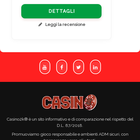
DETTAGLI
Leggi la recensione
Casino2k® è un sito informativo e di comparazione nel rispetto del
D.L. 87/2018.
Promuoviamo gioco responsabile e ambienti ADM sicuri, con