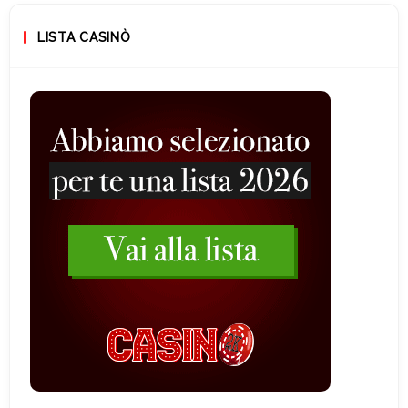
LISTA CASINÒ