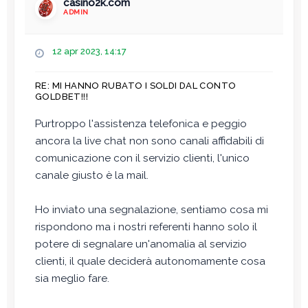
casino2k.com
ADMIN
M
12 apr 2023, 14:17
e
s
RE: MI HANNO RUBATO I SOLDI DAL CONTO
s
GOLDBET!!!
a
g
Purtroppo l'assistenza telefonica e peggio
g
ancora la live chat non sono canali affidabili di
i
o
comunicazione con il servizio clienti, l'unico
canale giusto è la mail.
Ho inviato una segnalazione, sentiamo cosa mi
rispondono ma i nostri referenti hanno solo il
potere di segnalare un'anomalia al servizio
clienti, il quale deciderà autonomamente cosa
sia meglio fare.