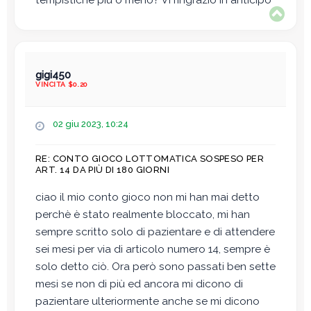
T
o
p
gigi450
VINCITA $0.20
M
02 giu 2023, 10:24
e
s
RE: CONTO GIOCO LOTTOMATICA SOSPESO PER
s
ART. 14 DA PIÙ DI 180 GIORNI
a
g
ciao il mio conto gioco non mi han mai detto
g
perchè è stato realmente bloccato, mi han
i
o
sempre scritto solo di pazientare e di attendere
sei mesi per via di articolo numero 14, sempre è
solo detto ciò. Ora però sono passati ben sette
mesi se non di più ed ancora mi dicono di
pazientare ulteriormente anche se mi dicono