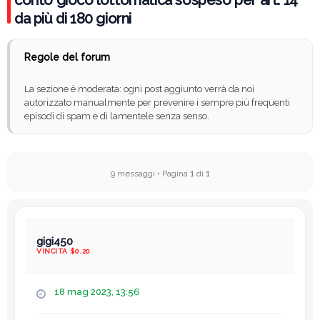
da più di 180 giorni
Regole del forum
La sezione è moderata: ogni post aggiunto verrà da noi
autorizzato manualmente per prevenire i sempre più frequenti
episodi di spam e di lamentele senza senso.
9 messaggi • Pagina
1
di
1
gigi450
VINCITA $0.20
M
18 mag 2023, 13:56
e
s