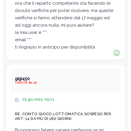
ora che il reparto competente sta facendo le
dovute verifiche per poter risolvere, ma queste
verifiche si fanno attendere dal 17 maggio ed
ad oggi ancora nulla, mi puoi aiutare?
la mia user è ***
email ***
ti ringrazio in anticipo per disponibilità
T
o
p
gigi450
VINCITA $0.20
M
03 giu 2023, 09:11
e
s
RE: CONTO GIOCO LOTTOMATICA SOSPESO PER
s
ART. 14 DA PIÙ DI 180 GIORNI
a
g
Buongiorno fatemi sapere perfavore se mi