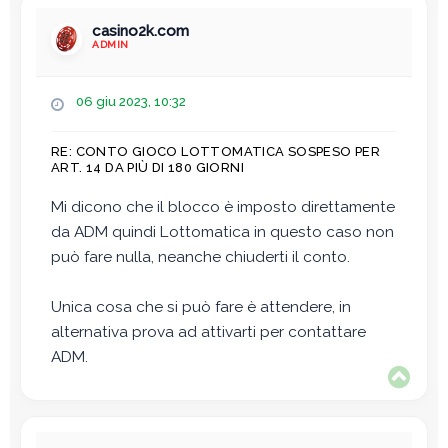
casino2k.com
ADMIN
M
06 giu 2023, 10:32
e
s
RE: CONTO GIOCO LOTTOMATICA SOSPESO PER
s
ART. 14 DA PIÙ DI 180 GIORNI
a
g
Mi dicono che il blocco è imposto direttamente
g
da ADM quindi Lottomatica in questo caso non
i
o
può fare nulla, neanche chiuderti il conto.
Unica cosa che si può fare è attendere, in
alternativa prova ad attivarti per contattare
ADM.
T
o
p