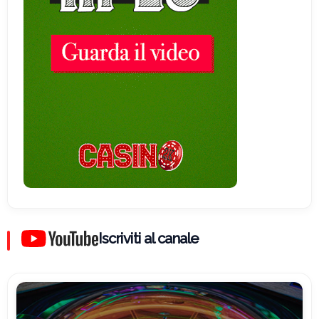
Iscriviti al canale