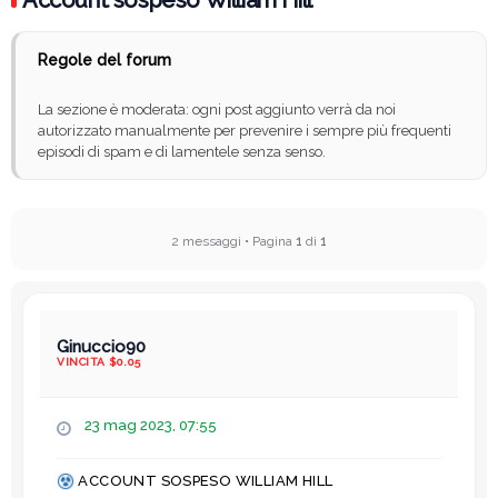
Regole del forum
La sezione è moderata: ogni post aggiunto verrà da noi
autorizzato manualmente per prevenire i sempre più frequenti
episodi di spam e di lamentele senza senso.
2 messaggi • Pagina
1
di
1
Ginuccio90
VINCITA $0.05
M
23 mag 2023, 07:55
e
s
ACCOUNT SOSPESO WILLIAM HILL
s