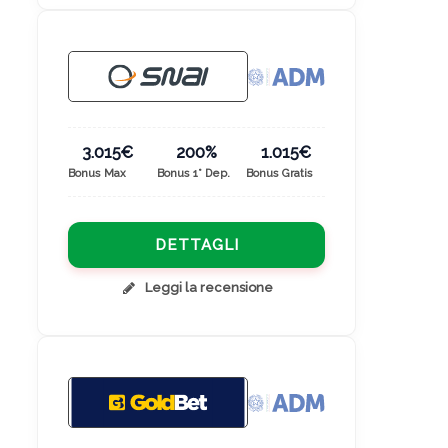
3.015€
200%
1.015€
Bonus Max
Bonus 1° Dep.
Bonus Gratis
DETTAGLI
Leggi la recensione