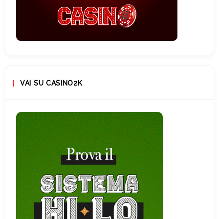
VAI SU CASINO2K