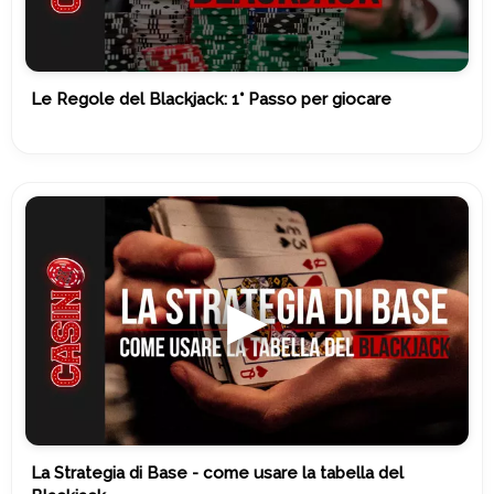
Le Regole del Blackjack: 1° Passo per giocare
La Strategia di Base - come usare la tabella del