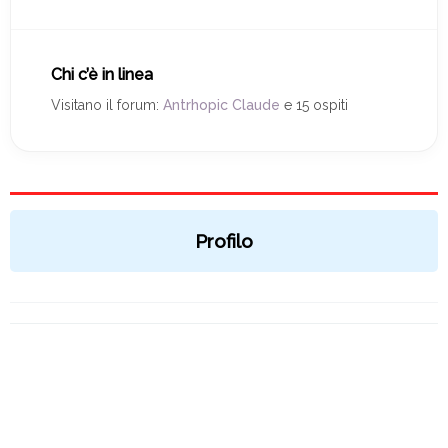
Chi c’è in linea
Visitano il forum:
Antrhopic Claude
e 15 ospiti
Profilo