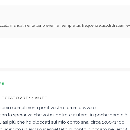
rizzato manualmente per prevenire i sempre più frequenti episodi di spam e 
:49
LOCCATO ART.14 AIUTO
l farvi i complimenti per il vostro forum davvero.
con la speranza che voi mi potrete aiutare.. in poche parole è
uasi più che ho bloccati sul mio conto snai circa 1300/1400
 ricevuto un avviso inaspettato di conto bloccato per art.14