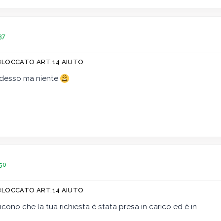
37
BLOCCATO ART.14 AIUTO
adesso ma niente
:50
BLOCCATO ART.14 AIUTO
icono che la tua richiesta è stata presa in carico ed è in