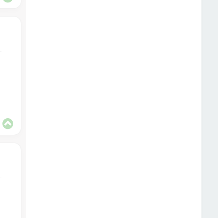
o
p
T
o
p