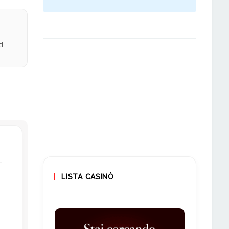
di
LISTA CASINÒ