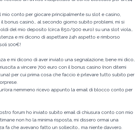
l mio conto per giocare principalmente su slot e casino,
 il bonus casinò… al secondo giorno subito problemi, mi si
soldi del mio deposito (circa 850/900 euro) su una slot viola…
sistenza e mi dicono di aspettare 24h aspetto e rimborso
 soli 100€!
nza e mi dicono di aver inviato una segnalazione, bene mi dico
riuscita a vincere 700 euro con il bonus casino (non ditemi
una) per cui prima cosa che faccio è prlevare tutto subito per
orprese.
un’ora nemmeno ricevo appunto la email di blocco conto per
ostro forum ho inviato subito email di chiusura conto con mio
ttimane non ho la minima risposta, mi dissero ormai una
a fa che avevano fatto un sollecito… ma niente davvero.