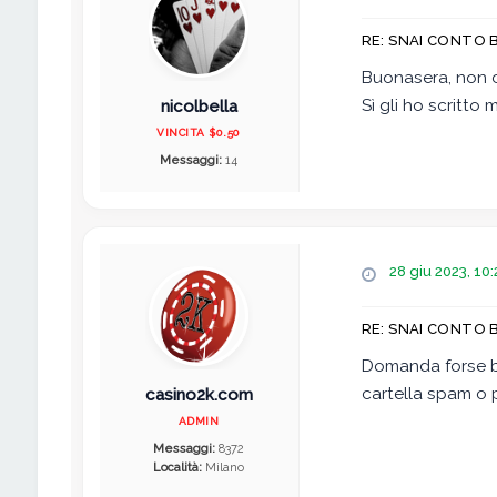
e
s
RE: SNAI CONTO 
s
a
Buonasera, non c
g
Sì gli ho scritto
nicolbella
g
i
VINCITA $0.50
o
Messaggi:
14
M
28 giu 2023, 10:
e
s
RE: SNAI CONTO 
s
a
Domanda forse ba
g
cartella spam o 
casino2k.com
g
i
ADMIN
o
Messaggi:
8372
Località:
Milano