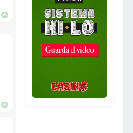
T
o
p
T
o
p