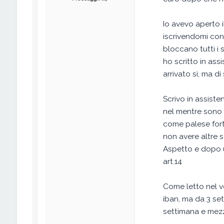
Io avevo aperto i
iscrivendomi con
bloccano tutti i 
ho scritto in as
arrivato sì, ma di
Scrivo in assiste
nel mentre sono 
come palese fort
non avere altre s
Aspetto e dopo 
art.14
Come letto nel v
iban, ma da 3 se
settimana e mezz