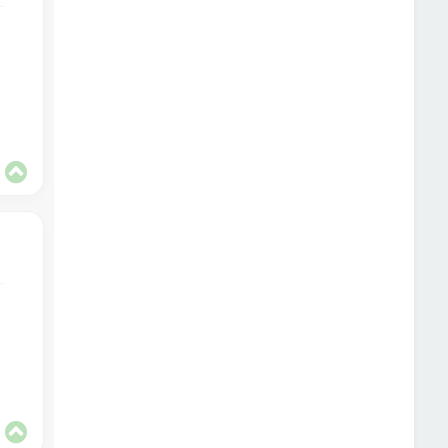
T
o
p
T
o