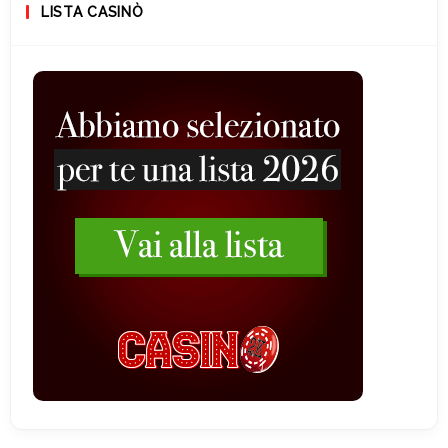
LISTA CASINÒ