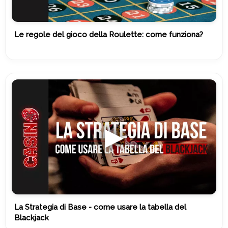
Le regole del gioco della Roulette: come funziona?
La Strategia di Base - come usare la tabella del
Blackjack