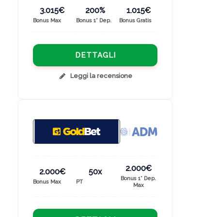
3.015€
200%
1.015€
Bonus Max
Bonus 1° Dep.
Bonus Gratis
DETTAGLI
Leggi la recensione
2.000€
2.000€
50x
Bonus 1° Dep.
Bonus Max
PT
Max