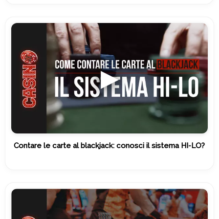
Contare le carte al blackjack: conosci il sistema HI-LO?