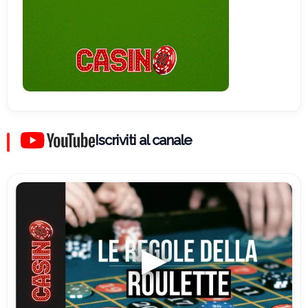
Iscriviti al canale