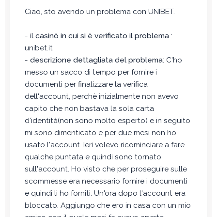
a
Ciao, sto avendo un problema con UNIBET.
g
g
i
- i
l casinò in cui si è verificato il problema
:
o
unibet.it
-
descrizione dettagliata del problema
: C'ho
messo un sacco di tempo per fornire i
documenti per finalizzare la verifica
dell'account, perchè inizialmente non avevo
capito che non bastava la sola carta
d'identità(non sono molto esperto) e in seguito
mi sono dimenticato e per due mesi non ho
usato l'account. Ieri volevo ricominciare a fare
qualche puntata e quindi sono tornato
sull'account. Ho visto che per proseguire sulle
scommesse era necessario fornire i documenti
e quindi li ho forniti. Un'ora dopo l'account era
bloccato. Aggiungo che ero in casa con un mio