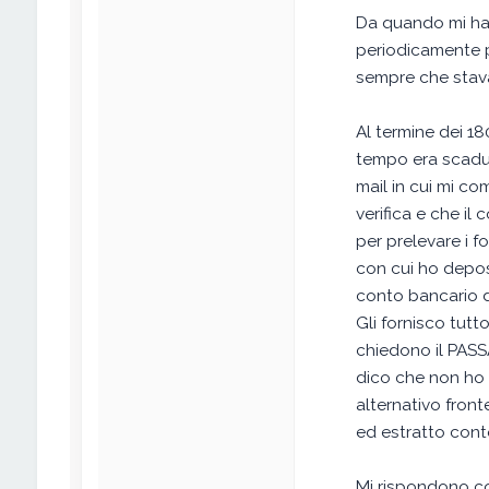
Da quando mi han
periodicamente pe
sempre che stavan
Al termine dei 18
tempo era scadut
mail in cui mi c
verifica e che il
per prelevare i f
con cui ho deposit
conto bancario d
Gli fornisco tut
chiedono il PASSA
dico che non ho
alternativo fronte
ed estratto cont
Mi rispondono co