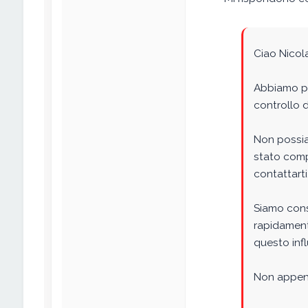
Ciao Nicol
Abbiamo po
controllo d
Non possia
stato comp
contattarti
Siamo consa
rapidament
questo infl
Non appena 