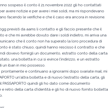
no sospeso il conto il 21 novembre 2022 gli ho contattati
r avere notizie e per avere i miei soldi, ma mi rispondevano
o facendo le verifiche e che il caso era ancora in revisione.
0gg previsti da aams li contatto e gli faccio presente che il
o e che mi avrebbe dovuto dare i soldi indietro, mi arriva una
omunicano che il conto non ha superato la loro procedura di
 conto è stato chiuso, quindi hanno rescisso il contratto e che
ondi dovevo fornirgli un documento, estratto conto della carta
ato, una bolletta in cui si evince l'indirizzo, e un estratto
i un iban in mio possesso.
to prontamente e continuano a ignorarmi dopo svariate mail, mi
PORTO un'altra bolletta e di nuovo l'estratto della carta, gli
 il PASSAPORTO quindi gli ho dato come documento
 e retro della carta d'identità e gli ho di nuovo fornito bolletta
o.
si: