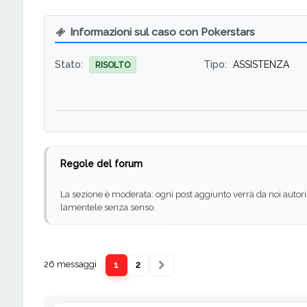
Informazioni sul caso con Pokerstars
Stato:
Tipo:
ASSISTENZA
RISOLTO
Regole del forum
La sezione è moderata: ogni post aggiunto verrà da noi auto
lamentele senza senso.
Prossimo
26 messaggi
1
2