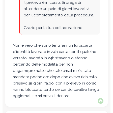
Il prelievo è in corso. Si prega di
attendere un paio di giorni lavorativi
per il completamento della procedura.
Grazie per la tua collaborazione.
Non è vero che sono lenti,fanno i furbi,carta
d'identità lavorata in 24h carta con il quale ho
versato lavorata in 24h,stavano o stanno
cercando delle modalità per non
pagarmi,premetto che tale email mi è stata
mandata poche ore dopo che avevo richiesto il
prelievo 15 giorni fa,poi con il prelievo in corso
hanno bloccato turtto cercando cavilli,vi tengo
aggiornati se mi arriva il denaro
T
o
p