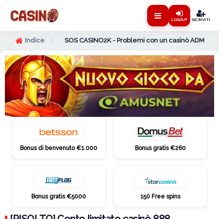
LOGOUT
ISCRIVITI
Indice
SOS CASINO2K - Problemi con un casinò ADM
Bonus di benvenuto €1.000
Bonus gratis €260
Bonus gratis €5000
150 Free spins
[RISOLTO] Conto limitato casinò 888