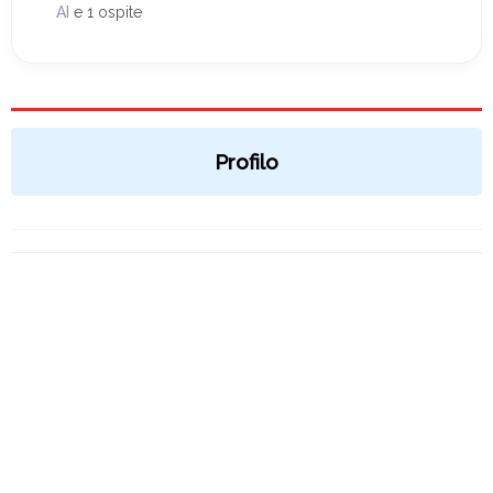
AI
e 1 ospite
Profilo