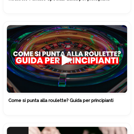
Come si punta alla roulette? Guida per principianti