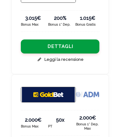
3.015€
200%
1.015€
Bonus Max
Bonus 1° Dep.
Bonus Gratis
DETTAGLI
Leggi la recensione
2.000€
2.000€
50x
Bonus 1° Dep.
Bonus Max
PT
Max