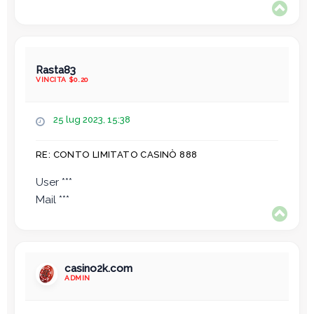
T
o
p
Rasta83
VINCITA $0.20
M
25 lug 2023, 15:38
e
s
RE: CONTO LIMITATO CASINÒ 888
s
a
User ***
g
Mail ***
g
T
i
o
o
p
casino2k.com
ADMIN