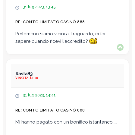
M
31 lug 2023, 13:45
e
s
RE: CONTO LIMITATO CASINÒ 888
s
a
Perlomeno siamo vicini al traguardo, ci fai
g
sapere quando ricevi l'accredito?
g
T
i
o
o
p
Rasta83
VINCITA $0.20
M
31 lug 2023, 14:41
e
s
RE: CONTO LIMITATO CASINÒ 888
s
a
Mi hanno pagato con un bonifico istantaneo.....
g
g
i