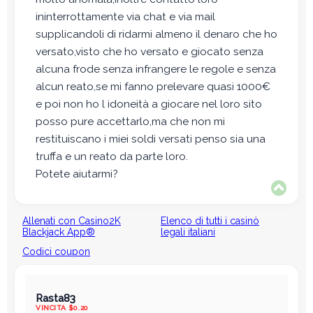
ininterrottamente via chat e via mail
supplicandoli di ridarmi almeno il denaro che ho
versato,visto che ho versato e giocato senza
alcuna frode senza infrangere le regole e senza
alcun reato,se mi fanno prelevare quasi 1000€
e poi non ho l idoneità a giocare nel loro sito
posso pure accettarlo,ma che non mi
restituiscano i miei soldi versati penso sia una
truffa e un reato da parte loro.
Potete aiutarmi?
T
o
p
Allenati con Casino2K
Elenco di tutti i casinò
Blackjack App®
legali italiani
Codici coupon
Rasta83
VINCITA $0.20