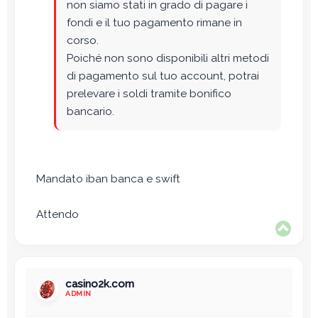
non siamo stati in grado di pagare i
fondi e il tuo pagamento rimane in
corso.
Poiché non sono disponibili altri metodi
di pagamento sul tuo account, potrai
prelevare i soldi tramite bonifico
bancario.
Mandato iban banca e swift
Attendo
T
o
p
casino2k.com
ADMIN