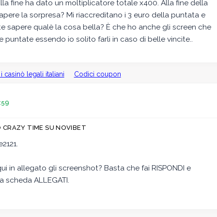
lla fine ha dato un moltiplicatore totale x400. Alla fine della
pere la sorpresa? Mi riaccreditano i 3 euro della puntata e
lete sapere qualè la cosa bella? È che ho anche gli screen che
 puntate essendo io solito farli in caso di belle vincite..
i casinò legali italiani
Codici coupon
:59
 CRAZY TIME SU NOVIBET
2121.
 qui in allegato gli screenshot? Basta che fai RISPONDI e
la scheda ALLEGATI.