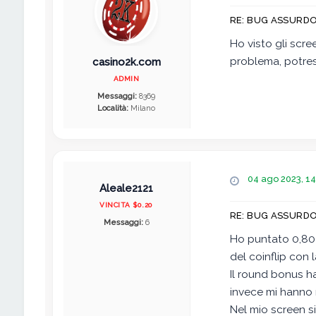
s
RE: BUG ASSURDO
s
a
Ho visto gli scre
g
problema, potres
casino2k.com
g
i
ADMIN
o
Messaggi:
8369
Località:
Milano
M
04 ago 2023, 14
Aleale2121
e
s
VINCITA $0.20
RE: BUG ASSURDO
s
Messaggi:
6
a
Ho puntato 0,80 c
g
del coinflip con 
g
i
Il round bonus ha
o
invece mi hanno r
Nel mio screen si