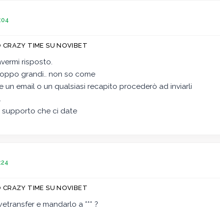
:04
 CRAZY TIME SU NOVIBET
avermi risposto.
 troppo grandi.. non so come
ate un email o un qualsiasi recapito procederò ad inviarli
.
il supporto che ci date
:24
 CRAZY TIME SU NOVIBET
wetransfer e mandarlo a *** ?