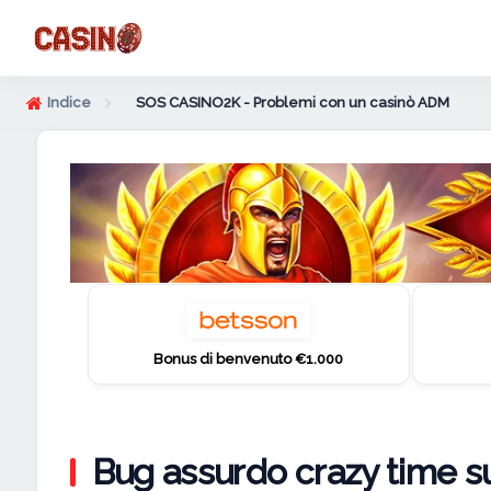
Indice
SOS CASINO2K - Problemi con un casinò ADM
Bonus di benvenuto €1.000
Bug assurdo crazy time s