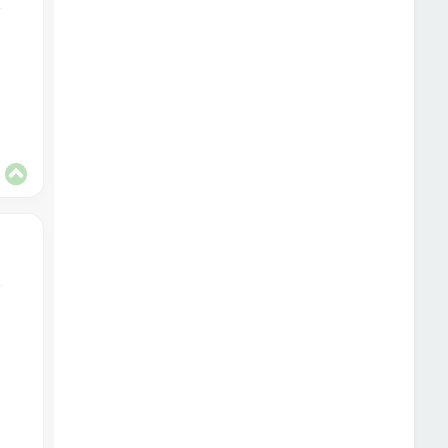
T
o
p