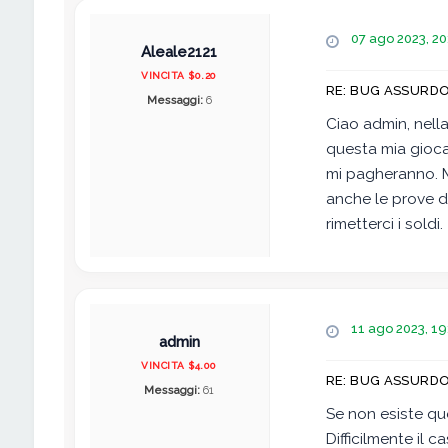
M
07 ago 2023, 20
Aleale2121
e
s
VINCITA $0.20
RE: BUG ASSURDO
s
Messaggi:
6
a
Ciao admin, nell
g
questa mia gioca
g
i
mi pagheranno. 
o
anche le prove d
rimetterci i soldi.
M
11 ago 2023, 19
admin
e
s
VINCITA $4.00
RE: BUG ASSURDO
s
Messaggi:
61
a
Se non esiste que
g
Difficilmente il c
g