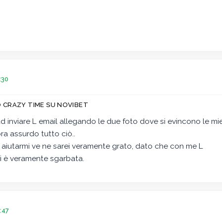
:30
 CRAZY TIME SU NOVIBET
 inviare L email allegando le due foto dove si evincono le mi
ra assurdo tutto ciò..
 aiutarmi ve ne sarei veramente grato, dato che con me L
ti è veramente sgarbata.
:47