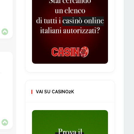
T
o
p
VAI SU CASINO2K
T
o
p