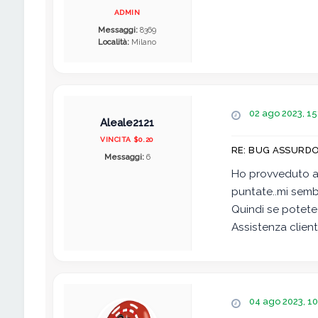
i
ADMIN
o
Messaggi:
8369
Località:
Milano
M
02 ago 2023, 15
Aleale2121
e
s
VINCITA $0.20
RE: BUG ASSURDO
s
Messaggi:
6
a
Ho provveduto ad
g
puntate..mi semb
g
i
Quindi se potete
o
Assistenza clien
M
04 ago 2023, 10
e