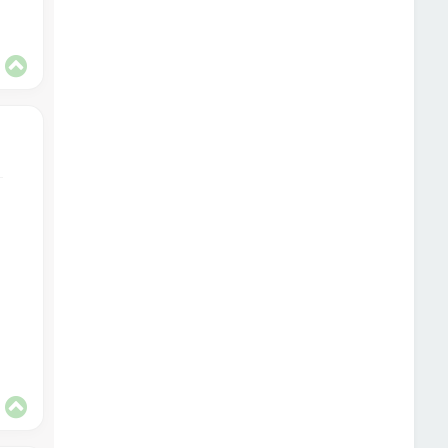
T
o
p
T
o
p