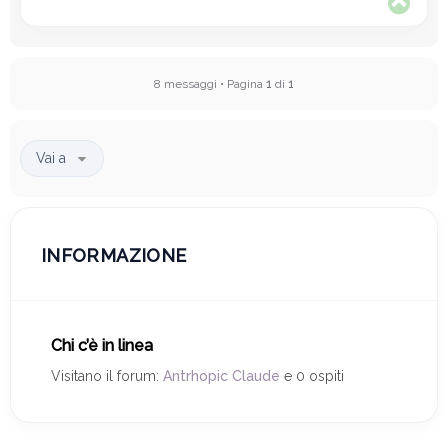
o
o
p
8 messaggi • Pagina
1
di
1
Vai a
INFORMAZIONE
Chi c’è in linea
Visitano il forum:
Antrhopic Claude
e 0 ospiti