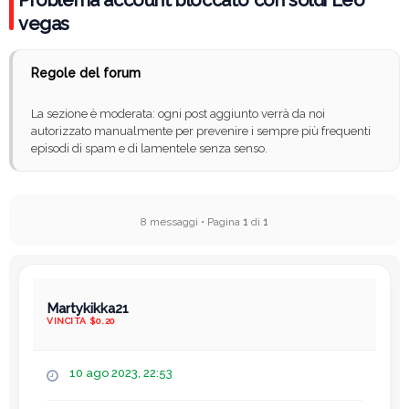
vegas
Regole del forum
La sezione è moderata: ogni post aggiunto verrà da noi
autorizzato manualmente per prevenire i sempre più frequenti
episodi di spam e di lamentele senza senso.
8 messaggi • Pagina
1
di
1
Martykikka21
VINCITA $0.20
M
10 ago 2023, 22:53
e
s