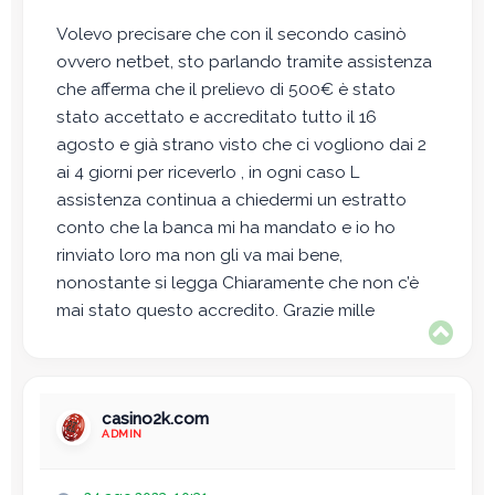
a
g
Volevo precisare che con il secondo casinò
g
ovvero netbet, sto parlando tramite assistenza
i
o
che afferma che il prelievo di 500€ è stato
stato accettato e accreditato tutto il 16
agosto e già strano visto che ci vogliono dai 2
ai 4 giorni per riceverlo , in ogni caso L
assistenza continua a chiedermi un estratto
conto che la banca mi ha mandato e io ho
rinviato loro ma non gli va mai bene,
nonostante si legga Chiaramente che non c’è
mai stato questo accredito. Grazie mille
T
o
p
casino2k.com
ADMIN