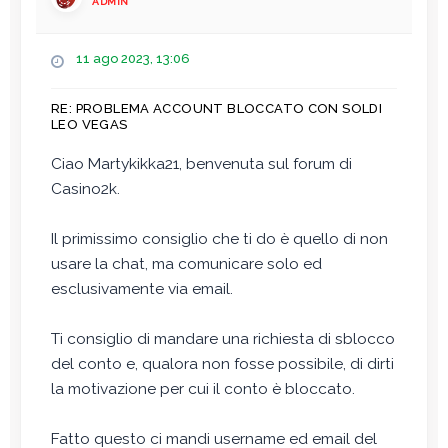
ADMIN
M
11 ago 2023, 13:06
e
s
RE: PROBLEMA ACCOUNT BLOCCATO CON SOLDI
s
LEO VEGAS
a
g
Ciao Martykikka21, benvenuta sul forum di
g
Casino2k.
i
o
Il primissimo consiglio che ti do è quello di non
usare la chat, ma comunicare solo ed
esclusivamente via email.
Ti consiglio di mandare una richiesta di sblocco
del conto e, qualora non fosse possibile, di dirti
la motivazione per cui il conto è bloccato.
Fatto questo ci mandi username ed email del