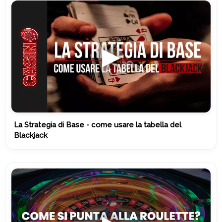
La Strategia di Base - come usare la tabella del
Blackjack