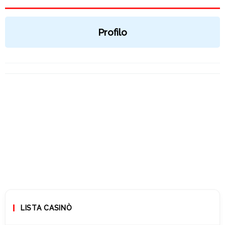
Profilo
LISTA CASINÒ