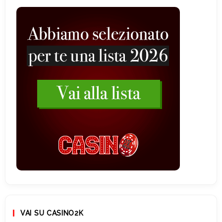
VAI SU CASINO2K