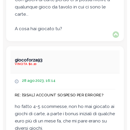
qualunque gioco da tavolo in cui ci sono le
carte...
A cosa hai giocato tu?
T
o
p
giocoforza93
VINCITA $0.20
M
28 ago 2023, 16:14
e
s
RE: [SISAL] ACCOUNT SOSPESO PER ERRORE?
s
a
ho fatto 4-5 scommesse, non ho mai giocato ai
g
giochi di carte, a parte i bonus iniziali di qualche
g
i
euro più di un mese fa, che mi pare erano su
o
diversi giochi.