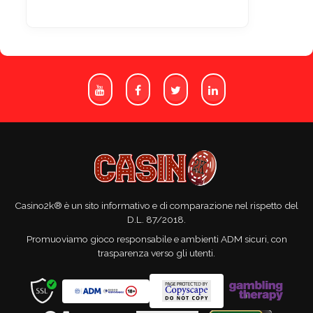
Casino2k® è un sito informativo e di comparazione nel rispetto del
D.L. 87/2018.
Promuoviamo gioco responsabile e ambienti ADM sicuri, con
trasparenza verso gli utenti.