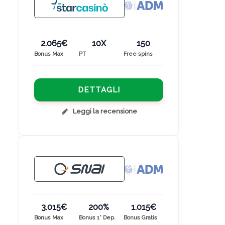
2.065€
10X
150
Bonus Max
PT
Free spins
DETTAGLI
Leggi la recensione
3.015€
200%
1.015€
Bonus Max
Bonus 1° Dep.
Bonus Gratis