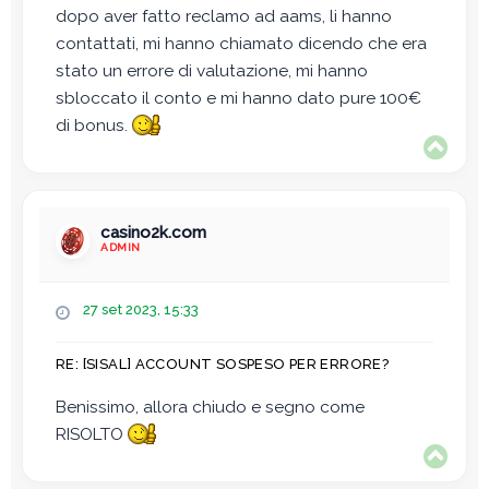
dopo aver fatto reclamo ad aams, li hanno
g
i
contattati, mi hanno chiamato dicendo che era
o
stato un errore di valutazione, mi hanno
sbloccato il conto e mi hanno dato pure 100€
di bonus.
T
o
p
casino2k.com
ADMIN
M
27 set 2023, 15:33
e
s
RE: [SISAL] ACCOUNT SOSPESO PER ERRORE?
s
a
Benissimo, allora chiudo e segno come
g
RISOLTO
g
T
i
o
o
p