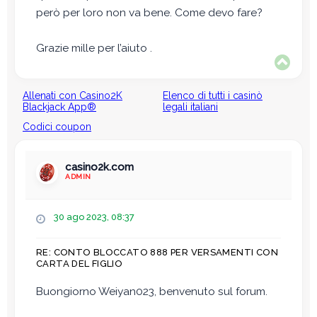
però per loro non va bene. Come devo fare?
Grazie mille per l’aiuto .
T
o
p
Allenati con Casino2K
Elenco di tutti i casinò
Blackjack App®
legali italiani
Codici coupon
casino2k.com
ADMIN
M
30 ago 2023, 08:37
e
s
RE: CONTO BLOCCATO 888 PER VERSAMENTI CON
s
CARTA DEL FIGLIO
a
g
Buongiorno Weiyan023, benvenuto sul forum.
g
i