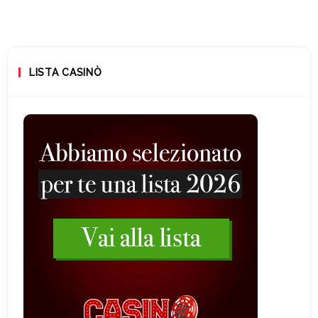
LISTA CASINÒ