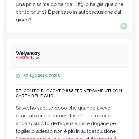
o
Una primissima domanda: il figlio ha già qualche
conto online? È per caso in autoesclusione dal
gioco?
T
o
p
Weiyan023
VINCITA $0.20
M
30 ago 2023, 09:05
e
s
RE: CONTO BLOCCATO 888 PER VERSAMENTI CON
s
CARTA DEL FIGLIO
a
g
Salve, ho saputo dopo che quando avevo
g
ricaricato era in autoesclusione però sono
i
o
andato sul sito dell’agenzia delle dogane per
toglierlo adesso non è più in autoesclusione.
Facendo così può aiutare in qualche modo ?