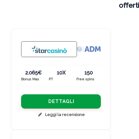
offert
2.065€
10X
150
Bonus Max
PT
Free spins
DETTAGLI
Leggi la recensione