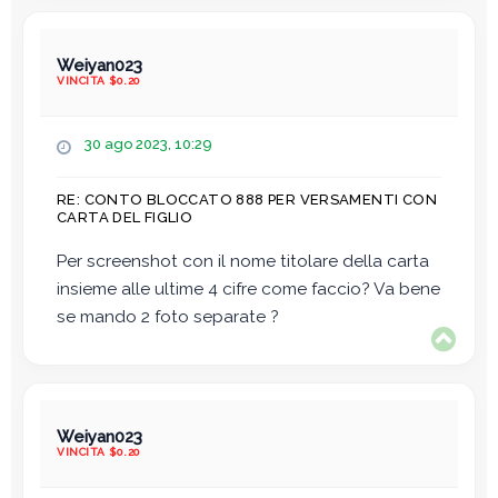
Weiyan023
VINCITA $0.20
M
30 ago 2023, 10:29
e
s
RE: CONTO BLOCCATO 888 PER VERSAMENTI CON
s
CARTA DEL FIGLIO
a
g
Per screenshot con il nome titolare della carta
g
insieme alle ultime 4 cifre come faccio? Va bene
i
o
se mando 2 foto separate ?
T
o
p
Weiyan023
VINCITA $0.20