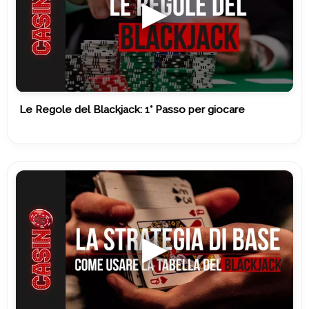
Le Regole del Blackjack: 1° Passo per giocare