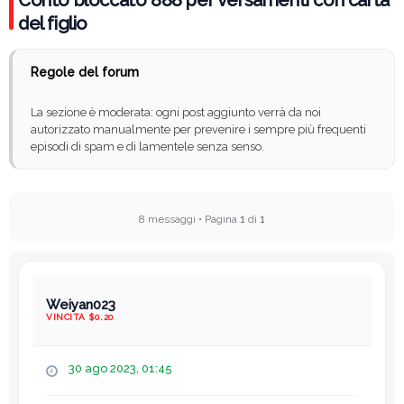
del figlio
Regole del forum
La sezione è moderata: ogni post aggiunto verrà da noi
autorizzato manualmente per prevenire i sempre più frequenti
episodi di spam e di lamentele senza senso.
8 messaggi • Pagina
1
di
1
Weiyan023
VINCITA $0.20
M
30 ago 2023, 01:45
e
s