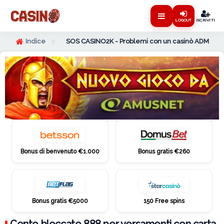
LOGOUT
ISCRIVITI
Indice
SOS CASINO2K - Problemi con un casinò ADM
Bonus di benvenuto €1.000
Bonus gratis €260
Bonus gratis €5000
150 Free spins
Conto bloccato 888 per versamenti con carta