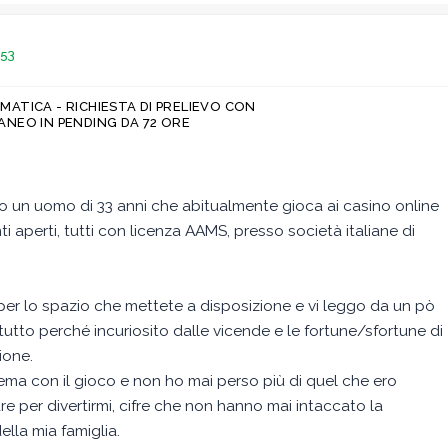
:53
MATICA - RICHIESTA DI PRELIEVO CON
ANEO IN PENDING DA 72 ORE
o un uomo di 33 anni che abitualmente gioca ai casino online
ti aperti, tutti con licenza AAMS, presso società italiane di
per lo spazio che mettete a disposizione e vi leggo da un pò
utto perché incuriosito dalle vicende e le fortune/sfortune di
ione.
ma con il gioco e non ho mai perso più di quel che ero
e per divertirmi, cifre che non hanno mai intaccato la
ella mia famiglia.