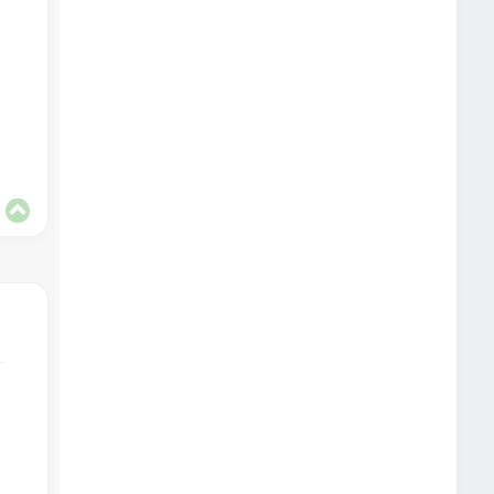
T
o
p