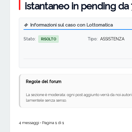
istantaneo in pending da 
Informazioni sul caso con Lottomatica
Stato:
Tipo:
ASSISTENZA
RISOLTO
Regole del forum
La sezione è moderata: ogni post aggiunto verrà da noi auto
lamentele senza senso.
4 messaggi • Pagina
1
di
1