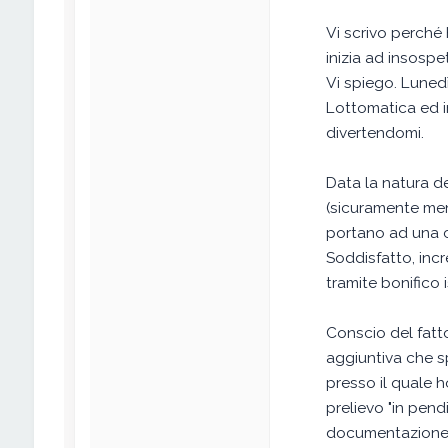
Vi scrivo perché
inizia ad insospe
Vi spiego. Luned
Lottomatica ed in
divertendomi.
Data la natura d
(sicuramente meno
portano ad una ci
Soddisfatto, incr
tramite bonifico
Conscio del fatt
aggiuntiva che sp
presso il quale h
prelievo "in pen
documentazione 