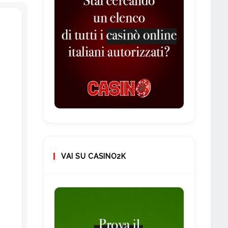
VAI SU CASINO2K