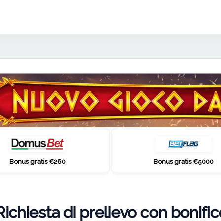
Bonus gratis €260
Bonus gratis €5000
ichiesta di prelievo con bonific