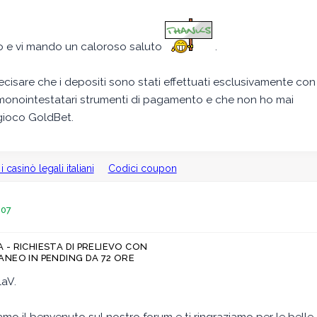
to e vi mando un caloroso saluto
.
recisare che i depositi sono stati effettuati esclusivamente con
 monointestatari strumenti di pagamento e che non ho mai
gioco GoldBet.
i casinò legali italiani
Codici coupon
:07
 - RICHIESTA DI PRELIEVO CON
ANEO IN PENDING DA 72 ORE
aV.
iamo il benvenuto sul nostro forum e ti ringraziamo per le belle