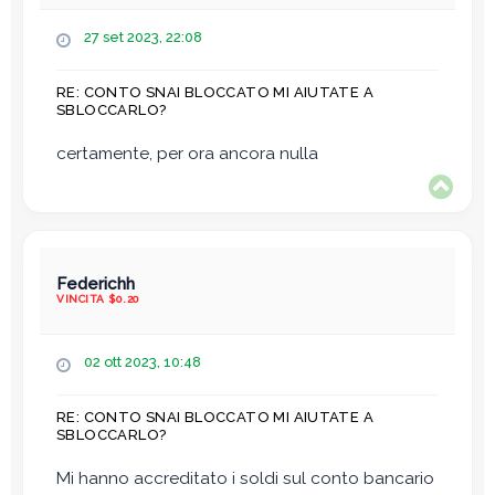
M
27 set 2023, 22:08
e
s
RE: CONTO SNAI BLOCCATO MI AIUTATE A
s
SBLOCCARLO?
a
g
certamente, per ora ancora nulla
g
T
i
o
o
p
Federichh
VINCITA $0.20
M
02 ott 2023, 10:48
e
s
RE: CONTO SNAI BLOCCATO MI AIUTATE A
s
SBLOCCARLO?
a
g
Mi hanno accreditato i soldi sul conto bancario
g