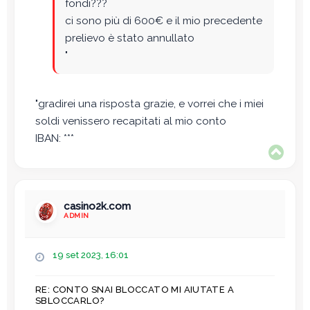
fondi???
ci sono più di 600€ e il mio precedente
prelievo è stato annullato
"
"gradirei una risposta grazie, e vorrei che i miei
soldi venissero recapitati al mio conto
IBAN: ***
T
o
p
casino2k.com
ADMIN
M
19 set 2023, 16:01
e
s
RE: CONTO SNAI BLOCCATO MI AIUTATE A
s
SBLOCCARLO?
a