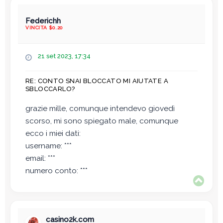
Federichh
VINCITA $0.20
M
21 set 2023, 17:34
e
s
RE: CONTO SNAI BLOCCATO MI AIUTATE A
s
SBLOCCARLO?
a
g
grazie mille, comunque intendevo giovedì
g
scorso, mi sono spiegato male, comunque
i
o
ecco i miei dati:
username: ***
email: ***
numero conto: ***
T
o
p
casino2k.com