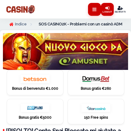
LOGOUT
ISCRIVITI
Indice
SOS CASINO2K - Problemi con un casinò ADM
Bonus di benvenuto €1.000
Bonus gratis €260
Bonus gratis €5000
150 Free spins
[RISOLTO] Conto Snai Bloccato mi aiutate a