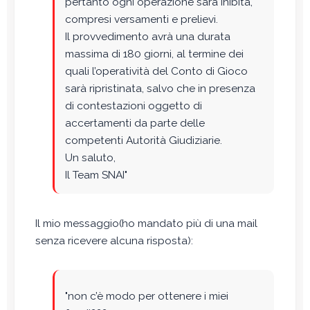
pertanto ogni operazione sarà inibita,
compresi versamenti e prelievi.
Il provvedimento avrà una durata
massima di 180 giorni, al termine dei
quali l’operatività del Conto di Gioco
sarà ripristinata, salvo che in presenza
di contestazioni oggetto di
accertamenti da parte delle
competenti Autorità Giudiziarie.
Un saluto,
Il Team SNAI"
Il mio messaggio(ho mandato più di una mail
senza ricevere alcuna risposta):
"non c’è modo per ottenere i miei