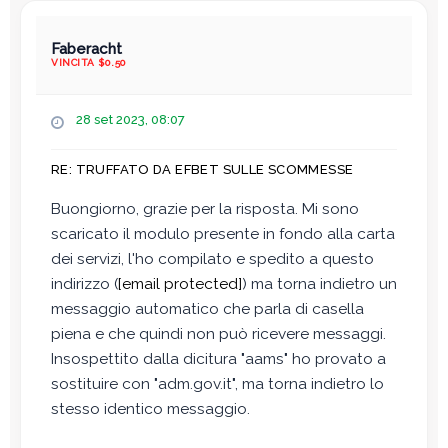
Faberacht
VINCITA $0.50
M
28 set 2023, 08:07
e
s
RE: TRUFFATO DA EFBET SULLE SCOMMESSE
s
a
Buongiorno, grazie per la risposta. Mi sono
g
scaricato il modulo presente in fondo alla carta
g
i
dei servizi, l'ho compilato e spedito a questo
o
indirizzo (
[email protected]
) ma torna indietro un
messaggio automatico che parla di casella
piena e che quindi non può ricevere messaggi.
Insospettito dalla dicitura "aams" ho provato a
sostituire con "adm.gov.it", ma torna indietro lo
stesso identico messaggio.