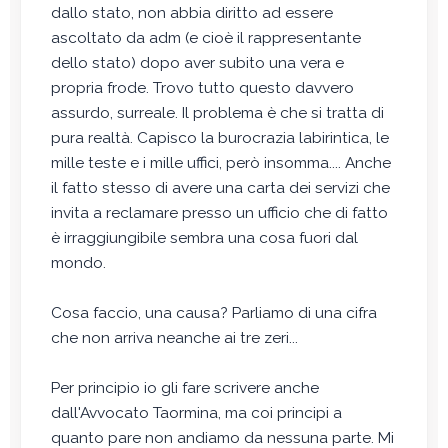
dallo stato, non abbia diritto ad essere
ascoltato da adm (e cioè il rappresentante
dello stato) dopo aver subito una vera e
propria frode. Trovo tutto questo davvero
assurdo, surreale. Il problema è che si tratta di
pura realtà. Capisco la burocrazia labirintica, le
mille teste e i mille uffici, però insomma.... Anche
il fatto stesso di avere una carta dei servizi che
invita a reclamare presso un ufficio che di fatto
è irraggiungibile sembra una cosa fuori dal
mondo.
Cosa faccio, una causa? Parliamo di una cifra
che non arriva neanche ai tre zeri...
Per principio io gli fare scrivere anche
dall'Avvocato Taormina, ma coi principi a
quanto pare non andiamo da nessuna parte. Mi