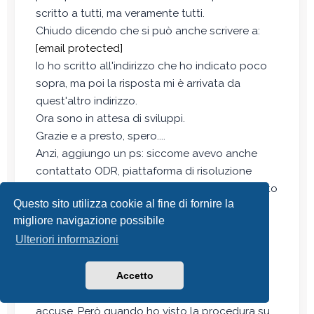
scritto a tutti, ma veramente tutti.
Chiudo dicendo che si può anche scrivere a:
[email protected]
Io ho scritto all'indirizzo che ho indicato poco
sopra, ma poi la risposta mi è arrivata da
quest'altro indirizzo.
Ora sono in attesa di sviluppi.
Grazie e a presto, spero....
Anzi, aggiungo un ps: siccome avevo anche
contattato ODR, piattaforma di risoluzione
online delle controversie, ma il mio caso è stato
Questo sito utilizza cookie al fine di fornire la
chiuso in quanto la controparte non ha
migliore navigazione possibile
nemmeno risposto nei tempi indicati, ho
Ulteriori informazioni
disatteso le indicazioni ricevute via pec. In
pratica ADM ha formalmente invitato il
concessionario a rispondere ai miei reclami
Accetto
indicando le loro controdeduzioni alle mie
accuse. Però quando ho visto la procedura su