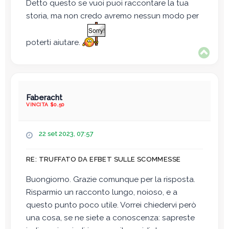
Detto questo se vuoi puoi raccontare la tua
storia, ma non credo avremo nessun modo per
poterti aiutare.
T
o
p
Faberacht
VINCITA $0.50
M
22 set 2023, 07:57
e
s
RE: TRUFFATO DA EFBET SULLE SCOMMESSE
s
a
Buongiorno. Grazie comunque per la risposta.
g
Risparmio un racconto lungo, noioso, e a
g
i
questo punto poco utile. Vorrei chiedervi però
o
una cosa, se ne siete a conoscenza: sapreste