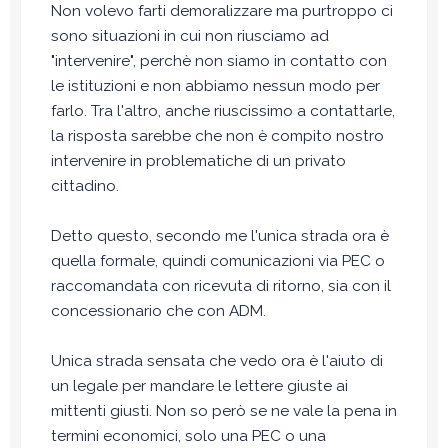
Non volevo farti demoralizzare ma purtroppo ci
g
sono situazioni in cui non riusciamo ad
g
i
"intervenire", perchè non siamo in contatto con
o
le istituzioni e non abbiamo nessun modo per
farlo. Tra l'altro, anche riuscissimo a contattarle,
la risposta sarebbe che non è compito nostro
intervenire in problematiche di un privato
cittadino.
Detto questo, secondo me l'unica strada ora è
quella formale, quindi comunicazioni via PEC o
raccomandata con ricevuta di ritorno, sia con il
concessionario che con ADM.
Unica strada sensata che vedo ora è l'aiuto di
un legale per mandare le lettere giuste ai
mittenti giusti. Non so però se ne vale la pena in
termini economici, solo una PEC o una