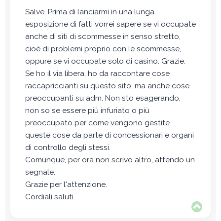
a
Salve. Prima di lanciarmi in una lunga
g
esposizione di fatti vorrei sapere se vi occupate
g
i
anche di siti di scommesse in senso stretto,
o
cioè di problemi proprio con le scommesse,
oppure se vi occupate solo di casino. Grazie.
Se ho il via libera, ho da raccontare cose
raccapriccianti su questo sito, ma anche cose
preoccupanti su adm. Non sto esagerando,
non so se essere più infuriato o più
preoccupato per come vengono gestite
queste cose da parte di concessionari e organi
di controllo degli stessi.
Comunque, per ora non scrivo altro, attendo un
segnale.
Grazie per l'attenzione.
Cordiali saluti
T
o
p