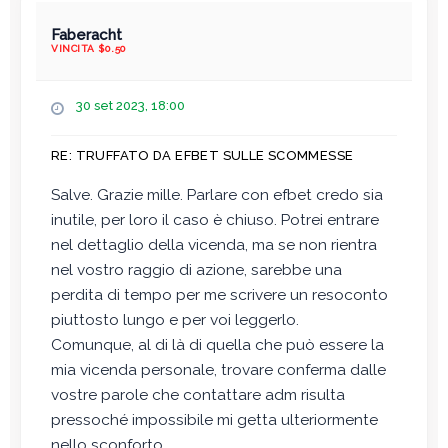
Faberacht
VINCITA $0.50
M
30 set 2023, 18:00
e
s
RE: TRUFFATO DA EFBET SULLE SCOMMESSE
s
a
Salve. Grazie mille. Parlare con efbet credo sia
g
inutile, per loro il caso è chiuso. Potrei entrare
g
i
nel dettaglio della vicenda, ma se non rientra
o
nel vostro raggio di azione, sarebbe una
perdita di tempo per me scrivere un resoconto
piuttosto lungo e per voi leggerlo.
Comunque, al di là di quella che può essere la
mia vicenda personale, trovare conferma dalle
vostre parole che contattare adm risulta
pressoché impossibile mi getta ulteriormente
nello sconforto.