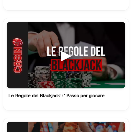
Le Regole del Blackjack: 1° Passo per giocare