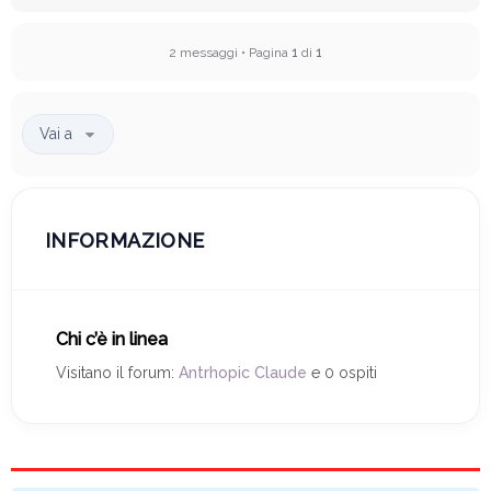
2 messaggi • Pagina
1
di
1
Vai a
INFORMAZIONE
Chi c’è in linea
Visitano il forum:
Antrhopic Claude
e 0 ospiti