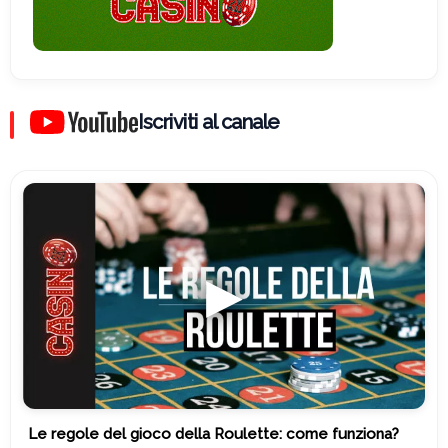
Iscriviti al canale
Le regole del gioco della Roulette: come funziona?