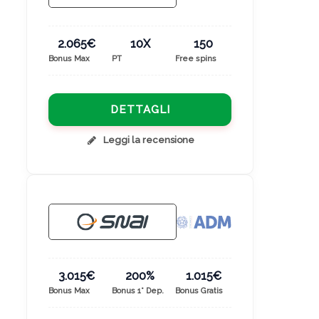
2.065€
10X
150
Bonus Max
PT
Free spins
DETTAGLI
Leggi la recensione
3.015€
200%
1.015€
Bonus Max
Bonus 1° Dep.
Bonus Gratis