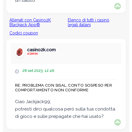
un saluto
T
o
p
Allenati con Casino2K
Elenco di tutti i casinò
Blackjack App®
legali italiani
Codici coupon
casino2k.com
ADMIN
M
28 set 2023, 12:46
e
s
RE: PROBLEMA CON SISAL, CONTO SOSPESO PER
s
COMPORTAMENTO NON CONFORME
a
g
Ciao Jackjack99,
g
potresti dirci qualcosa però sulla tua condotta
i
o
di gioco e sulle prepagate che hai usato?
T
o
p