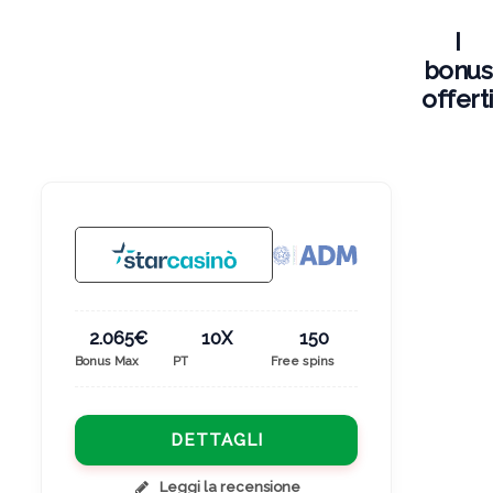
I
bonus
offert
2.065€
10X
150
Bonus Max
PT
Free spins
DETTAGLI
Leggi la recensione