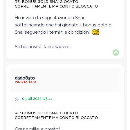
RE: BONUS GOLD SNAI GIOCATO
s
CORRETTAMENTE MA CONTO BLOCCATO
a
g
Ho inviato la segnalazione a Snai,
g
sottolineando che hai giocato il bonus gold di
i
o
Snai seguendo i termini e condizioni.
Se hai novità, facci sapere.
T
o
p
dado83to
VINCITA $0.10
M
05 ott 2023, 13:11
e
s
RE: BONUS GOLD SNAI GIOCATO
s
CORRETTAMENTE MA CONTO BLOCCATO
a
g
Grazie mille, a presto!