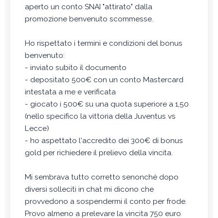
aperto un conto SNAI "attirato" dalla
promozione benvenuto scommesse.
Ho rispettato i termini e condizioni del bonus
benvenuto:
- inviato subito il documento
- depositato 500€ con un conto Mastercard
intestata a me e verificata
- giocato i 500€ su una quota superiore a 1,50
(nello specifico la vittoria della Juventus vs
Lecce)
- ho aspettato l'accredito dei 300€ di bonus
gold per richiedere il prelievo della vincita.
Mi sembrava tutto corretto senonché dopo
diversi solleciti in chat mi dicono che
provvedono a sospendermi il conto per frode.
Provo almeno a prelevare la vincita 750 euro