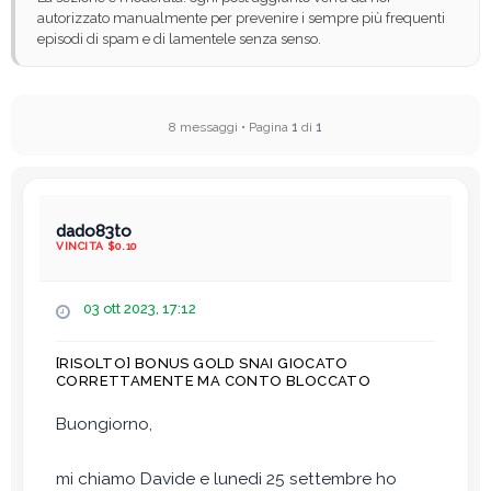
autorizzato manualmente per prevenire i sempre più frequenti
episodi di spam e di lamentele senza senso.
8 messaggi • Pagina
1
di
1
dado83to
VINCITA $0.10
M
03 ott 2023, 17:12
e
s
[RISOLTO] BONUS GOLD SNAI GIOCATO
s
CORRETTAMENTE MA CONTO BLOCCATO
a
g
Buongiorno,
g
i
o
mi chiamo Davide e lunedi 25 settembre ho