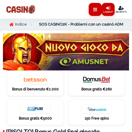
LOGOUT
ISCRIVITI
Indice
SOS CASINO2K - Problemi con un casinò ADM
Bonus di benvenuto €1.000
Bonus gratis €260
Bonus gratis €5000
150 Free spins
[RISOLTO] Bonus Gold Snai giocato