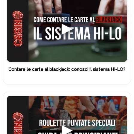
Contare le carte al blackjack: conosci il sistema HI-LO?