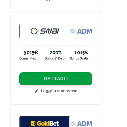
3.015€
200%
1.015€
Bonus Max
Bonus 1° Dep.
Bonus Gratis
DETTAGLI
Leggi la recensione