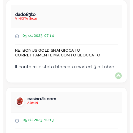
dado83to
VINCITA $0.10
M
05 ott 2023, 07:14
e
s
RE: BONUS GOLD SNAI GIOCATO
s
CORRETTAMENTE MA CONTO BLOCCATO
a
g
Il conto mi è stato bloccato martedì 3 ottobre
g
T
i
o
o
p
casino2k.com
ADMIN
M
05 ott 2023, 10:13
e
s