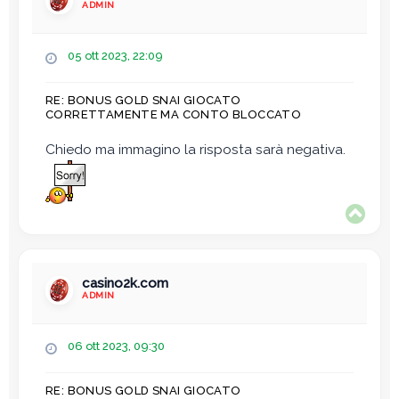
ADMIN
M
05 ott 2023, 22:09
e
s
RE: BONUS GOLD SNAI GIOCATO
s
CORRETTAMENTE MA CONTO BLOCCATO
a
g
Chiedo ma immagino la risposta sarà negativa.
g
i
o
T
o
p
casino2k.com
ADMIN
M
06 ott 2023, 09:30
e
s
RE: BONUS GOLD SNAI GIOCATO
s