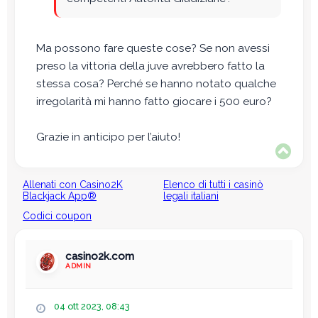
Ma possono fare queste cose? Se non avessi
preso la vittoria della juve avrebbero fatto la
stessa cosa? Perché se hanno notato qualche
irregolarità mi hanno fatto giocare i 500 euro?
Grazie in anticipo per l’aiuto!
T
o
p
Allenati con Casino2K
Elenco di tutti i casinò
Blackjack App®
legali italiani
Codici coupon
casino2k.com
ADMIN
M
04 ott 2023, 08:43