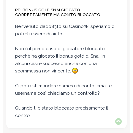
e
s
RE: BONUS GOLD SNAI GIOCATO
s
CORRETTAMENTE MA CONTO BLOCCATO
a
g
Benvenuto dado83to su Casino2k, speriamo di
g
poterti essere di aiuto.
i
o
Non è il primo caso di giocatore bloccato
perchè ha giocato il bonus gold di Snai, in
alcuni casi è successo anche con una
scommessa non vincente.
Ci potresti mandare numero di conto, email e
username così chiediamo un controllo?
Quando ti è stato bloccato precisamente il
conto?
T
o
p