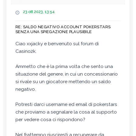
M
23 ott 2023, 13:54
e
s
RE: SALDO NEGATIVO ACCOUNT POKERSTARS
s
SENZA UNA SPIEGAZIONE PLAUSIBILE
a
g
Ciao xxjacky e benvenuto sul forum di
g
Casino2k.
i
o
Ammetto che è la prima volta che sento una
situazione del genere, in cui un concessionario
si rivale su un giocatore mettendo un saldo
negativo.
Potresti darci username ed email di pokerstars
che proviamo a segnalare la cosa al supporto
per vedere cosa ci rispondono?
Nel frattempo riusciresti a recuperare da