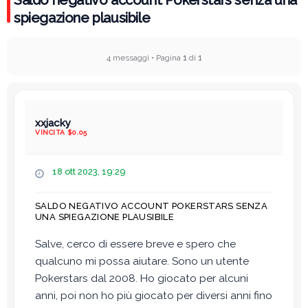
spiegazione plausibile
4 messaggi • Pagina
1
di
1
xxjacky
VINCITA $0.05
M
18 ott 2023, 19:29
e
s
SALDO NEGATIVO ACCOUNT POKERSTARS SENZA
s
UNA SPIEGAZIONE PLAUSIBILE
a
g
Salve, cerco di essere breve e spero che
g
qualcuno mi possa aiutare. Sono un utente
i
o
Pokerstars dal 2008. Ho giocato per alcuni
anni, poi non ho più giocato per diversi anni fino