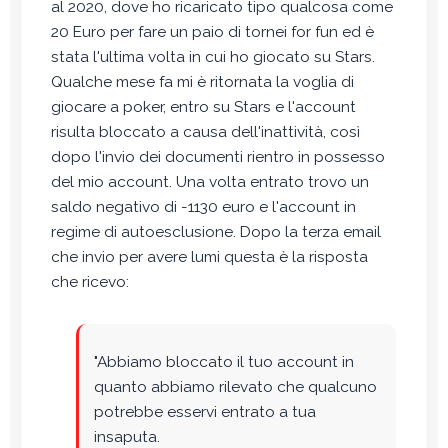
al 2020, dove ho ricaricato tipo qualcosa come
20 Euro per fare un paio di tornei for fun ed è
stata l'ultima volta in cui ho giocato su Stars.
Qualche mese fa mi è ritornata la voglia di
giocare a poker, entro su Stars e l'account
risulta bloccato a causa dell'inattività, così
dopo l'invio dei documenti rientro in possesso
del mio account. Una volta entrato trovo un
saldo negativo di -1130 euro e l'account in
regime di autoesclusione. Dopo la terza email
che invio per avere lumi questa è la risposta
che ricevo:
"Abbiamo bloccato il tuo account in
quanto abbiamo rilevato che qualcuno
potrebbe esservi entrato a tua
insaputa.