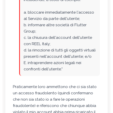
a. bloccare immediatamente l'accesso
al Servizio da parte dell'utente;
b. informare altre società di Flutter
Group;
c. la chiusura dell'account dell'utente
con REEL Italy;
d. la rimozione di tutti gli oggetti virtuali
presenti nell'account dell'utente; e/o
E. intraprendere azioni legali nei
confronti dell'utente."
Praticamente loro ammettono che ci sia stato
un accesso fraudolento (quindi confermano
che non sia stato io a fare le operazioni
fraudolente) e riferiscono che chiunque abbia
violato il mio account abbia prima ricaricato il