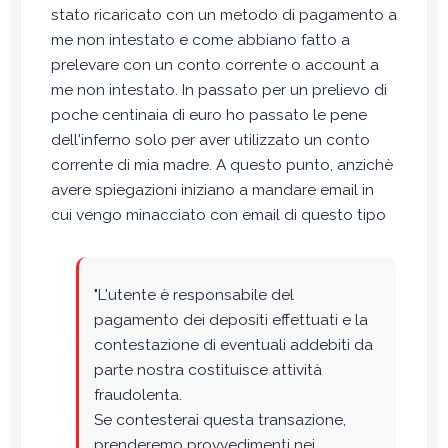
stato ricaricato con un metodo di pagamento a
me non intestato e come abbiano fatto a
prelevare con un conto corrente o account a
me non intestato. In passato per un prelievo di
poche centinaia di euro ho passato le pene
dell'inferno solo per aver utilizzato un conto
corrente di mia madre. A questo punto, anzichè
avere spiegazioni iniziano a mandare email in
cui vengo minacciato con email di questo tipo
"L'utente è responsabile del
pagamento dei depositi effettuati e la
contestazione di eventuali addebiti da
parte nostra costituisce attività
fraudolenta.
Se contesterai questa transazione,
prenderemo provvedimenti nei