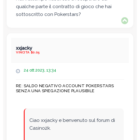
qualche parte il contratto di gioco che hai
sottoscritto con Pokerstars?
T
o
p
xxjacky
VINCITA $0.05
M
24 ott 2023, 13:34
e
s
RE: SALDO NEGATIVO ACCOUNT POKERSTARS
s
SENZA UNA SPIEGAZIONE PLAUSIBILE
a
g
g
i
o
Ciao xxjacky e benvenuto sul forum di
Casino2k.