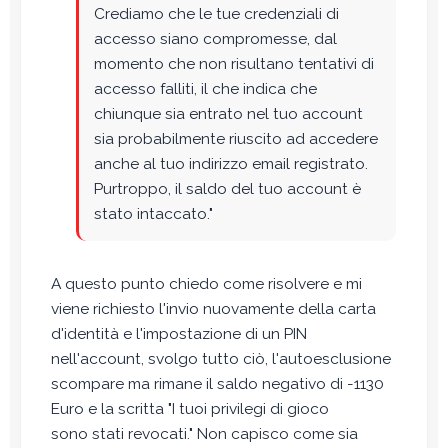
Crediamo che le tue credenziali di
accesso siano compromesse, dal
momento che non risultano tentativi di
accesso falliti, il che indica che
chiunque sia entrato nel tuo account
sia probabilmente riuscito ad accedere
anche al tuo indirizzo email registrato.
Purtroppo, il saldo del tuo account è
stato intaccato."
A questo punto chiedo come risolvere e mi
viene richiesto l'invio nuovamente della carta
d'identità e l'impostazione di un PIN
nell'account, svolgo tutto ciò, l'autoesclusione
scompare ma rimane il saldo negativo di -1130
Euro e la scritta "I tuoi privilegi di gioco
sono stati revocati." Non capisco come sia