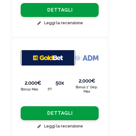
DETTAGLI
Leggi la recensione
2.000€
2.000€
50x
Bonus 1° Dep.
Bonus Max
PT
Max
DETTAGLI
Leggi la recensione