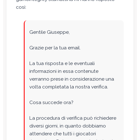
così:
Gentile Giuseppe,
Grazie per la tua email.
La tua risposta e le eventuali
informazioni in essa contenute
verranno prese in considerazione una
volta completata la nostra verifica.
Cosa succede ora?
La procedura di verifica può richiedere
diversi giorni, in quanto dobbiamo
attendere che tutti i giocatori