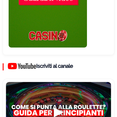
Iscriviti al canale