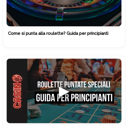
Come si punta alla roulette? Guida per principianti