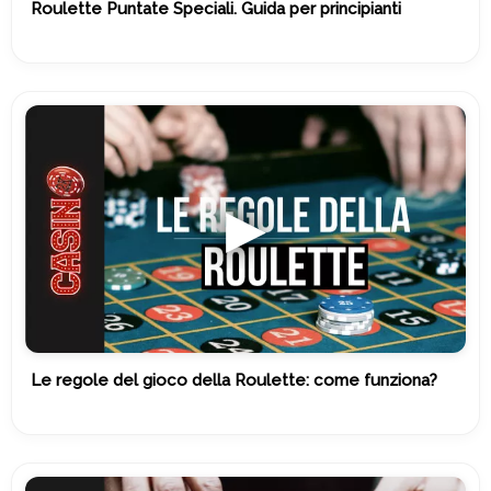
Roulette Puntate Speciali. Guida per principianti
Le regole del gioco della Roulette: come funziona?