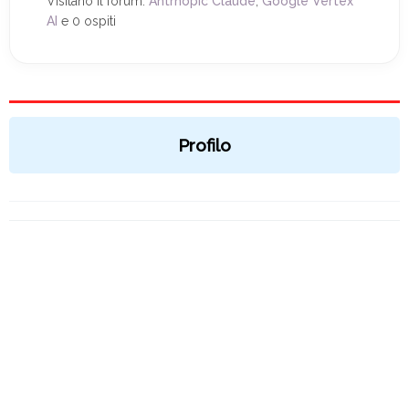
Visitano il forum:
Antrhopic Claude
,
Google Vertex
AI
e 0 ospiti
Profilo