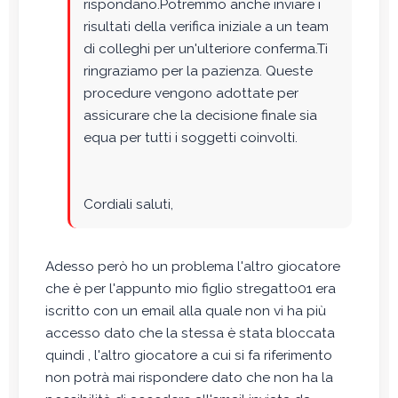
rispondano.Potremmo anche inviare i
risultati della verifica iniziale a un team
di colleghi per un'ulteriore conferma.Ti
ringraziamo per la pazienza. Queste
procedure vengono adottate per
assicurare che la decisione finale sia
equa per tutti i soggetti coinvolti.
Cordiali saluti,
Adesso però ho un problema l'altro giocatore
che è per l'appunto mio figlio stregatto01 era
iscritto con un email alla quale non vi ha più
accesso dato che la stessa è stata bloccata
quindi , l'altro giocatore a cui si fa riferimento
non potrà mai rispondere dato che non ha la