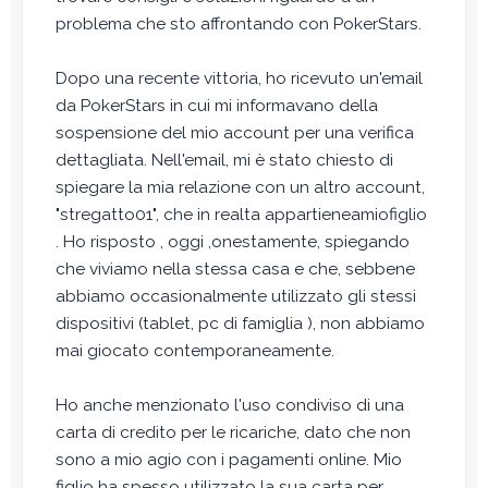
problema che sto affrontando con PokerStars.
Dopo una recente vittoria, ho ricevuto un'email
da PokerStars in cui mi informavano della
sospensione del mio account per una verifica
dettagliata. Nell'email, mi è stato chiesto di
spiegare la mia relazione con un altro account,
"stregatto01", che in realta appartieneamiofiglio
. Ho risposto , oggi ,onestamente, spiegando
che viviamo nella stessa casa e che, sebbene
abbiamo occasionalmente utilizzato gli stessi
dispositivi (tablet, pc di famiglia ), non abbiamo
mai giocato contemporaneamente.
Ho anche menzionato l'uso condiviso di una
carta di credito per le ricariche, dato che non
sono a mio agio con i pagamenti online. Mio
figlio ha spesso utilizzato la sua carta per