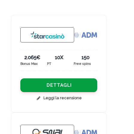
2.065€
10X
150
Bonus Max
PT
Free spins
DETTAGLI
Leggi la recensione