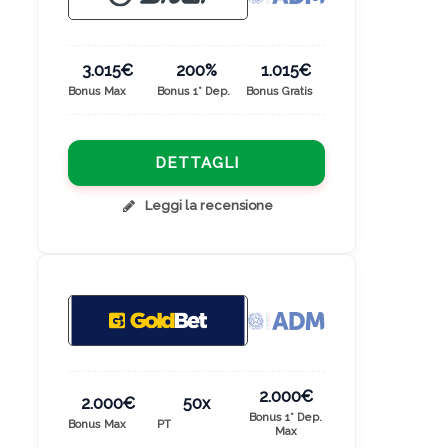
3.015€
200%
1.015€
Bonus Max
Bonus 1° Dep.
Bonus Gratis
DETTAGLI
Leggi la recensione
2.000€
2.000€
50x
Bonus 1° Dep.
Bonus Max
PT
Max