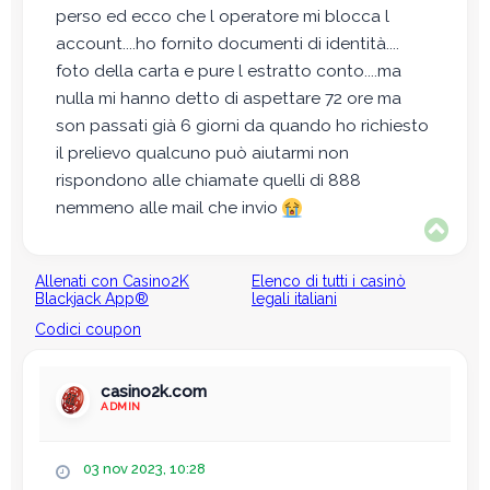
perso ed ecco che l operatore mi blocca l
account....ho fornito documenti di identità....
foto della carta e pure l estratto conto....ma
nulla mi hanno detto di aspettare 72 ore ma
son passati già 6 giorni da quando ho richiesto
il prelievo qualcuno può aiutarmi non
rispondono alle chiamate quelli di 888
nemmeno alle mail che invio
T
o
p
Allenati con Casino2K
Elenco di tutti i casinò
Blackjack App®
legali italiani
Codici coupon
casino2k.com
ADMIN
M
03 nov 2023, 10:28
e