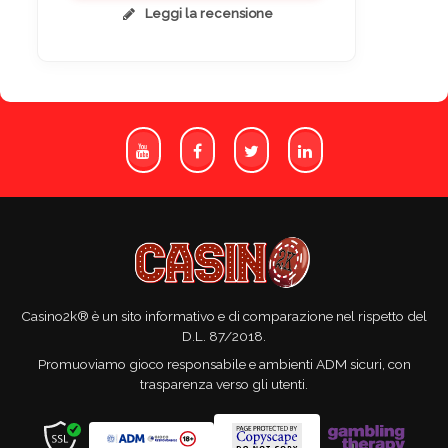
Leggi la recensione
Casino2k® è un sito informativo e di comparazione nel rispetto del
D.L. 87/2018.
Promuoviamo gioco responsabile e ambienti ADM sicuri, con
trasparenza verso gli utenti.