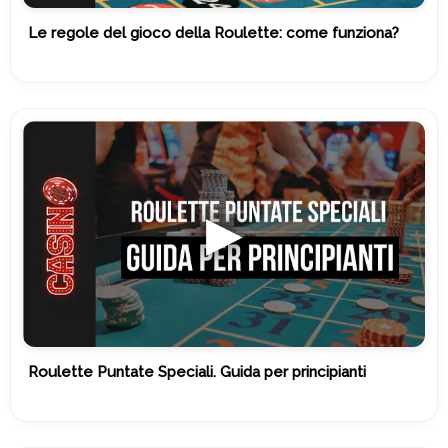
Le regole del gioco della Roulette: come funziona?
Roulette Puntate Speciali. Guida per principianti