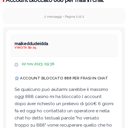
2 messaggi • Pagina
1
di
1
maikeddudeidda
VINCITA $0.05
M
02 nov 2023, 09:36
e
s
ACCOUNT BLOCCATO 888 PER FRASI IN CHAT
s
a
Se qualcuno può aiutarmi sarebbe il massimo
g
oggi 888 casino mi ha bloccato l account
g
i
dopo àver richiesto un prelievo di 900€ 6 giorni
o
fa ed oggi ho contattato un operatore e nella
chat ho detto testuali parole "ho versato
troppo su 888" vorrei recuperare quello che ho