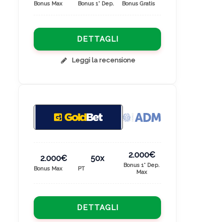
Bonus Max
Bonus 1° Dep.
Bonus Gratis
DETTAGLI
Leggi la recensione
2.000€
2.000€
50x
Bonus 1° Dep.
Bonus Max
PT
Max
DETTAGLI