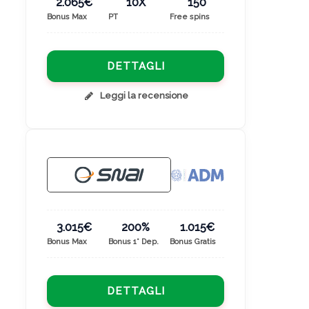
2.065€
10X
150
Bonus Max
PT
Free spins
DETTAGLI
Leggi la recensione
3.015€
200%
1.015€
Bonus Max
Bonus 1° Dep.
Bonus Gratis
DETTAGLI