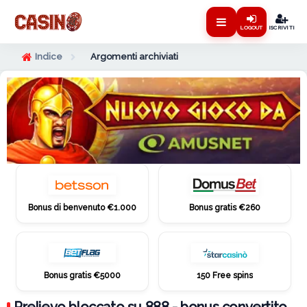
LOGOUT
ISCRIVITI
Indice
Argomenti archiviati
Bonus di benvenuto €1.000
Bonus gratis €260
Bonus gratis €5000
150 Free spins
Prelievo bloccato su 888 - bonus convertito