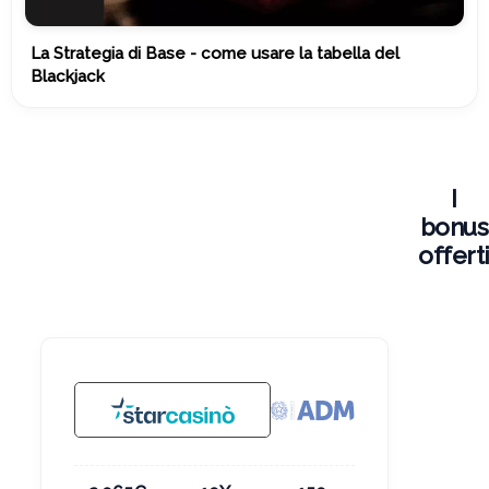
La Strategia di Base - come usare la tabella del
Blackjack
I
bonus
offert