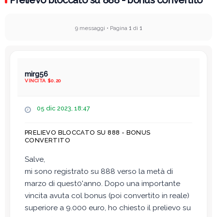
9 messaggi • Pagina
1
di
1
mirg56
VINCITA $0.20
M
05 dic 2023, 18:47
e
s
PRELIEVO BLOCCATO SU 888 - BONUS
s
CONVERTITO
a
g
Salve,
g
mi sono registrato su 888 verso la metà di
i
o
marzo di quest0'anno. Dopo una importante
vincita avuta col bonus (poi convertito in reale)
superiore a 9.000 euro, ho chiesto il prelievo su