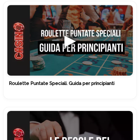
Roulette Puntate Speciali. Guida per principianti