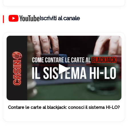
Iscriviti al canale
Contare le carte al blackjack: conosci il sistema HI-LO?