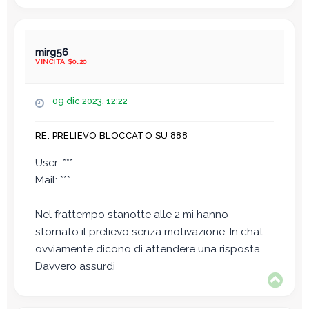
p
mirg56
VINCITA $0.20
M
09 dic 2023, 12:22
e
s
RE: PRELIEVO BLOCCATO SU 888
s
a
User: ***
g
Mail: ***
g
i
o
Nel frattempo stanotte alle 2 mi hanno
stornato il prelievo senza motivazione. In chat
ovviamente dicono di attendere una risposta.
Davvero assurdi
T
o
p