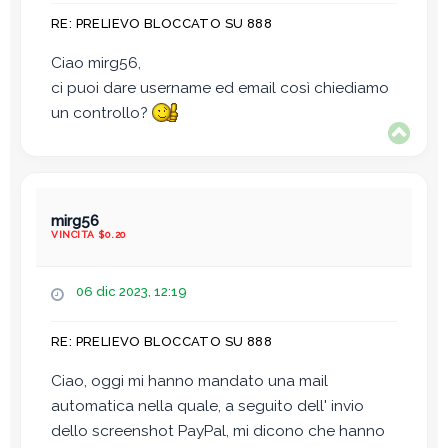
s
RE: PRELIEVO BLOCCATO SU 888
s
a
Ciao mirg56,
g
ci puoi dare username ed email così chiediamo
g
i
un controllo?
o
T
o
p
mirg56
VINCITA $0.20
M
06 dic 2023, 12:19
e
s
RE: PRELIEVO BLOCCATO SU 888
s
a
Ciao, oggi mi hanno mandato una mail
g
automatica nella quale, a seguito dell' invio
g
i
dello screenshot PayPal, mi dicono che hanno
o