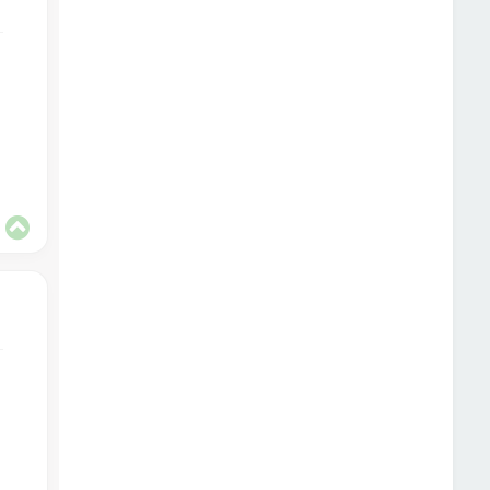
T
o
p