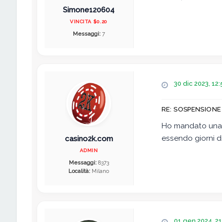
g
Simone120604
g
i
VINCITA $0.20
o
Messaggi:
7
M
30 dic 2023, 12:
e
s
RE: SOSPENSION
s
a
Ho mandato una 
g
essendo giorni di
casino2k.com
g
i
ADMIN
o
Messaggi:
8373
Località:
Milano
M
01 gen 2024, 2