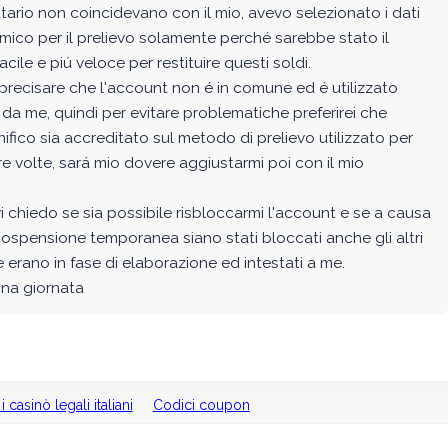
atario non coincidevano con il mio, avevo selezionato i dati
mico per il prelievo solamente perché sarebbe stato il
cile e piú veloce per restituire questi soldi.
 precisare che l'account non é in comune ed é utilizzato
da me, quindi per evitare problematiche preferirei che
fico sia accreditato sul metodo di prelievo utilizzato per
tre volte, sará mio dovere aggiustarmi poi con il mio
i chiedo se sia possibile risbloccarmi l'account e se a causa
sospensione temporanea siano stati bloccati anche gli altri
e erano in fase di elaborazione ed intestati a me.
ona giornata
i casinò legali italiani
Codici coupon