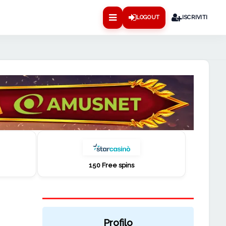
LOGOUT
ISCRIVITI
150 Free spins
Profilo