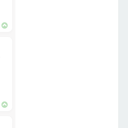
T
o
p
T
o
p