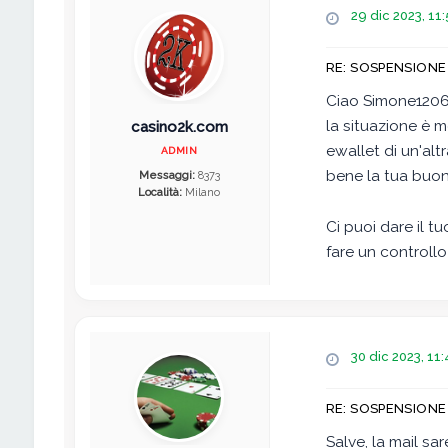
M
29 dic 2023, 11
e
s
RE: SOSPENSION
s
a
Ciao Simone1206
g
la situazione è m
casino2k.com
g
i
ewallet di un'al
ADMIN
o
bene la tua buon
Messaggi:
8373
Località:
Milano
Ci puoi dare il t
fare un controll
M
30 dic 2023, 11:
e
s
RE: SOSPENSION
s
a
Salve, la mail sa