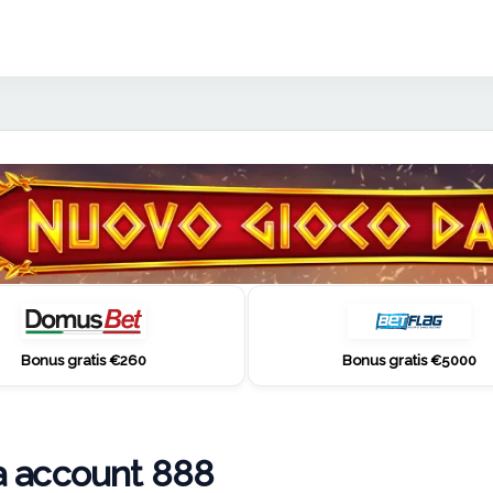
Bonus gratis €260
Bonus gratis €5000
 account 888