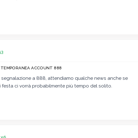
53
E TEMPORANEA ACCOUNT 888
segnalazione a 888, attendiamo qualche news anche se
 festa ci vorrà probabilmente più tempo del solito.
1:56