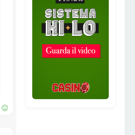
T
o
p