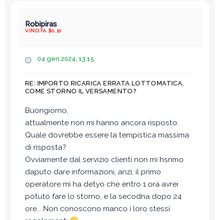
Robipiras
VINCITA $0.10
M
04 gen 2024, 13:15
e
s
RE: IMPORTO RICARICA ERRATA LOTTOMATICA,
s
COME STORNO IL VERSAMENTO?
a
g
Buongiorno,
g
attualmente non mi hanno ancora risposto.
i
o
Quale dovrebbe essere la tempistica massima
di risposta?
Ovviamente dal servizio clienti non mi hsnmo
daputo dare informazioni, anzi, il primo
operatore mi ha detyo che entro 1 ora avrei
potuto fare lo storno, e la secodna dopo 24
ore... Non conoscono manco i loro stessi