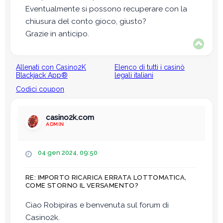
Eventualmente si possono recuperare con la
chiusura del conto gioco, giusto?
Grazie in anticipo.
T
o
p
Allenati con Casino2K
Elenco di tutti i casinò
Blackjack App®
legali italiani
Codici coupon
casino2k.com
ADMIN
M
04 gen 2024, 09:50
e
s
RE: IMPORTO RICARICA ERRATA LOTTOMATICA,
s
COME STORNO IL VERSAMENTO?
a
g
Ciao Robipiras e benvenuta sul forum di
g
Casino2k.
i