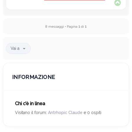
T
o
p
8 messaggi • Pagina
1
di
1
Vai a
INFORMAZIONE
Chi c’è in linea
Visitano il forum:
Antrhopic Claude
e 0 ospiti