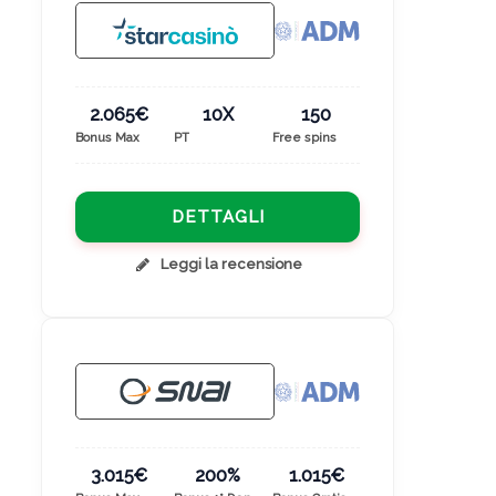
2.065€
10X
150
Bonus Max
PT
Free spins
DETTAGLI
Leggi la recensione
3.015€
200%
1.015€