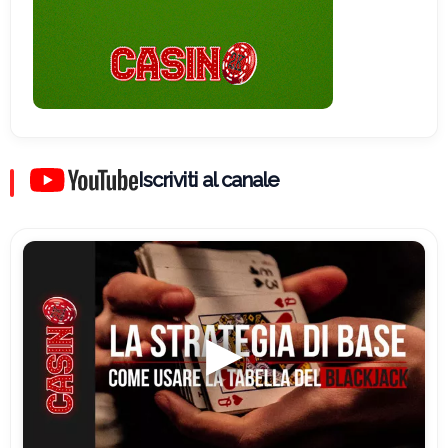
Iscriviti al canale