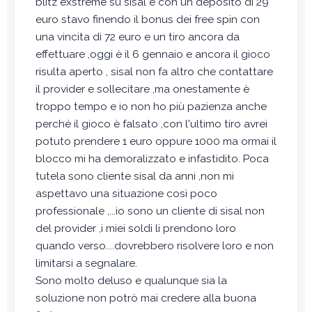
blitz exstreme su sisal e con un deposito di 29
i
o
euro stavo finendo il bonus dei free spin con
una vincita di 72 euro e un tiro ancora da
effettuare ,oggi è il 6 gennaio e ancora il gioco
risulta aperto , sisal non fa altro che contattare
il provider e sollecitare ,ma onestamente è
troppo tempo e io non ho più pazienza anche
perché il gioco è falsato ,con l'ultimo tiro avrei
potuto prendere 1 euro oppure 1000 ma ormai il
blocco mi ha demoralizzato e infastidito. Poca
tutela sono cliente sisal da anni ,non mi
aspettavo una situazione così poco
professionale ,...io sono un cliente di sisal non
del provider ,i miei soldi li prendono loro
quando verso....dovrebbero risolvere loro e non
limitarsi a segnalare.
Sono molto deluso e qualunque sia la
soluzione non potrò mai credere alla buona