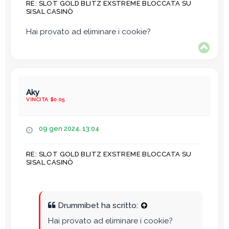
RE: SLOT GOLD BLITZ EXSTREME BLOCCATA SU
s
SISAL CASINÒ
a
g
Hai provato ad eliminare i cookie?
g
T
i
o
o
p
Aky
VINCITA $0.05
M
09 gen 2024, 13:04
e
s
RE: SLOT GOLD BLITZ EXSTREME BLOCCATA SU
s
SISAL CASINÒ
a
g
g
i
Drummibet ha scritto:
o
Hai provato ad eliminare i cookie?