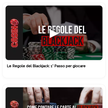
Le Regole del Blackjack: 1° Passo per giocare