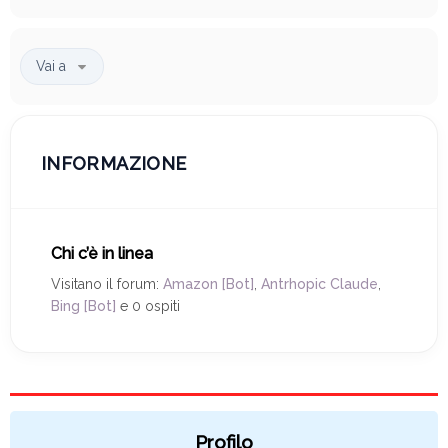
Vai a
INFORMAZIONE
Chi c’è in linea
Visitano il forum:
Amazon [Bot]
,
Antrhopic Claude
,
Bing [Bot]
e 0 ospiti
Profilo