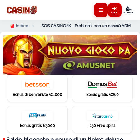
LOGOUT
ISCRIVITI
Indice
SOS CASINO2K - Problemi con un casinò ADM
Bonus di benvenuto €1.000
Bonus gratis €260
Bonus gratis €5000
150 Free spins
Saldo bloccato a causa di un ticket chiuso