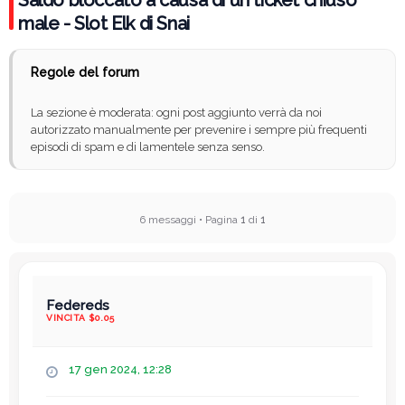
male - Slot Elk di Snai
Regole del forum
La sezione è moderata: ogni post aggiunto verrà da noi
autorizzato manualmente per prevenire i sempre più frequenti
episodi di spam e di lamentele senza senso.
6 messaggi • Pagina
1
di
1
Federeds
VINCITA $0.05
M
17 gen 2024, 12:28
e
s