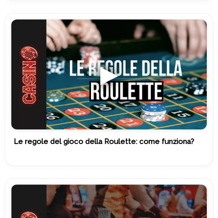
Le regole del gioco della Roulette: come funziona?