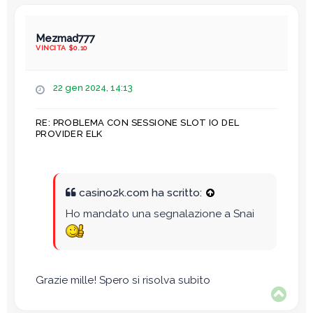
Mezmad777
VINCITA $0.10
M
22 gen 2024, 14:13
e
s
RE: PROBLEMA CON SESSIONE SLOT IO DEL
s
PROVIDER ELK
a
g
g
i
casino2k.com ha scritto:
o
Ho mandato una segnalazione a Snai
Grazie mille! Spero si risolva subito
T
o
p