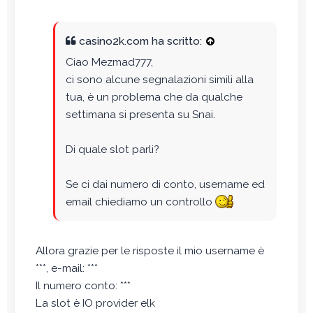
g
g
i
casino2k.com ha scritto:
o
Ciao Mezmad777,
ci sono alcune segnalazioni simili alla
tua, è un problema che da qualche
settimana si presenta su Snai.
Di quale slot parli?
Se ci dai numero di conto, username ed
email chiediamo un controllo
Allora grazie per le risposte il mio username è
***, e-mail: ***
Il numero conto: ***
La slot è IO provider elk