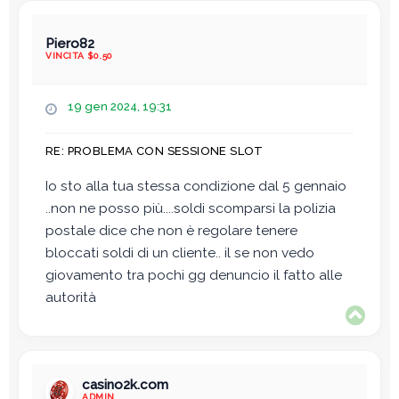
Piero82
VINCITA $0.50
M
19 gen 2024, 19:31
e
s
RE: PROBLEMA CON SESSIONE SLOT
s
a
Io sto alla tua stessa condizione dal 5 gennaio
g
..non ne posso più....soldi scomparsi la polizia
g
i
postale dice che non è regolare tenere
o
bloccati soldi di un cliente.. il se non vedo
giovamento tra pochi gg denuncio il fatto alle
autorità
T
o
p
casino2k.com
ADMIN