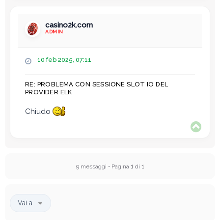
casino2k.com
ADMIN
M
10 feb 2025, 07:11
e
s
RE: PROBLEMA CON SESSIONE SLOT IO DEL
s
PROVIDER ELK
a
g
Chiudo
g
T
i
o
o
p
9 messaggi • Pagina
1
di
1
Vai a