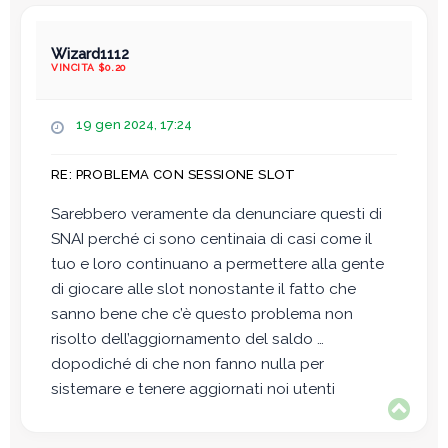
Wizard1112
VINCITA $0.20
M
19 gen 2024, 17:24
e
s
RE: PROBLEMA CON SESSIONE SLOT
s
a
Sarebbero veramente da denunciare questi di
g
SNAI perché ci sono centinaia di casi come il
g
i
tuo e loro continuano a permettere alla gente
o
di giocare alle slot nonostante il fatto che
sanno bene che c’è questo problema non
risolto dell’aggiornamento del saldo …
dopodiché di che non fanno nulla per
sistemare e tenere aggiornati noi utenti
T
o
p